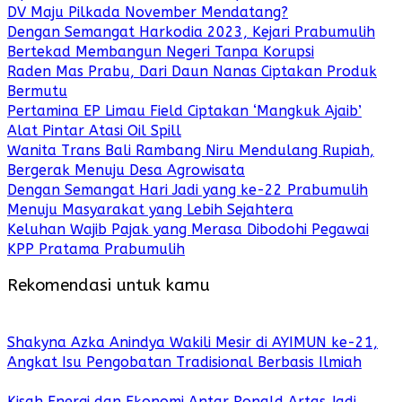
DV Maju Pilkada November Mendatang?
Dengan Semangat Harkodia 2023, Kejari Prabumulih
Bertekad Membangun Negeri Tanpa Korupsi
Raden Mas Prabu, Dari Daun Nanas Ciptakan Produk
Bermutu
Pertamina EP Limau Field Ciptakan ‘Mangkuk Ajaib’
Alat Pintar Atasi Oil Spill
Wanita Trans Bali Rambang Niru Mendulang Rupiah,
Bergerak Menuju Desa Agrowisata
Dengan Semangat Hari Jadi yang ke-22 Prabumulih
Menuju Masyarakat yang Lebih Sejahtera
Keluhan Wajib Pajak yang Merasa Dibodohi Pegawai
KPP Pratama Prabumulih
Rekomendasi untuk kamu
Shakyna Azka Anindya Wakili Mesir di AYIMUN ke-21,
Angkat Isu Pengobatan Tradisional Berbasis Ilmiah
Kisah Energi dan Ekonomi Antar Ronald Artas Jadi