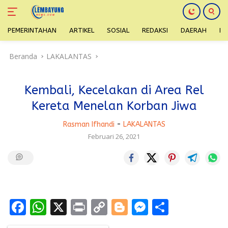
PEMERINTAHAN
ARTIKEL
SOSIAL
REDAKSI
DAERAH
H
Langsung
Beranda
LAKALANTAS
ke
konten
Kembali, Kecelakan di Area Rel
Kereta Menelan Korban Jiwa
Rasman Ifhandi
-
LAKALANTAS
Februari 26, 2021
F
W
X
Pr
C
Bl
M
S
ac
h
in
o
o
e
h