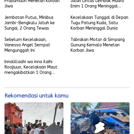
Prabumulih Menelan Korban
Jalan Lintas Lembak Muara
Jiwa
Enim 1 Orang Meninggal
Dunia
Jembatan Putus, Minibus
Kecelakaan Tunggal di Depan
Jambi-Bengkulu Jatuh ke
Tugu Patung Kuda, Satu
Sungai, 2 Orang Tewas
Korban Meninggal Dunia
Sebelum Kecelakaan,
Tabrakan Motor di Simpang
Vanessa Angel Sempat
Gunung Kemala Menelan
Mengunggah Ini
Korban Jiwa
Innalillaahi wa inna ilaihi
Roojiuun, Kecelakaan Maut
mengakibatkan 1 Orang
Meninggal Dunia
Rekomendasi untuk kamu