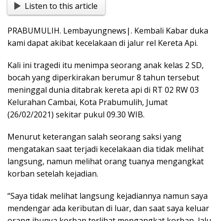
Listen to this article
e
at
t
p
g
ss
ar
b
s
y
g
e
e
PRABUMULIH. Lembayungnews|. Kembali Kabar duka
o
A
Li
er
n
kami dapat akibat kecelakaan di jalur rel Kereta Api.
o
p
n
g
Kali ini tragedi itu menimpa seorang anak kelas 2 SD,
k
p
k
er
bocah yang diperkirakan berumur 8 tahun tersebut
meninggal dunia ditabrak kereta api di RT 02 RW 03
Kelurahan Cambai, Kota Prabumulih, Jumat
(26/02/2021) sekitar pukul 09.30 WIB.
Menurut keterangan salah seorang saksi yang
mengatakan saat terjadi kecelakaan dia tidak melihat
langsung, namun melihat orang tuanya mengangkat
korban setelah kejadian.
“Saya tidak melihat langsung kejadiannya namun saya
mendengar ada keributan di luar, dan saat saya keluar
orang ibunya korban terlihat mengangkat korban, lalu