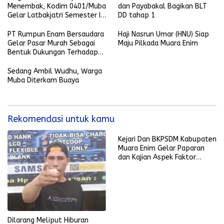
Menembak, Kodim 0401/Muba
dan Payabakal Bagikan BLT
Gelar Latbakjatri Semester I
DD tahap 1
Tahun 2024
PT Rumpun Enam Bersaudara
Haji Nasrun Umar (HNU) Siap
Gelar Pasar Murah Sebagai
Maju Pilkada Muara Enim
Bentuk Dukungan Terhadap
Pemerintah Kabupaten Muara
Enim
Sedang Ambil Wudhu, Warga
Muba Diterkam Buaya
Rekomendasi untuk kamu
Kejari Dan BKPSDM Kabupaten
Muara Enim Gelar Paparan
dan Kajian Aspek Faktor
Resiko
Dilarang Meliput Hiburan