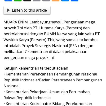
ac
h
in
o
o
e
h
Listen to this article
e
at
t
p
g
ss
ar
b
s
y
g
e
e
MUARA ENIM. Lembayungnews|. Pengerjaan mega
o
A
Li
er
n
proyek Tol oleh PT. Hutama Karya (Persero) dan
o
p
n
g
berkolaborasi dengan BUMN Karya yang lain yaitu PT.
Waskita Karya (Persero) Tbk, yang sama kita ketahui
k
p
k
er
ini adalah Proyek Strategis Nasional (PSN) dengan
melibatkan 7 kementrian di dalam pelaksanaan
pengerjaan mega proyek ini.
Ketujuh kementrian tersebut adalah
• Kementerian Perencanaan Pembangunan Nasional
Republik Indonesia/Badan Perencanaan Pembangunan
Nasional
• Kementerian Pekerjaan Umum dan Perumahan
Rakyat Republik Indonesia
• Kementerian Koordinator Bidang Perekonomian