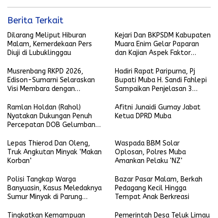
Berita Terkait
Dilarang Meliput Hiburan
Kejari Dan BKPSDM Kabupaten
Malam, Kemerdekaan Pers
Muara Enim Gelar Paparan
Diuji di Lubuklinggau
dan Kajian Aspek Faktor
Resiko
Musrenbang RKPD 2026,
Hadiri Rapat Paripurna, Pj
Edison-Sumarni Selaraskan
Bupati Muba H. Sandi Fahlepi
Visi Membara dengan
Sampaikan Penjelasan 3
Program Asta Cita
Raperda Inisiatif Pemkab
Muba
Ramlan Holdan (Rahol)
Afitni Junaidi Gumay Jabat
Nyatakan Dukungan Penuh
Ketua DPRD Muba
Percepatan DOB Gelumbang
Raya
Lepas Thierod Dan Oleng,
Waspada BBM Solar
Truk Angkutan Minyak ‘Makan
Oplosan, Polres Muba
Korban’
Amankan Pelaku ‘NZ’
Polisi Tangkap Warga
Bazar Pasar Malam, Berkah
Banyuasin, Kasus Meledaknya
Pedagang Kecil Hingga
Sumur Minyak di Parung
Tempat Anak Berkreasi
Sungai Lilin
Tingkatkan Kemampuan
Pemerintah Desa Teluk Limau