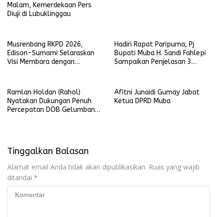
Malam, Kemerdekaan Pers
Diuji di Lubuklinggau
Musrenbang RKPD 2026,
Hadiri Rapat Paripurna, Pj
Edison-Sumarni Selaraskan
Bupati Muba H. Sandi Fahlepi
Visi Membara dengan
Sampaikan Penjelasan 3
Program Asta Cita
Raperda Inisiatif Pemkab
Muba
Ramlan Holdan (Rahol)
Afitni Junaidi Gumay Jabat
Nyatakan Dukungan Penuh
Ketua DPRD Muba
Percepatan DOB Gelumbang
Raya
Tinggalkan Balasan
Alamat email Anda tidak akan dipublikasikan.
Ruas yang wajib
ditandai
*