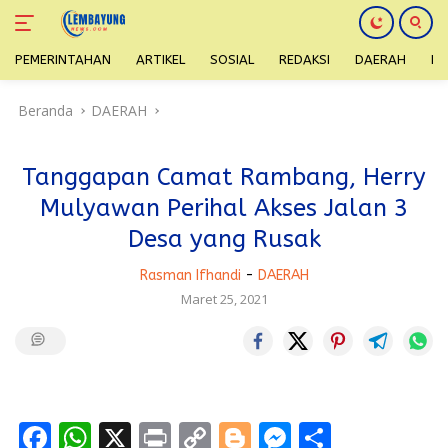
PEMERINTAHAN
ARTIKEL
SOSIAL
REDAKSI
DAERAH
H
Langsung
Beranda
DAERAH
ke
konten
Tanggapan Camat Rambang, Herry
Mulyawan Perihal Akses Jalan 3
Desa yang Rusak
Rasman Ifhandi
-
DAERAH
Maret 25, 2021
F
W
X
Pr
C
Bl
M
S