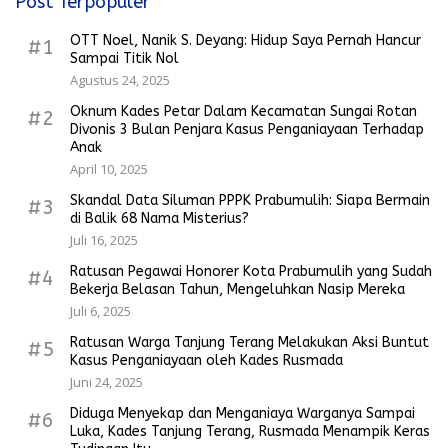
Post Terpopuler
OTT Noel, Nanik S. Deyang: Hidup Saya Pernah Hancur
#1
Sampai Titik Nol
Agustus 24, 2025
Oknum Kades Petar Dalam Kecamatan Sungai Rotan
#2
Divonis 3 Bulan Penjara Kasus Penganiayaan Terhadap
Anak
April 10, 2025
Skandal Data Siluman PPPK Prabumulih: Siapa Bermain
#3
di Balik 68 Nama Misterius?
Juli 16, 2025
Ratusan Pegawai Honorer Kota Prabumulih yang Sudah
#4
Bekerja Belasan Tahun, Mengeluhkan Nasip Mereka
Juli 6, 2025
Ratusan Warga Tanjung Terang Melakukan Aksi Buntut
#5
Kasus Penganiayaan oleh Kades Rusmada
Juni 24, 2025
Diduga Menyekap dan Menganiaya Warganya Sampai
#6
Luka, Kades Tanjung Terang, Rusmada Menampik Keras