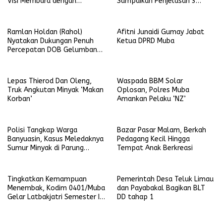
Visi Membara dengan
Sampaikan Penjelasan 3
Program Asta Cita
Raperda Inisiatif Pemkab
Muba
Ramlan Holdan (Rahol)
Afitni Junaidi Gumay Jabat
Nyatakan Dukungan Penuh
Ketua DPRD Muba
Percepatan DOB Gelumbang
Raya
Lepas Thierod Dan Oleng,
Waspada BBM Solar
Truk Angkutan Minyak ‘Makan
Oplosan, Polres Muba
Korban’
Amankan Pelaku ‘NZ’
Polisi Tangkap Warga
Bazar Pasar Malam, Berkah
Banyuasin, Kasus Meledaknya
Pedagang Kecil Hingga
Sumur Minyak di Parung
Tempat Anak Berkreasi
Sungai Lilin
Tingkatkan Kemampuan
Pemerintah Desa Teluk Limau
Menembak, Kodim 0401/Muba
dan Payabakal Bagikan BLT
Gelar Latbakjatri Semester I
DD tahap 1
Tahun 2024