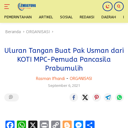
PEMERINTAHAN
ARTIKEL
SOSIAL
REDAKSI
DAERAH
H
Langsung
Beranda
ORGANISASI
ke
konten
Uluran Tangan Buat Pak Usman dari
KOTI MPC-Pemuda Pancasila
Prabumulih
Rasman Ifhandi
-
ORGANISASI
September 6, 2021
F
W
X
Pr
C
Bl
M
S