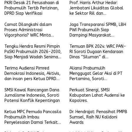
PKRI Desak 21 Perusahaan di
Prof. Harris Arthur Hedar:
Prabumulih Tertib Perizinan,
Jembatani Likuiditas Global
DPRD Siap Verifikasi
ke Sektor Riil dan
Keberlanjutan, SMSI
Komitmen Kawal Ekosistem
Camat Dilangkahi dalam
Jaga Transparansi SPMB, LBH
PFII
Proses Administrasi
PWI Prabumulih Siap
Vigorphoria? WRC Minta
Dampingi Masyarakat
Penjelasan
Laporkan Pelanggaran
Tengku Hendra Resmi Pimpin
Temuan BPK 2024: WRC PAN-
PaSKI Prabumulih 2026-2030,
RI Soroti Dugaan Kendaraan
Siap Menjadi Wadah Seniman
Dinas “Siluman” di
Komedi di Kota Nanas
Lingkungan Pemkot
Prabumulih
Terima Audiensi Pimred
Aliansi Prabumulih
Demokrasi Indonesia, Aktivis,
Menggugat Gelar Aksi di PT
dan insan pers Ketua DPRD
Pertamina, Soroti
Prabumulih Siap Selaraskan
Transparansi hingga Dana CSR
Regulasi Tenaga Kerja Lokal
SMSI Kawal Rancangan Dana
Perkuat Sinergi, SMSI
Jurnalisme Indonesia, Soroti
Kabupaten Lahat Audensi ke
Potensi Konflik Kepentingan
Kapolres.
Ketua MPC Pemuda Pancasila
Dr. Hendrajat: Penasihat PMPB
Prabumulih Imbau
Sumsel, Raih NU Kalidoni
Penyelesaian Damai Terkait
Awards
Keributan Anggota LSM dan