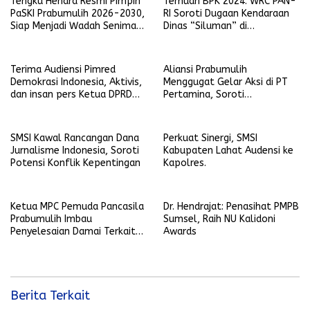
Tengku Hendra Resmi Pimpin
Temuan BPK 2024: WRC PAN-
PaSKI Prabumulih 2026-2030,
RI Soroti Dugaan Kendaraan
Siap Menjadi Wadah Seniman
Dinas “Siluman” di
Komedi di Kota Nanas
Lingkungan Pemkot
Prabumulih
Terima Audiensi Pimred
Aliansi Prabumulih
Demokrasi Indonesia, Aktivis,
Menggugat Gelar Aksi di PT
dan insan pers Ketua DPRD
Pertamina, Soroti
Prabumulih Siap Selaraskan
Transparansi hingga Dana CSR
Regulasi Tenaga Kerja Lokal
SMSI Kawal Rancangan Dana
Perkuat Sinergi, SMSI
Jurnalisme Indonesia, Soroti
Kabupaten Lahat Audensi ke
Potensi Konflik Kepentingan
Kapolres.
Ketua MPC Pemuda Pancasila
Dr. Hendrajat: Penasihat PMPB
Prabumulih Imbau
Sumsel, Raih NU Kalidoni
Penyelesaian Damai Terkait
Awards
Keributan Anggota LSM dan
Pegawai Wali Kota
Berita Terkait