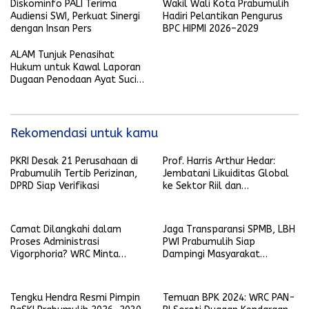
Pegawai Wali Kota
Diskominfo PALI Terima
Wakil Wali Kota Prabumulih
Audiensi SWI, Perkuat Sinergi
Hadiri Pelantikan Pengurus
dengan Insan Pers
BPC HIPMI 2026–2029
ALAM Tunjuk Penasihat
Hukum untuk Kawal Laporan
Dugaan Penodaan Ayat Suci
Al-Qur’an
Rekomendasi untuk kamu
PKRI Desak 21 Perusahaan di
Prof. Harris Arthur Hedar:
Prabumulih Tertib Perizinan,
Jembatani Likuiditas Global
DPRD Siap Verifikasi
ke Sektor Riil dan
Keberlanjutan, SMSI
Komitmen Kawal Ekosistem
PFII
Camat Dilangkahi dalam
Jaga Transparansi SPMB, LBH
Proses Administrasi
PWI Prabumulih Siap
Vigorphoria? WRC Minta
Dampingi Masyarakat
Penjelasan
Laporkan Pelanggaran
Tengku Hendra Resmi Pimpin
Temuan BPK 2024: WRC PAN-