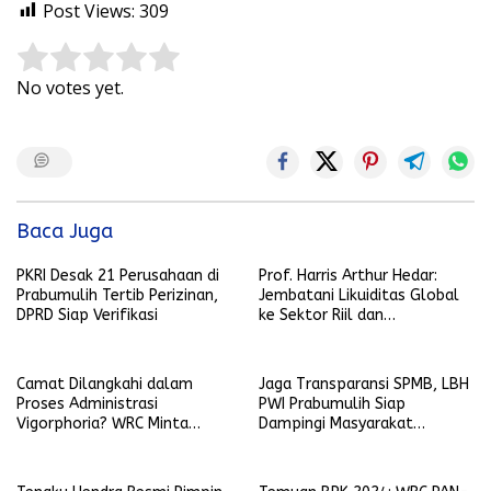
Post Views:
309
Rate this item:
Submit Rating
No votes yet.
Baca Juga
PKRI Desak 21 Perusahaan di
Prof. Harris Arthur Hedar:
Prabumulih Tertib Perizinan,
Jembatani Likuiditas Global
DPRD Siap Verifikasi
ke Sektor Riil dan
Keberlanjutan, SMSI
Komitmen Kawal Ekosistem
PFII
Camat Dilangkahi dalam
Jaga Transparansi SPMB, LBH
Proses Administrasi
PWI Prabumulih Siap
Vigorphoria? WRC Minta
Dampingi Masyarakat
Penjelasan
Laporkan Pelanggaran