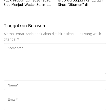
PaSKI Prabumulih 2026-2030,
RI Soroti Dugaan Kendaraan
Siap Menjadi Wadah Seniman
Dinas “Siluman” di
Komedi di Kota Nanas
Lingkungan Pemkot
Prabumulih
Tinggalkan Balasan
Alamat email Anda tidak akan dipublikasikan.
Ruas yang wajib
ditandai
*