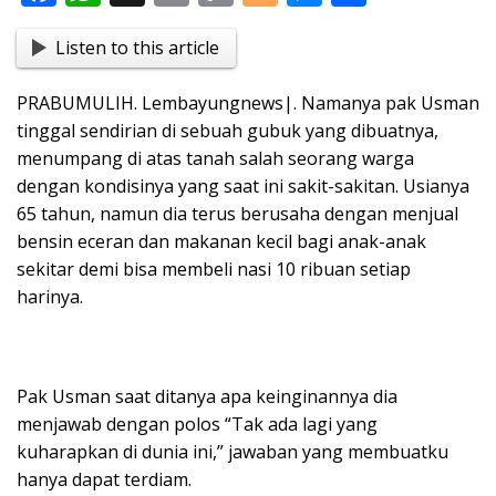
ac
h
in
o
o
e
h
Listen to this article
e
at
t
p
g
ss
ar
b
s
y
g
e
e
PRABUMULIH. Lembayungnews|. Namanya pak Usman
o
A
Li
er
n
tinggal sendirian di sebuah gubuk yang dibuatnya,
o
p
n
g
menumpang di atas tanah salah seorang warga
dengan kondisinya yang saat ini sakit-sakitan. Usianya
k
p
k
er
65 tahun, namun dia terus berusaha dengan menjual
bensin eceran dan makanan kecil bagi anak-anak
sekitar demi bisa membeli nasi 10 ribuan setiap
harinya.
Pak Usman saat ditanya apa keinginannya dia
menjawab dengan polos “Tak ada lagi yang
kuharapkan di dunia ini,” jawaban yang membuatku
hanya dapat terdiam.