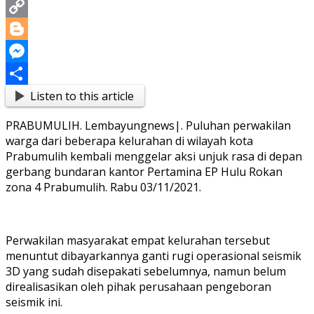
Print
Copy
Link
Blogger
Messenger
Listen to this article
Share
PRABUMULIH. Lembayungnews|. Puluhan perwakilan
warga dari beberapa kelurahan di wilayah kota
Prabumulih kembali menggelar aksi unjuk rasa di depan
gerbang bundaran kantor Pertamina EP Hulu Rokan
zona 4 Prabumulih. Rabu 03/11/2021.
Perwakilan masyarakat empat kelurahan tersebut
menuntut dibayarkannya ganti rugi operasional seismik
3D yang sudah disepakati sebelumnya, namun belum
direalisasikan oleh pihak perusahaan pengeboran
seismik ini.