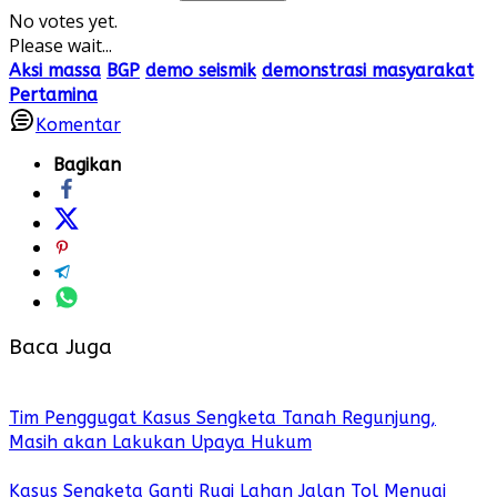
No votes yet.
Please wait...
Aksi massa
BGP
demo seismik
demonstrasi masyarakat
Pertamina
Komentar
Bagikan
Baca Juga
Tim Penggugat Kasus Sengketa Tanah Regunjung,
Masih akan Lakukan Upaya Hukum
Kasus Sengketa Ganti Rugi Lahan Jalan Tol Menuai