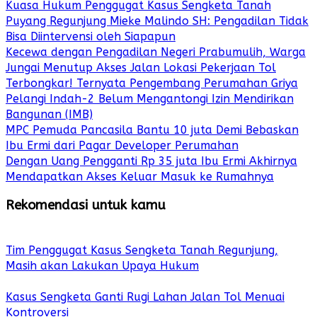
Kuasa Hukum Penggugat Kasus Sengketa Tanah
Puyang Regunjung Mieke Malindo SH: Pengadilan Tidak
Bisa Diintervensi oleh Siapapun
Kecewa dengan Pengadilan Negeri Prabumulih, Warga
Jungai Menutup Akses Jalan Lokasi Pekerjaan Tol
Terbongkar! Ternyata Pengembang Perumahan Griya
Pelangi Indah-2 Belum Mengantongi Izin Mendirikan
Bangunan (IMB)
MPC Pemuda Pancasila Bantu 10 juta Demi Bebaskan
Ibu Ermi dari Pagar Developer Perumahan
Dengan Uang Pengganti Rp 35 juta Ibu Ermi Akhirnya
Mendapatkan Akses Keluar Masuk ke Rumahnya
Rekomendasi untuk kamu
Tim Penggugat Kasus Sengketa Tanah Regunjung,
Masih akan Lakukan Upaya Hukum
Kasus Sengketa Ganti Rugi Lahan Jalan Tol Menuai
Kontroversi