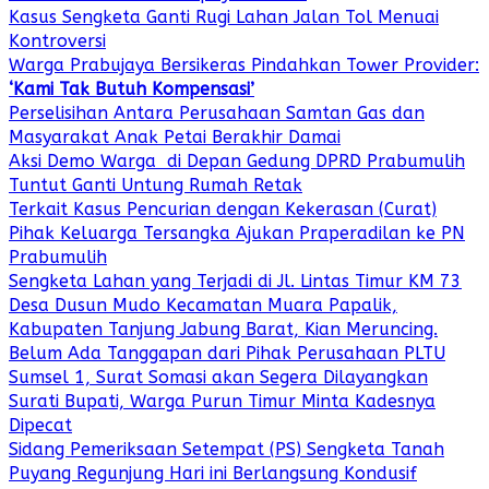
Kasus Sengketa Ganti Rugi Lahan Jalan Tol Menuai
Kontroversi
Warga Prabujaya Bersikeras Pindahkan Tower Provider:
‘Kami Tak Butuh Kompensasi’
Perselisihan Antara Perusahaan Samtan Gas dan
Masyarakat Anak Petai Berakhir Damai
Aksi Demo Warga di Depan Gedung DPRD Prabumulih
Tuntut Ganti Untung Rumah Retak
Terkait Kasus Pencurian dengan Kekerasan (Curat)
Pihak Keluarga Tersangka Ajukan Praperadilan ke PN
Prabumulih
Sengketa Lahan yang Terjadi di Jl. Lintas Timur KM 73
Desa Dusun Mudo Kecamatan Muara Papalik,
Kabupaten Tanjung Jabung Barat, Kian Meruncing.
Belum Ada Tanggapan dari Pihak Perusahaan PLTU
Sumsel 1, Surat Somasi akan Segera Dilayangkan
Surati Bupati, Warga Purun Timur Minta Kadesnya
Dipecat
Sidang Pemeriksaan Setempat (PS) Sengketa Tanah
Puyang Regunjung Hari ini Berlangsung Kondusif