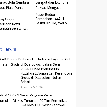
Pasar Bedug
Ramadhan 1447 H
am Sehat
Resmi Dibuka, Wako
erintah Kota
Arlan: Saatnya UMKM
bumulih Bersama
Bangkit dan Ekonomi
yarakat dan
Rakyat Menguat
arak Bola Gembira
ut Piala Dunia
6
t Terkini
RS AR Bunda Prabumulih
Hadirkan Layanan Cek Kesehatan
Gratis di Dua Lokasi dalam
Sehari
Agustus 6, 2026
CAK MAS CKG Sasar Pegawai