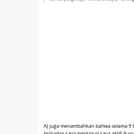
AJ juga menambahkan bahwa selama 9 t
terhadap saya meskipun saya aktif di or