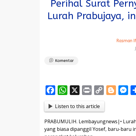
Perihal Surat Per
Lurah Prabujaya, i
Rasman I
Komentar
F
W
X
Pr
C
Bl
ac
h
in
o
o
e
Listen to this article
e
at
t
p
g
s
b
s
y
g
e
PRABUMULIH. Lembayungnews|• Lurah K
o
A
Li
er
n
yang biasa dipanggil Yosef, baru-baru 