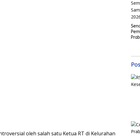
r
Sen
Pem
Pra
Mas
Sem
Samb
202
Pos
troversial oleh salah satu Ketua RT di Kelurahan