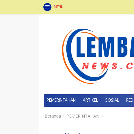
MENU
Langsung
ke
konten
PEMERINTAHAN
ARTIKEL
SOSIAL
RED
Beranda
PEMERINTAHAN