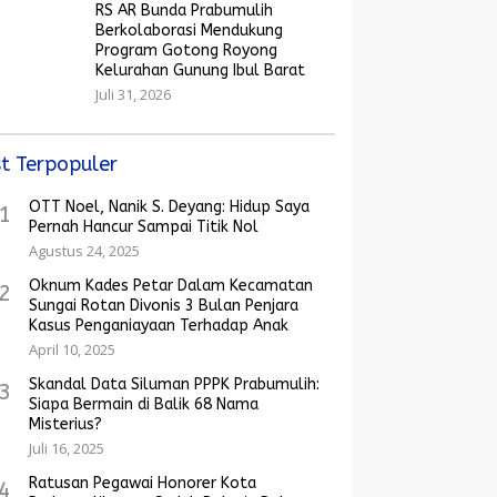
RS AR Bunda Prabumulih
Berkolaborasi Mendukung
Program Gotong Royong
Kelurahan Gunung Ibul Barat
Juli 31, 2026
t Terpopuler
OTT Noel, Nanik S. Deyang: Hidup Saya
1
Pernah Hancur Sampai Titik Nol
Agustus 24, 2025
Oknum Kades Petar Dalam Kecamatan
2
Sungai Rotan Divonis 3 Bulan Penjara
Kasus Penganiayaan Terhadap Anak
April 10, 2025
Skandal Data Siluman PPPK Prabumulih:
3
Siapa Bermain di Balik 68 Nama
Misterius?
Juli 16, 2025
Ratusan Pegawai Honorer Kota
4