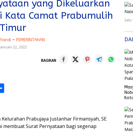
nyataan yang Dikeluarkan
ni Kata Camat Prabumulih
Satu
Timur
DA
fhandi
-
PEMERINTAHAN
Januari 22, 2022
BAGIKAN
M
S
Mas
Nob
h
Kota
Span
s
ar
Fina
e
elurahan Prabujaya Justanhar Firmansyah, SE
ini membuat Surat Pernyataan bagi segenap