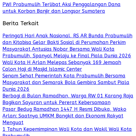
PWI Prabumulih Terlibat Aksi Penggalangan Dana
untuk Korban Banjir dan Longsor Sumatera
Berita Terkait
Peringati Hari Anak Nasional, RS AR Bunda Prabumulih
dan Kitabisa Gelar Bakti Sosial di Perumahan Perkim
Masyarakat Antusias Nobar Bersama Wali Kota
Prabumulih, Spanyol Melaju ke Final Piala Dunia 2026
Wali Kota H Arlan Melepas Sebanyak 169 Jemaah
Calon Haji di Masjid Islamic Center
Senam Sehat Pemerintah Kota Prabumulih Bersama
Masyarakat dan Semarak Bola Gembira Sambut Piala
Dunia 2026
Berbagi di Bulan Ramadhan, Warga RW 01 Karang Raja
Bagikan Sayuran untuk Pererat Kebersamaan
Pasar Bedug Ramadhan 1447 H Resmi Dibuka, Wako
Arlan: Saatnya UMKM Bangkit dan Ekonomi Rakyat
Menguat
1 Tahun Kepemimpinan Wali Kota dan Wakil Wali Kota
Prabumulih