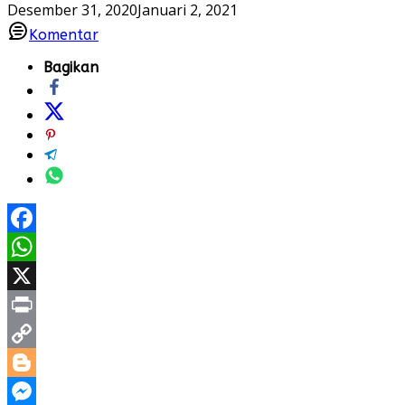
Desember 31, 2020
Januari 2, 2021
Komentar
Bagikan
Facebook
WhatsApp
X
Print
Copy
Link
Blogger