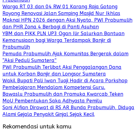
Warga RT 03 dan 04 RW 01 Karang Raja Gotong
Royong Renovasi Jalan Samping Masjid Nur Ikhlas
Maknai HPN 2026 dengan Aksi Nyata, PWI Prabumulih
dan PHR Zona 4 Berbagi di Panti Asuhan
YBM dan PIKK PLN UP3 Ogan Ilir Salurkan Bantuan
Kemanusiaan bagi Warga Terdampak Banjir di
Prabumulih
Pemuda Prabumulih Ajak Komunitas Bergerak dalam
“Aksi Peduli Sumatera”
PWI Prabumulih Terlibat Aksi Penggalangan Dana
untuk Korban Banjir dan Longsor Sumatera
Wakil Bupati Pali Iwan Tuaji Hadir di Acara Porkshop
Pembelajaran Mendalam Kompetensi Guru.
Bawaslu Prabumulih dan Pramuka Kwarcab Teken
MoU Pembentukan Saka Adhyasta Pemilu
Soni Alfian Dirawat di RS AR Bunda Prabumulih, Diduga
Alami Gejala Penyakit Ginjal Sejak Kecil
Rekomendasi untuk kamu