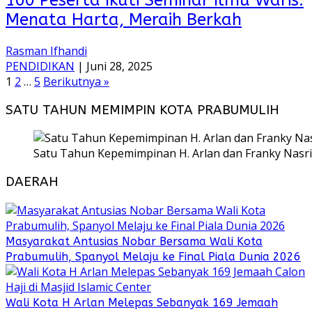
100 Peserta Ikuti Seminar Ilmu Waris:
Menata Harta, Meraih Berkah
Rasman Ifhandi
PENDIDIKAN
|
Juni 28, 2025
Paginasi
1
2
…
5
Berikutnya »
pos
SATU TAHUN MEMIMPIN KOTA PRABUMULIH
Satu Tahun Kepemimpinan H. Arlan dan Franky Nasri
DAERAH
Masyarakat Antusias Nobar Bersama Wali Kota
Prabumulih, Spanyol Melaju ke Final Piala Dunia 2026
Wali Kota H Arlan Melepas Sebanyak 169 Jemaah