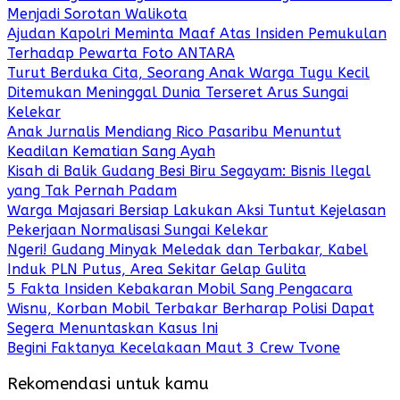
Menjadi Sorotan Walikota
Ajudan Kapolri Meminta Maaf Atas Insiden Pemukulan
Terhadap Pewarta Foto ANTARA
Turut Berduka Cita, Seorang Anak Warga Tugu Kecil
Ditemukan Meninggal Dunia Terseret Arus Sungai
Kelekar
Anak Jurnalis Mendiang Rico Pasaribu Menuntut
Keadilan Kematian Sang Ayah
Kisah di Balik Gudang Besi Biru Segayam: Bisnis Ilegal
yang Tak Pernah Padam
Warga Majasari Bersiap Lakukan Aksi Tuntut Kejelasan
Pekerjaan Normalisasi Sungai Kelekar
Ngeri! Gudang Minyak Meledak dan Terbakar, Kabel
Induk PLN Putus, Area Sekitar Gelap Gulita
5 Fakta Insiden Kebakaran Mobil Sang Pengacara
Wisnu, Korban Mobil Terbakar Berharap Polisi Dapat
Segera Menuntaskan Kasus Ini
Begini Faktanya Kecelakaan Maut 3 Crew Tvone
Rekomendasi untuk kamu