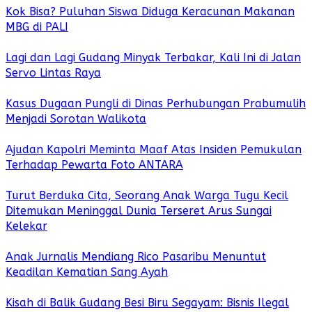
Kok Bisa? Puluhan Siswa Diduga Keracunan Makanan
MBG di PALI
Lagi dan Lagi Gudang Minyak Terbakar, Kali Ini di Jalan
Servo Lintas Raya
Kasus Dugaan Pungli di Dinas Perhubungan Prabumulih
Menjadi Sorotan Walikota
Ajudan Kapolri Meminta Maaf Atas Insiden Pemukulan
Terhadap Pewarta Foto ANTARA
Turut Berduka Cita, Seorang Anak Warga Tugu Kecil
Ditemukan Meninggal Dunia Terseret Arus Sungai
Kelekar
Anak Jurnalis Mendiang Rico Pasaribu Menuntut
Keadilan Kematian Sang Ayah
Kisah di Balik Gudang Besi Biru Segayam: Bisnis Ilegal