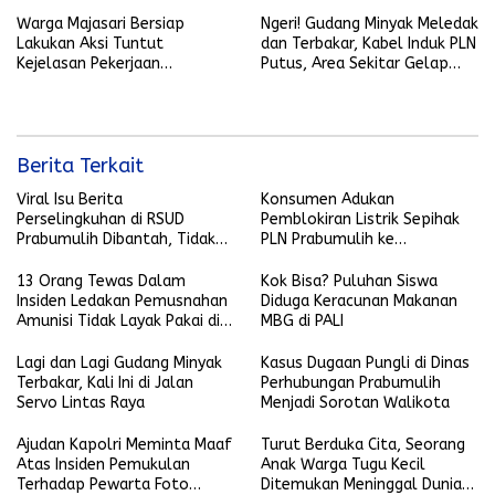
Warga Majasari Bersiap
Ngeri! Gudang Minyak Meledak
Lakukan Aksi Tuntut
dan Terbakar, Kabel Induk PLN
Kejelasan Pekerjaan
Putus, Area Sekitar Gelap
Normalisasi Sungai Kelekar
Gulita
Berita Terkait
Viral Isu Berita
Konsumen Adukan
Perselingkuhan di RSUD
Pemblokiran Listrik Sepihak
Prabumulih Dibantah, Tidak
PLN Prabumulih ke
Terbukti dan Bohong
Ombudsman RI dan YLKI
13 Orang Tewas Dalam
Kok Bisa? Puluhan Siswa
Insiden Ledakan Pemusnahan
Diduga Keracunan Makanan
Amunisi Tidak Layak Pakai di
MBG di PALI
Garut
Lagi dan Lagi Gudang Minyak
Kasus Dugaan Pungli di Dinas
Terbakar, Kali Ini di Jalan
Perhubungan Prabumulih
Servo Lintas Raya
Menjadi Sorotan Walikota
Ajudan Kapolri Meminta Maaf
Turut Berduka Cita, Seorang
Atas Insiden Pemukulan
Anak Warga Tugu Kecil
Terhadap Pewarta Foto
Ditemukan Meninggal Dunia