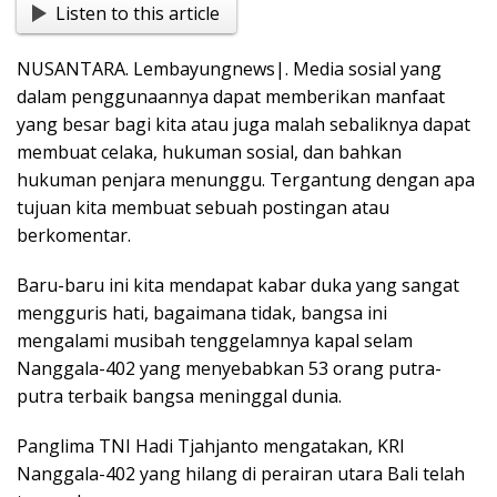
Listen to this article
e
at
t
p
g
ss
ar
b
s
y
g
e
e
NUSANTARA. Lembayungnews|. Media sosial yang
o
A
Li
er
n
dalam penggunaannya dapat memberikan manfaat
o
p
n
g
yang besar bagi kita atau juga malah sebaliknya dapat
membuat celaka, hukuman sosial, dan bahkan
k
p
k
er
hukuman penjara menunggu. Tergantung dengan apa
tujuan kita membuat sebuah postingan atau
berkomentar.
Baru-baru ini kita mendapat kabar duka yang sangat
mengguris hati, bagaimana tidak, bangsa ini
mengalami musibah tenggelamnya kapal selam
Nanggala-402 yang menyebabkan 53 orang putra-
putra terbaik bangsa meninggal dunia.
Panglima TNI Hadi Tjahjanto mengatakan, KRI
Nanggala-402 yang hilang di perairan utara Bali telah