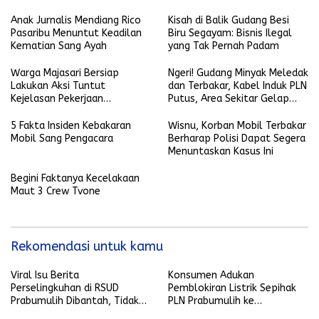
ANTARA
Terseret Arus Sungai Kelekar
Anak Jurnalis Mendiang Rico
Kisah di Balik Gudang Besi
Pasaribu Menuntut Keadilan
Biru Segayam: Bisnis Ilegal
Kematian Sang Ayah
yang Tak Pernah Padam
Warga Majasari Bersiap
Ngeri! Gudang Minyak Meledak
Lakukan Aksi Tuntut
dan Terbakar, Kabel Induk PLN
Kejelasan Pekerjaan
Putus, Area Sekitar Gelap
Normalisasi Sungai Kelekar
Gulita
5 Fakta Insiden Kebakaran
Wisnu, Korban Mobil Terbakar
Mobil Sang Pengacara
Berharap Polisi Dapat Segera
Menuntaskan Kasus Ini
Begini Faktanya Kecelakaan
Maut 3 Crew Tvone
Rekomendasi untuk kamu
Viral Isu Berita
Konsumen Adukan
Perselingkuhan di RSUD
Pemblokiran Listrik Sepihak
Prabumulih Dibantah, Tidak
PLN Prabumulih ke
Terbukti dan Bohong
Ombudsman RI dan YLKI