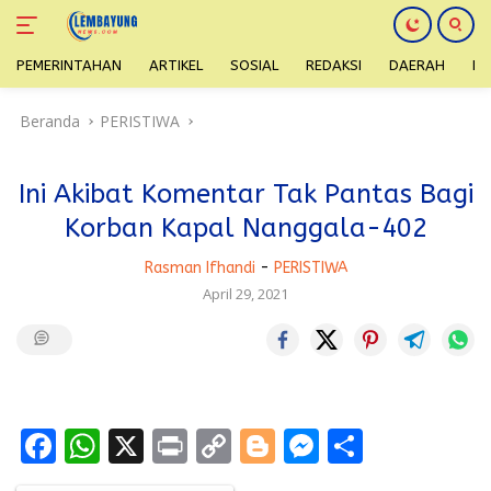
PEMERINTAHAN
ARTIKEL
SOSIAL
REDAKSI
DAERAH
H
Langsung
Beranda
PERISTIWA
ke
konten
Ini Akibat Komentar Tak Pantas Bagi
Korban Kapal Nanggala-402
Rasman Ifhandi
-
PERISTIWA
April 29, 2021
F
W
X
Pr
C
Bl
M
S
ac
h
in
o
o
e
h