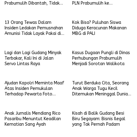
Prabumulih Dibantah, Tidak
PLN Prabumulih ke
Terbukti dan Bohong
Ombudsman RI dan YLKI
13 Orang Tewas Dalam
Kok Bisa? Puluhan Siswa
Insiden Ledakan Pemusnahan
Diduga Keracunan Makanan
Amunisi Tidak Layak Pakai di
MBG di PALI
Garut
Lagi dan Lagi Gudang Minyak
Kasus Dugaan Pungli di Dinas
Terbakar, Kali Ini di Jalan
Perhubungan Prabumulih
Servo Lintas Raya
Menjadi Sorotan Walikota
Ajudan Kapolri Meminta Maaf
Turut Berduka Cita, Seorang
Atas Insiden Pemukulan
Anak Warga Tugu Kecil
Terhadap Pewarta Foto
Ditemukan Meninggal Dunia
ANTARA
Terseret Arus Sungai Kelekar
Anak Jurnalis Mendiang Rico
Kisah di Balik Gudang Besi
Pasaribu Menuntut Keadilan
Biru Segayam: Bisnis Ilegal
Kematian Sang Ayah
yang Tak Pernah Padam