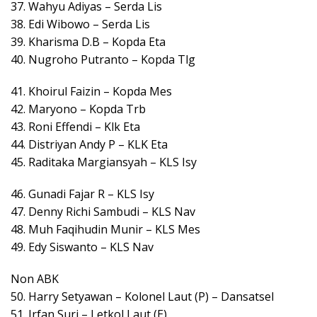
37. Wahyu Adiyas – Serda Lis
38. Edi Wibowo – Serda Lis
39. Kharisma D.B – Kopda Eta
40. Nugroho Putranto – Kopda Tlg
41. Khoirul Faizin – Kopda Mes
42. Maryono – Kopda Trb
43. Roni Effendi – Klk Eta
44. Distriyan Andy P – KLK Eta
45. Raditaka Margiansyah – KLS Isy
46. Gunadi Fajar R – KLS Isy
47. Denny Richi Sambudi – KLS Nav
48. Muh Faqihudin Munir – KLS Mes
49. Edy Siswanto – KLS Nav
Non ABK
50. Harry Setyawan – Kolonel Laut (P) – Dansatsel
51. Irfan Suri – Letkol Laut (E)