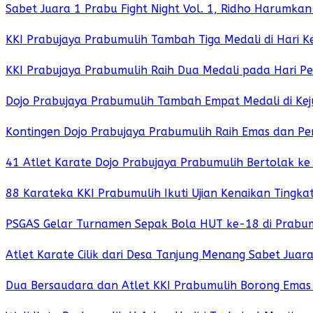
Sabet Juara 1 Prabu Fight Night Vol. 1, Ridho Harumk
KKI Prabujaya Prabumulih Tambah Tiga Medali di Hari 
KKI Prabujaya Prabumulih Raih Dua Medali pada Hari P
Dojo Prabujaya Prabumulih Tambah Empat Medali di Kej
Kontingen Dojo Prabujaya Prabumulih Raih Emas dan Per
41 Atlet Karate Dojo Prabujaya Prabumulih Bertolak ke
88 Karateka KKI Prabumulih Ikuti Ujian Kenaikan Tingkat
PSGAS Gelar Turnamen Sepak Bola HUT ke-18 di Prabumu
Atlet Karate Cilik dari Desa Tanjung Menang Sabet Ju
Dua Bersaudara dan Atlet KKI Prabumulih Borong Emas 