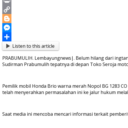
X
Print
Copy
Link
Blogger
Messenger
Listen to this article
Share
PRABUMULIH. Lembayungnews|. Belum hilang dari ingtan k
Sudirman Prabumulih tepatnya di depan Toko Seroja motor,
Pemilik mobil Honda Brio warna merah Nopol BG 1283 CO 
telah menyerahkan permasalahan ini ke jalur hukum mela
Saat media ini mencoba mencari informasi terkait pember