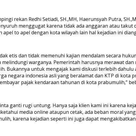
ngi rekan Redhi Setiadi, SH.,MH, Haerunsyah Putra, SH.,M
uruh menggugat karena tidak ada anggaran atau takut dip
pel to apel dengan kota wilayah lain hal kejadian ini dian
dak etis dan tidak memenuhi kajian mendalam secara hukum
am melindungi warganya. Pemerintah harusnya merawat dan 
. Bukannya untuk mengajak kami diskusi terlebih dahulu
rga negara indonesia asli yang beralamat dan KTP di kota 
membayar pajak kendaraan tahunan di kota prabumulih,” beb
ta ganti rugi untung. Hanya saja klien kami ini karena kej
iketahui media online ataupun cetak, ada beban moral yang 
mulih, karena kejadian seperti ini juga dapat mengakibatka