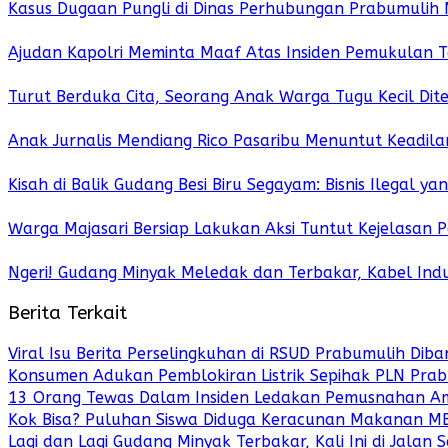
Kasus Dugaan Pungli di Dinas Perhubungan Prabumulih 
Ajudan Kapolri Meminta Maaf Atas Insiden Pemukulan
Turut Berduka Cita, Seorang Anak Warga Tugu Kecil Dit
Anak Jurnalis Mendiang Rico Pasaribu Menuntut Keadil
Kisah di Balik Gudang Besi Biru Segayam: Bisnis Ilegal 
Warga Majasari Bersiap Lakukan Aksi Tuntut Kejelasan P
Ngeri! Gudang Minyak Meledak dan Terbakar, Kabel Indu
Berita Terkait
Viral Isu Berita Perselingkuhan di RSUD Prabumulih Dib
Konsumen Adukan Pemblokiran Listrik Sepihak PLN Pra
13 Orang Tewas Dalam Insiden Ledakan Pemusnahan Amun
Kok Bisa? Puluhan Siswa Diduga Keracunan Makanan MB
Lagi dan Lagi Gudang Minyak Terbakar, Kali Ini di Jalan 