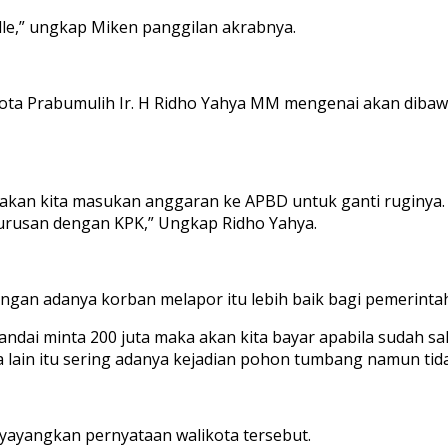
dle,” ungkap Miken panggilan akrabnya.
kota Prabumulih Ir. H Ridho Yahya MM mengenai akan dibawa
ka akan kita masukan anggaran ke APBD untuk ganti ruginya. 
berurusan dengan KPK,” Ungkap Ridho Yahya.
engan adanya korban melapor itu lebih baik bagi pemerintah
 andai minta 200 juta maka akan kita bayar apabila sudah sa
ta lain itu sering adanya kejadian pohon tumbang namun tida
yayangkan pernyataan walikota tersebut.