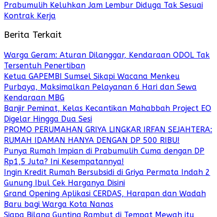
Prabumulih Keluhkan Jam Lembur Diduga Tak Sesuai
Kontrak Kerja
Berita Terkait
Warga Geram: Aturan Dilanggar, Kendaraan ODOL Tak
Tersentuh Penertiban
Ketua GAPEMBI Sumsel Sikapi Wacana Menkeu
Purbaya, Maksimalkan Pelayanan 6 Hari dan Sewa
Kendaraan MBG
Banjir Peminat, Kelas Kecantikan Mahabbah Project EO
Digelar Hingga Dua Sesi
PROMO PERUMAHAN GRIYA LINGKAR IRFAN SEJAHTERA:
RUMAH IDAMAN HANYA DENGAN DP 500 RIBU!
Punya Rumah Impian di Prabumulih Cuma dengan DP
Rp1,5 Juta? Ini Kesempatannya!
Ingin Kredit Rumah Bersubsidi di Griya Permata Indah 2
Gunung Ibul Cek Harganya Disini
Grand Opening Aplikasi CERDAS, Harapan dan Wadah
Baru bagi Warga Kota Nanas
Siapa Bilang Gunting Rambut di Tempat Mewah itu