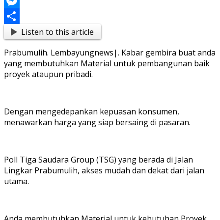
Link
Blogger
Messenger
Listen to this article
Share
Prabumulih. Lembayungnews|. Kabar gembira buat anda
yang membutuhkan Material untuk pembangunan baik
proyek ataupun pribadi.
Dengan mengedepankan kepuasan konsumen,
menawarkan harga yang siap bersaing di pasaran.
Poll Tiga Saudara Group (TSG) yang berada di Jalan
Lingkar Prabumulih, akses mudah dan dekat dari jalan
utama.
Anda membutuhkan Material untuk kebutuhan Proyek