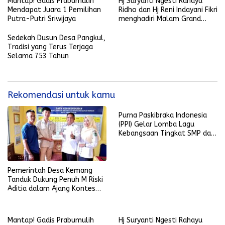
Mantap! Gadis Prabumulih
Hj Suryanti Ngesti Rahayu
Mendapat Juara 1 Pemilihan
Ridho dan Hj Reni Indayani Fikri
Putra-Putri Sriwijaya
menghadiri Malam Grand
Final Pemilihan Putra-Putri
Sriwijaya
Sedekah Dusun Desa Pangkul,
Tradisi yang Terus Terjaga
Selama 753 Tahun
Rekomendasi untuk kamu
Purna Paskibraka Indonesia
(PPI) Gelar Lomba Lagu
Kebangsaan Tingkat SMP dan
SMA Sederajat se-Kota
Prabumulih
Pemerintah Desa Kemang
Tanduk Dukung Penuh M Riski
Aditia dalam Ajang Kontes
Dangdut D’Academy Indosiar
2025
Mantap! Gadis Prabumulih
Hj Suryanti Ngesti Rahayu