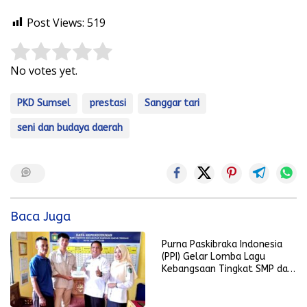
Post Views:
519
Rate this item:
Submit Rating
No votes yet.
PKD Sumsel
prestasi
Sanggar tari
seni dan budaya daerah
Baca Juga
Purna Paskibraka Indonesia
(PPI) Gelar Lomba Lagu
Kebangsaan Tingkat SMP dan
SMA Sederajat se-Kota
Prabumulih