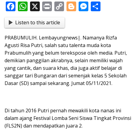
F
W
X
Pr
C
Bl
M
S
ac
h
in
o
o
e
h
Listen to this article
e
at
t
p
g
ss
ar
b
s
y
g
e
e
PRABUMULIH. Lembayungnews|. Namanya Rizfa
o
A
Li
er
n
Agusti Risa Putri, salah satu talenta muda kota
o
p
n
g
Prabumulih yang belum terekspose oleh media. Putri,
demikian panggilan akrabnya, selain memiliki wajah
k
p
k
er
yang cantik, dan suara khas, dia juga aktif belajar di
sanggar tari Bungaran dari semenjak kelas 5 Sekolah
Dasar (SD) sampai sekarang. Jumat 05/11/2021.
Di tahun 2016 Putri pernah mewakili kota nanas ini
dalam ajang Festival Lomba Seni Siswa Tingkat Provinsi
(FLS2N) dan mendapatkan juara 2.