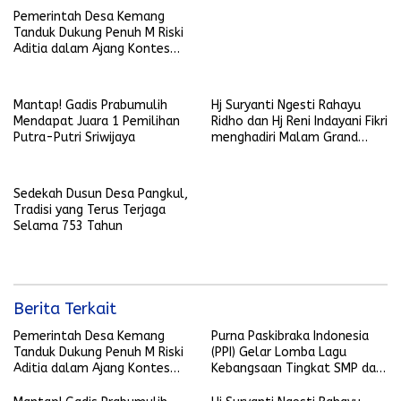
Pemerintah Desa Kemang
Tanduk Dukung Penuh M Riski
Aditia dalam Ajang Kontes
Dangdut D’Academy Indosiar
2025
Mantap! Gadis Prabumulih
Hj Suryanti Ngesti Rahayu
Mendapat Juara 1 Pemilihan
Ridho dan Hj Reni Indayani Fikri
Putra-Putri Sriwijaya
menghadiri Malam Grand
Final Pemilihan Putra-Putri
Sriwijaya
Sedekah Dusun Desa Pangkul,
Tradisi yang Terus Terjaga
Selama 753 Tahun
Berita Terkait
Pemerintah Desa Kemang
Purna Paskibraka Indonesia
Tanduk Dukung Penuh M Riski
(PPI) Gelar Lomba Lagu
Aditia dalam Ajang Kontes
Kebangsaan Tingkat SMP dan
Dangdut D’Academy Indosiar
SMA Sederajat se-Kota
2025
Prabumulih