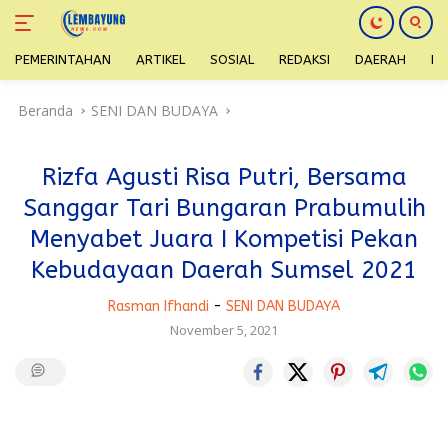
PEMERINTAHAN
ARTIKEL
SOSIAL
REDAKSI
DAERAH
H
Langsung
Beranda
SENI DAN BUDAYA
ke
konten
Rizfa Agusti Risa Putri, Bersama
Sanggar Tari Bungaran Prabumulih
Menyabet Juara I Kompetisi Pekan
Kebudayaan Daerah Sumsel 2021
Rasman Ifhandi
-
SENI DAN BUDAYA
November 5, 2021