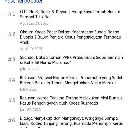
Post Terpopuler
OTT Noel, Nanik S. Deyang: Hidup Saya Pernah Hancur
#1
Sampai Titik Nol
Agustus 24, 2025
Oknum Kades Petar Dalam Kecamatan Sungai Rotan
#2
Divonis 3 Bulan Penjara Kasus Penganiayaan Terhadap
Anak
April 10, 2025
Skandal Data Siluman PPPK Prabumulih: Siapa Bermain
#3
di Balik 68 Nama Misterius?
Juli 16, 2025
Ratusan Pegawai Honorer Kota Prabumulih yang Sudah
#4
Bekerja Belasan Tahun, Mengeluhkan Nasip Mereka
Juli 6, 2025
Ratusan Warga Tanjung Terang Melakukan Aksi Buntut
#5
Kasus Penganiayaan oleh Kades Rusmada
Juni 24, 2025
Diduga Menyekap dan Menganiaya Warganya Sampai
#6
Luka, Kades Tanjung Terang, Rusmada Menampik Keras