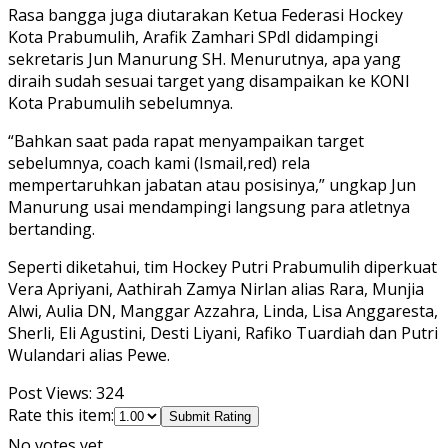
Rasa bangga juga diutarakan Ketua Federasi Hockey
Kota Prabumulih, Arafik Zamhari SPdI didampingi
sekretaris Jun Manurung SH. Menurutnya, apa yang
diraih sudah sesuai target yang disampaikan ke KONI
Kota Prabumulih sebelumnya.
“Bahkan saat pada rapat menyampaikan target
sebelumnya, coach kami (Ismail,red) rela
mempertaruhkan jabatan atau posisinya,” ungkap Jun
Manurung usai mendampingi langsung para atletnya
bertanding.
Seperti diketahui, tim Hockey Putri Prabumulih diperkuat
Vera Apriyani, Aathirah Zamya Nirlan alias Rara, Munjia
Alwi, Aulia DN, Manggar Azzahra, Linda, Lisa Anggaresta,
Sherli, Eli Agustini, Desti Liyani, Rafiko Tuardiah dan Putri
Wulandari alias Pewe.
Post Views:
324
Rate this item:
Submit Rating
No votes yet.