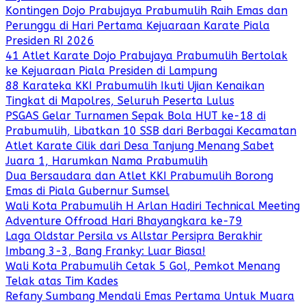
Kontingen Dojo Prabujaya Prabumulih Raih Emas dan
Perunggu di Hari Pertama Kejuaraan Karate Piala
Presiden RI 2026
41 Atlet Karate Dojo Prabujaya Prabumulih Bertolak
ke Kejuaraan Piala Presiden di Lampung
88 Karateka KKI Prabumulih Ikuti Ujian Kenaikan
Tingkat di Mapolres, Seluruh Peserta Lulus
PSGAS Gelar Turnamen Sepak Bola HUT ke-18 di
Prabumulih, Libatkan 10 SSB dari Berbagai Kecamatan
Atlet Karate Cilik dari Desa Tanjung Menang Sabet
Juara 1, Harumkan Nama Prabumulih
Dua Bersaudara dan Atlet KKI Prabumulih Borong
Emas di Piala Gubernur Sumsel
Wali Kota Prabumulih H Arlan Hadiri Technical Meeting
Adventure Offroad Hari Bhayangkara ke-79
Laga Oldstar Persila vs Allstar Persipra Berakhir
Imbang 3-3, Bang Franky: Luar Biasa!
Wali Kota Prabumulih Cetak 5 Gol, Pemkot Menang
Telak atas Tim Kades
Refany Sumbang Mendali Emas Pertama Untuk Muara