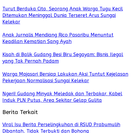
Turut Berduka Cita, Seorang Anak Warga Tugu Kecil
Ditemukan Meninggal Dunia Terseret Arus Sungai
Kelekar
Anak Jurnalis Mendiang Rico Pasaribu Menuntut
Keadilan Kematian Sang Ayah
Kisah di Balik Gudang Besi Biru Segayam: Bisnis Ilegal
yang Tak Pernah Padam
Warga Majasari Bersiap Lakukan Aksi Tuntut Kejelasan
Pekerjaan Normalisasi Sungai Kelekar
Ngeri! Gudang Minyak Meledak dan Terbakar, Kabel
Induk PLN Putus, Area Sekitar Gelap Gulita
Berita Terkait
Viral Isu Berita Perselingkuhan di RSUD Prabumulih
Dibantah, Tidak Terbukti dan Bohong