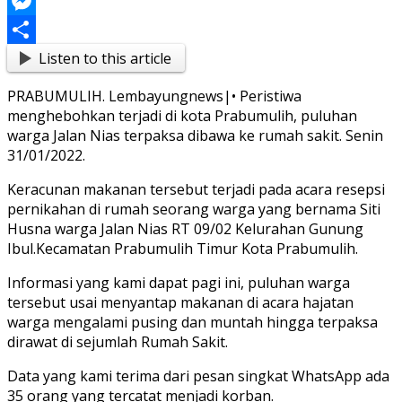
Link
Blogger
Messenger
Listen to this article
Share
PRABUMULIH. Lembayungnews|• Peristiwa
menghebohkan terjadi di kota Prabumulih, puluhan
warga Jalan Nias terpaksa dibawa ke rumah sakit. Senin
31/01/2022.
Keracunan makanan tersebut terjadi pada acara resepsi
pernikahan di rumah seorang warga yang bernama Siti
Husna warga Jalan Nias RT 09/02 Kelurahan Gunung
Ibul.Kecamatan Prabumulih Timur Kota Prabumulih.
Informasi yang kami dapat pagi ini, puluhan warga
tersebut usai menyantap makanan di acara hajatan
warga mengalami pusing dan muntah hingga terpaksa
dirawat di sejumlah Rumah Sakit.
Data yang kami terima dari pesan singkat WhatsApp ada
35 orang yang tercatat menjadi korban.