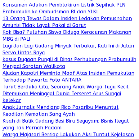
Konsumen Adukan Pemblokiran Listrik Sepihak PLN
Prabumulih ke Ombudsman RI dan YLKI
13 Orang Tewas Dalam Insiden Ledakan Pemusnahan
Amunisi Tidak Layak Pakai di Garut
Kok Bisa? Puluhan Siswa Diduga Keracunan Makanan
MBG di PALI
Lagi dan Lagi Gudang Minyak Terbakar, Kali Ini di Jalan
Servo Lintas Raya
Kasus Dugaan Pungli di Dinas Perhubungan Prabumulih
Menjadi Sorotan Walikota
Ajudan Kapolri Meminta Maaf Atas Insiden Pemukulan
Terhadap Pewarta Foto ANTARA
Turut Berduka Cita, Seorang Anak Warga Tugu Kecil
Ditemukan Meninggal Dunia Terseret Arus Sungai
Kelekar
Anak Jurnalis Mendiang Rico Pasaribu Menuntut
Keadilan Kematian Sang Ayah
Kisah di Balik Gudang Besi Biru Segayam: Bisnis Ilegal
yang Tak Pernah Padam
Warga Majasari Bersiap Lakukan Aksi Tuntut Kejelasan