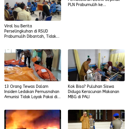
PLN Prabumulih ke
Ombudsman RI dan YLKI
Viral Isu Berita
Perselingkuhan di RSUD
Prabumulih Dibantah, Tidak
Terbukti dan Bohong
13 Orang Tewas Dalam
Kok Bisa? Puluhan Siswa
Insiden Ledakan Pemusnahan
Diduga Keracunan Makanan
Amunisi Tidak Layak Pakai di
MBG di PALI
Garut