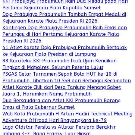
KKI Prabujaya Prabumulih Raih Dua Medali pada Hari
Pertama Kejuaraan Piala Kapolda Sumsel
Dojo Prabujaya Prabumulih Tambah Empat Medali di
Kejuaraan Karate Piala Presiden RI 2026
Kontingen Dojo Prabujaya Prabumulih Raih Emas dan
Perunggu di Hari Pertama Kejuaraan Karate Piala
Presiden RI 2026
41 Atlet Karate Dojo Prabujaya Prabumulih Bertolak
ke Kejuaraan Piala Presiden di Lampung
88 Karateka KKI Prabumulih Ikuti Ujian Kenaikan
Tingkat di Mapolres, Seluruh Peserta Lulus
PSGAS Gelar Turnamen Sepak Bola HUT ke-18 di
Prabumulih, Libatkan 10 SSB dari Berbagai Kecamatan
Atlet Karate Cilik dari Desa Tanjung Menang Sabet
Juara 1, Harumkan Nama Prabumulih
Dua Bersaudara dan Atlet KKI Prabumulih Borong
Emas di Piala Gubernur Sumsel
Wali Kota Prabumulih H Arlan Hadiri Technical Meeting
Adventure Offroad Hari Bhayangkara ke-79
Laga Oldstar Persila vs Allstar Persipra Berakhir
Imbang 3-3, Bang Franky: Luar Biasa!