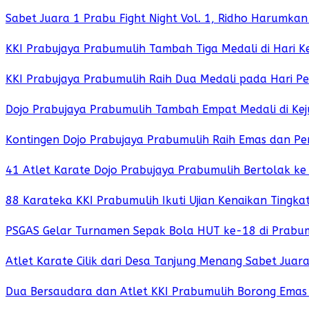
Sabet Juara 1 Prabu Fight Night Vol. 1, Ridho Harumk
KKI Prabujaya Prabumulih Tambah Tiga Medali di Hari 
KKI Prabujaya Prabumulih Raih Dua Medali pada Hari P
Dojo Prabujaya Prabumulih Tambah Empat Medali di Kej
Kontingen Dojo Prabujaya Prabumulih Raih Emas dan Per
41 Atlet Karate Dojo Prabujaya Prabumulih Bertolak ke
88 Karateka KKI Prabumulih Ikuti Ujian Kenaikan Tingkat
PSGAS Gelar Turnamen Sepak Bola HUT ke-18 di Prabumu
Atlet Karate Cilik dari Desa Tanjung Menang Sabet Ju
Dua Bersaudara dan Atlet KKI Prabumulih Borong Emas 