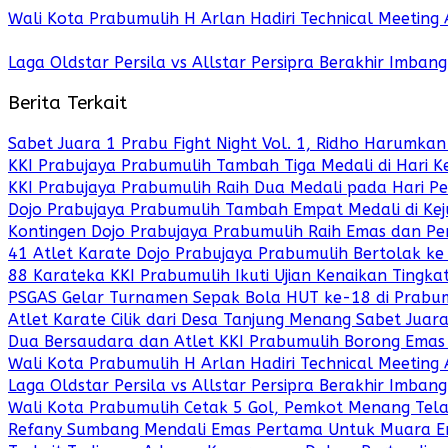
Wali Kota Prabumulih H Arlan Hadiri Technical Meetin
Laga Oldstar Persila vs Allstar Persipra Berakhir Imbang
Berita Terkait
Sabet Juara 1 Prabu Fight Night Vol. 1, Ridho Harumk
KKI Prabujaya Prabumulih Tambah Tiga Medali di Hari 
KKI Prabujaya Prabumulih Raih Dua Medali pada Hari P
Dojo Prabujaya Prabumulih Tambah Empat Medali di Kej
Kontingen Dojo Prabujaya Prabumulih Raih Emas dan Per
41 Atlet Karate Dojo Prabujaya Prabumulih Bertolak ke
88 Karateka KKI Prabumulih Ikuti Ujian Kenaikan Tingkat
PSGAS Gelar Turnamen Sepak Bola HUT ke-18 di Prabumu
Atlet Karate Cilik dari Desa Tanjung Menang Sabet Ju
Dua Bersaudara dan Atlet KKI Prabumulih Borong Emas 
Wali Kota Prabumulih H Arlan Hadiri Technical Meetin
Laga Oldstar Persila vs Allstar Persipra Berakhir Imbang
Wali Kota Prabumulih Cetak 5 Gol, Pemkot Menang Tela
Refany Sumbang Mendali Emas Pertama Untuk Muara E