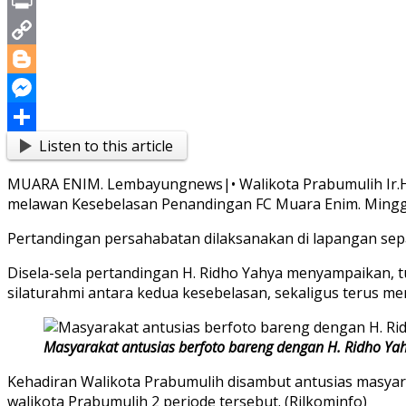
X
Print
Copy
Link
Blogger
Messenger
Listen to this article
Share
MUARA ENIM. Lembayungnews|• Walikota Prabumulih Ir.H. 
melawan Kesebelasan Penandingan FC Muara Enim. Minggu
Pertandingan persahabatan dilaksanakan di lapangan se
Disela-sela pertandingan H. Ridho Yahya menyampaikan, 
silaturahmi antara kedua kesebelasan, sekaligus terus m
Masyarakat antusias berfoto bareng dengan H. Ridho Y
Kehadiran Walikota Prabumulih disambut antusias masya
walikota Prabumulih 2 periode tersebut. (Rilkominfo)