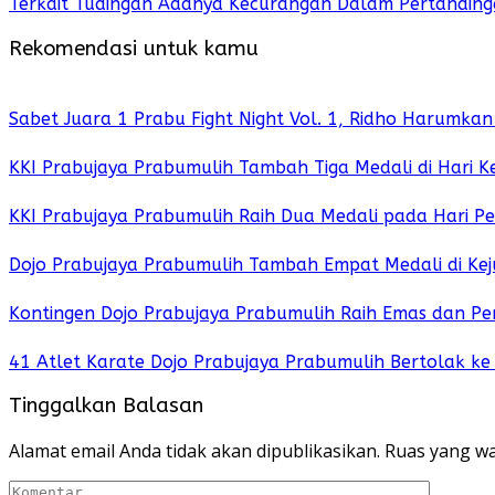
Terkait Tudingan Adanya Kecurangan Dalam Pertandingan
Rekomendasi untuk kamu
Sabet Juara 1 Prabu Fight Night Vol. 1, Ridho Harumk
KKI Prabujaya Prabumulih Tambah Tiga Medali di Hari 
KKI Prabujaya Prabumulih Raih Dua Medali pada Hari P
Dojo Prabujaya Prabumulih Tambah Empat Medali di Kej
Kontingen Dojo Prabujaya Prabumulih Raih Emas dan Per
41 Atlet Karate Dojo Prabujaya Prabumulih Bertolak ke
Tinggalkan Balasan
Alamat email Anda tidak akan dipublikasikan.
Ruas yang wa