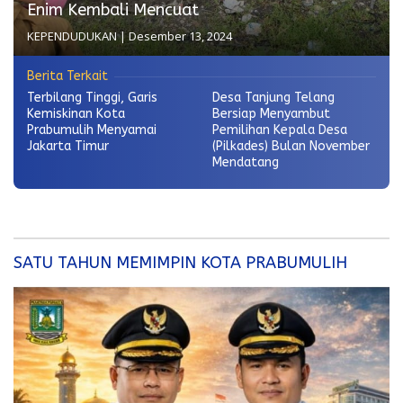
Enim Kembali Mencuat
KEPENDUDUKAN
|
Desember 13, 2024
Berita Terkait
Terbilang Tinggi, Garis
Desa Tanjung Telang
Kemiskinan Kota
Bersiap Menyambut
Prabumulih Menyamai
Pemilihan Kepala Desa
Jakarta Timur
(Pilkades) Bulan November
Mendatang
SATU TAHUN MEMIMPIN KOTA PRABUMULIH