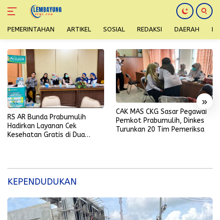
PEMERINTAHAN
ARTIKEL
SOSIAL
REDAKSI
DAERAH
H
Langsung
ke
konten
«
»
CAK MAS CKG Sasar Pegawai
RS AR Bunda Prabumulih
Pemkot Prabumulih, Dinkes
Hadirkan Layanan Cek
Turunkan 20 Tim Pemeriksa
Kesehatan Gratis di Dua
Lokasi dalam Sehari
KEPENDUDUKAN