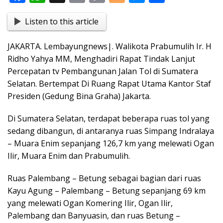
ac
h
in
o
o
e
h
Listen to this article
e
at
t
p
g
ss
ar
b
s
y
g
e
e
JAKARTA. Lembayungnews|. Walikota Prabumulih Ir. H
o
A
Li
er
n
Ridho Yahya MM, Menghadiri Rapat Tindak Lanjut
o
p
n
g
Percepatan tv Pembangunan Jalan Tol di Sumatera
Selatan. Bertempat Di Ruang Rapat Utama Kantor Staf
k
p
k
er
Presiden (Gedung Bina Graha) Jakarta.
Di Sumatera Selatan, terdapat beberapa ruas tol yang
sedang dibangun, di antaranya ruas Simpang Indralaya
– Muara Enim sepanjang 126,7 km yang melewati Ogan
Ilir, Muara Enim dan Prabumulih.
Ruas Palembang – Betung sebagai bagian dari ruas
Kayu Agung – Palembang – Betung sepanjang 69 km
yang melewati Ogan Komering Ilir, Ogan Ilir,
Palembang dan Banyuasin, dan ruas Betung –