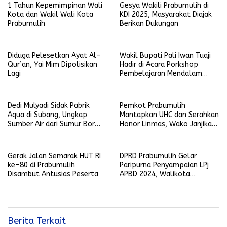
1 Tahun Kepemimpinan Wali
Gesya Wakili Prabumulih di
Kota dan Wakil Wali Kota
KDI 2025, Masyarakat Diajak
Prabumulih
Berikan Dukungan
Diduga Pelesetkan Ayat Al-
Wakil Bupati Pali Iwan Tuaji
Qur’an, Yai Mim Dipolisikan
Hadir di Acara Porkshop
Lagi
Pembelajaran Mendalam
Kompetensi Guru.
Dedi Mulyadi Sidak Pabrik
Pemkot Prabumulih
Aqua di Subang, Ungkap
Mantapkan UHC dan Serahkan
Sumber Air dari Sumur Bor
Honor Linmas, Wako Janjikan
Bukan Pegunungan
Umroh serta Jaminan Sosial
Gerak Jalan Semarak HUT RI
DPRD Prabumulih Gelar
ke-80 di Prabumulih
Paripurna Penyampaian LPj
Disambut Antusias Peserta
APBD 2024, Walikota
Sampaikan Evaluasi Capaian
Berita Terkait