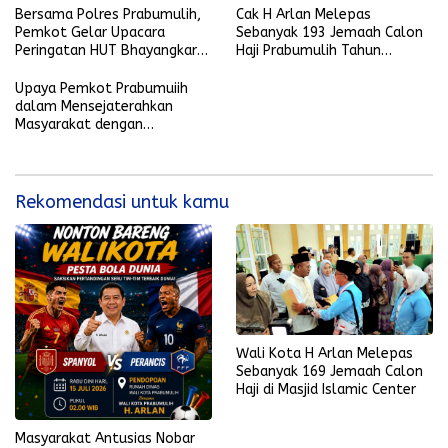
Bersama Polres Prabumulih,
Cak H Arlan Melepas
Pemkot Gelar Upacara
Sebanyak 193 Jemaah Calon
Peringatan HUT Bhayangkara
Haji Prabumulih Tahun
ke-79
1446H/2025M di Masjid Jami
Islamic Center Jalan Lingkar
Upaya Pemkot Prabumuiih
Timur
dalam Mensejaterahkan
Masyarakat dengan
Pembukaan Lahan
Perkebunan dan Bantuan
Bibit Gratis
Rekomendasi untuk kamu
Wali Kota H Arlan Melepas
Sebanyak 169 Jemaah Calon
Haji di Masjid Islamic Center
Masyarakat Antusias Nobar