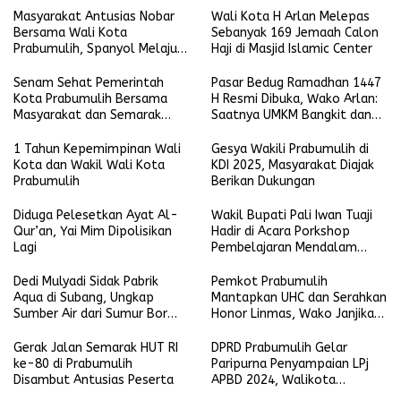
Masyarakat Antusias Nobar
Wali Kota H Arlan Melepas
Bersama Wali Kota
Sebanyak 169 Jemaah Calon
Prabumulih, Spanyol Melaju
Haji di Masjid Islamic Center
ke Final Piala Dunia 2026
Senam Sehat Pemerintah
Pasar Bedug Ramadhan 1447
Kota Prabumulih Bersama
H Resmi Dibuka, Wako Arlan:
Masyarakat dan Semarak
Saatnya UMKM Bangkit dan
Bola Gembira Sambut Piala
Ekonomi Rakyat Menguat
Dunia 2026
1 Tahun Kepemimpinan Wali
Gesya Wakili Prabumulih di
Kota dan Wakil Wali Kota
KDI 2025, Masyarakat Diajak
Prabumulih
Berikan Dukungan
Diduga Pelesetkan Ayat Al-
Wakil Bupati Pali Iwan Tuaji
Qur’an, Yai Mim Dipolisikan
Hadir di Acara Porkshop
Lagi
Pembelajaran Mendalam
Kompetensi Guru.
Dedi Mulyadi Sidak Pabrik
Pemkot Prabumulih
Aqua di Subang, Ungkap
Mantapkan UHC dan Serahkan
Sumber Air dari Sumur Bor
Honor Linmas, Wako Janjikan
Bukan Pegunungan
Umroh serta Jaminan Sosial
Gerak Jalan Semarak HUT RI
DPRD Prabumulih Gelar
ke-80 di Prabumulih
Paripurna Penyampaian LPj
Disambut Antusias Peserta
APBD 2024, Walikota
Sampaikan Evaluasi Capaian