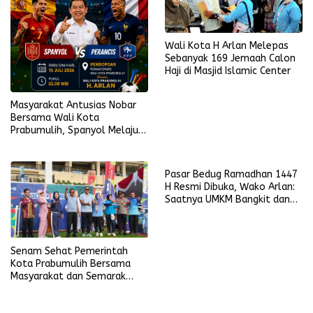
Wali Kota H Arlan Melepas
Sebanyak 169 Jemaah Calon
Haji di Masjid Islamic Center
Masyarakat Antusias Nobar
Bersama Wali Kota
Prabumulih, Spanyol Melaju
ke Final Piala Dunia 2026
Pasar Bedug Ramadhan 1447
H Resmi Dibuka, Wako Arlan:
Saatnya UMKM Bangkit dan
Ekonomi Rakyat Menguat
Senam Sehat Pemerintah
Kota Prabumulih Bersama
Masyarakat dan Semarak
Bola Gembira Sambut Piala
Dunia 2026