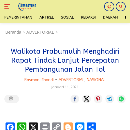
PEMERINTAHAN
ARTIKEL
SOSIAL
REDAKSI
DAERAH
H
Langsung
Beranda
ADVERTORIAL
ke
konten
Walikota Prabumulih Menghadiri
Rapat Tindak Lanjut Percepatan
Pembangunan Jalan Tol
Rasman Ifhandi
-
ADVERTORIAL
,
NASIONAL
Januari 11, 2021
F
W
X
Pr
C
Bl
M
S