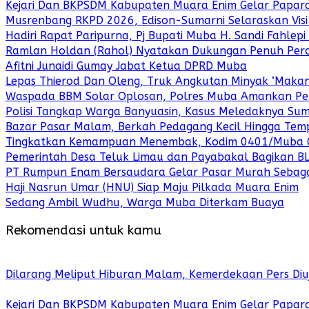
Kejari Dan BKPSDM Kabupaten Muara Enim Gelar Paparan
Musrenbang RKPD 2026, Edison-Sumarni Selaraskan Vis
Hadiri Rapat Paripurna, Pj Bupati Muba H. Sandi Fahlep
Ramlan Holdan (Rahol) Nyatakan Dukungan Penuh Per
Afitni Junaidi Gumay Jabat Ketua DPRD Muba
Lepas Thierod Dan Oleng, Truk Angkutan Minyak ‘Maka
Waspada BBM Solar Oplosan, Polres Muba Amankan Pel
Polisi Tangkap Warga Banyuasin, Kasus Meledaknya Sumu
Bazar Pasar Malam, Berkah Pedagang Kecil Hingga Tem
Tingkatkan Kemampuan Menembak, Kodim 0401/Muba Gel
Pemerintah Desa Teluk Limau dan Payabakal Bagikan B
PT Rumpun Enam Bersaudara Gelar Pasar Murah Sebag
Haji Nasrun Umar (HNU) Siap Maju Pilkada Muara Enim
Sedang Ambil Wudhu, Warga Muba Diterkam Buaya
Rekomendasi untuk kamu
Dilarang Meliput Hiburan Malam, Kemerdekaan Pers Diuj
Kejari Dan BKPSDM Kabupaten Muara Enim Gelar Paparan