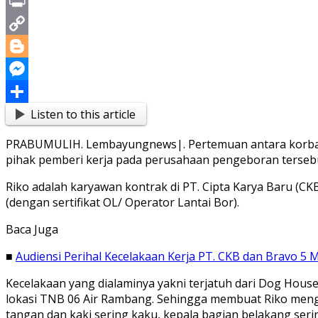
X
Print
Copy
Link
Blogger
Messenger
Listen to this article
Share
PRABUMULIH. Lembayungnews|. Pertemuan antara korban kec
pihak pemberi kerja pada perusahaan pengeboran tersebut
Riko adalah karyawan kontrak di PT. Cipta Karya Baru (CK
(dengan sertifikat OL/ Operator Lantai Bor).
Baca Juga
■
Audiensi Perihal Kecelakaan Kerja PT. CKB dan Bravo 5 
Kecelakaan yang dialaminya yakni terjatuh dari Dog House 
lokasi TNB 06 Air Rambang. Sehingga membuat Riko mengal
tangan dan kaki sering kaku, kepala bagian belakang seri