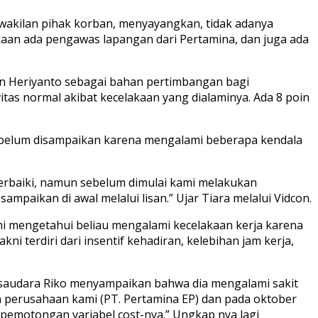
rwakilan pihak korban, menyayangkan, tidak adanya
aan ada pengawas lapangan dari Pertamina, dan juga ada
an Heriyanto sebagai bahan pertimbangan bagi
tas normal akibat kecelakaan yang dialaminya. Ada 8 poin
o belum disampaikan karena mengalami beberapa kendala
erbaiki, namun sebelum dimulai kami melakukan
mpaikan di awal melalui lisan.” Ujar Tiara melalui Vidcon.
mi mengetahui beliau mengalami kecelakaan kerja karena
ni terdiri dari insentif kehadiran, kelebihan jam kerja,
tu saudara Riko menyampaikan bahwa dia mengalami sakit
a perusahaan kami (PT. Pertamina EP) dan pada oktober
a pemotongan variabel cost-nya.” Ungkap nya lagi