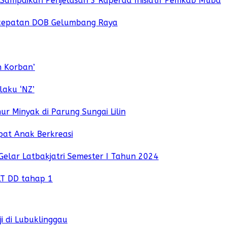
i Sampaikan Penjelasan 3 Raperda Inisiatif Pemkab Muba
cepatan DOB Gelumbang Raya
n Korban’
aku ‘NZ’
r Minyak di Parung Sungai Lilin
pat Anak Berkreasi
ar Latbakjatri Semester I Tahun 2024
LT DD tahap 1
i di Lubuklinggau