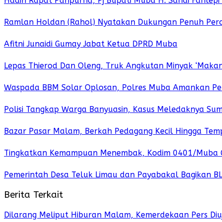
Hadiri Rapat Paripurna, Pj Bupati Muba H. Sandi Fahlep
Ramlan Holdan (Rahol) Nyatakan Dukungan Penuh Per
Afitni Junaidi Gumay Jabat Ketua DPRD Muba
Lepas Thierod Dan Oleng, Truk Angkutan Minyak ‘Maka
Waspada BBM Solar Oplosan, Polres Muba Amankan Pel
Polisi Tangkap Warga Banyuasin, Kasus Meledaknya Sumu
Bazar Pasar Malam, Berkah Pedagang Kecil Hingga Tem
Tingkatkan Kemampuan Menembak, Kodim 0401/Muba Gel
Pemerintah Desa Teluk Limau dan Payabakal Bagikan B
Berita Terkait
Dilarang Meliput Hiburan Malam, Kemerdekaan Pers Diuj