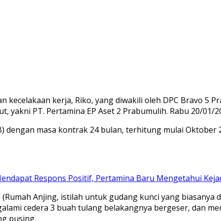
elakaan kerja, Riko, yang diwakili oleh DPC Bravo 5 Prab
, yakni PT. Pertamina EP Aset 2 Prabumulih. Rabu 20/01/2
B) dengan masa kontrak 24 bulan, terhitung mulai Oktober 
Mendapat Respons Positif, Pertamina Baru Mengetahui Kejad
(Rumah Anjing, istilah untuk gudang kunci yang biasanya di
ami cedera 3 buah tulang belakangnya bergeser, dan membu
ng pusing.