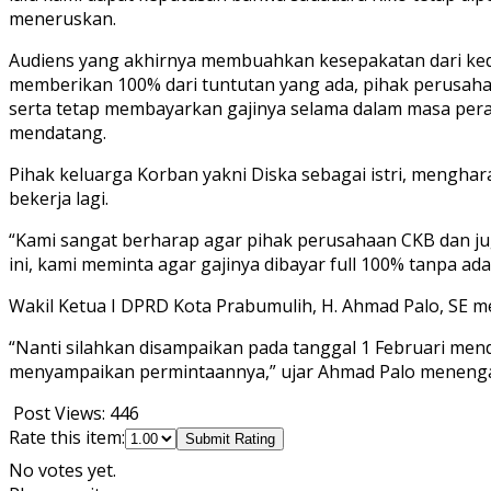
meneruskan.
Audiens yang akhirnya membuahkan kesepakatan dari kedu
memberikan 100% dari tuntutan yang ada, pihak perusah
serta tetap membayarkan gajinya selama dalam masa pera
mendatang.
Pihak keluarga Korban yakni Diska sebagai istri, mengha
bekerja lagi.
“Kami sangat berharap agar pihak perusahaan CKB dan jug
ini, kami meminta agar gajinya dibayar full 100% tanpa a
Wakil Ketua I DPRD Kota Prabumulih, H. Ahmad Palo, SE m
“Nanti silahkan disampaikan pada tanggal 1 Februari mend
menyampaikan permintaannya,” ujar Ahmad Palo menengah
Post Views:
446
Rate this item:
Submit Rating
No votes yet.