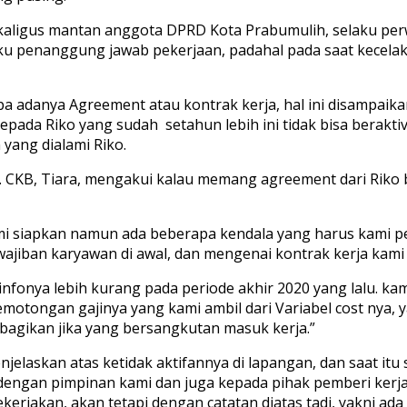
sekaligus mantan anggota DPRD Kota Prabumulih, selaku pe
ku penanggung jawab pekerjaan, padahal pada saat kecelak
a adanya Agreement atau kontrak kerja, hal ini disampaik
da Riko yang sudah setahun lebih ini tidak bisa beraktivi
 yang dialami Riko.
T. CKB, Tiara, mengakui kalau memang agreement dari Rik
i siapkan namun ada beberapa kendala yang harus kami p
ajiban karyawan di awal, dan mengenai kontrak kerja kami sa
nfonya lebih kurang pada periode akhir 2020 yang lalu. ka
motongan gajinya yang kami ambil dari Variabel cost nya, yak
ibagikan jika yang bersangkutan masuk kerja.”
njelaskan atas ketidak aktifannya di lapangan, dan saat i
i dengan pimpinan kami dan juga kepada pihak pemberi kerj
kerjakan, akan tetapi dengan catatan diatas tadi, yakni ad