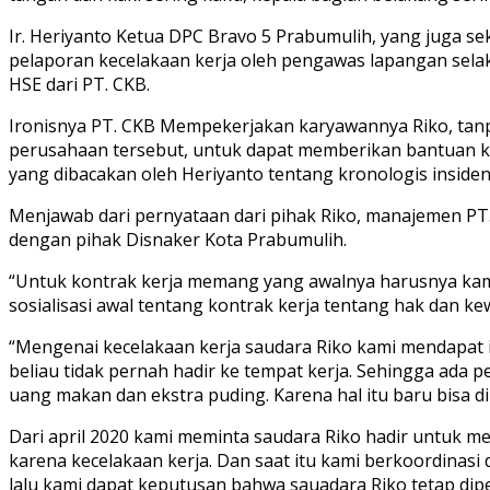
Ir. Heriyanto Ketua DPC Bravo 5 Prabumulih, yang juga 
pelaporan kecelakaan kerja oleh pengawas lapangan sela
HSE dari PT. CKB.
Ironisnya PT. CKB Mempekerjakan karyawannya Riko, tanp
perusahaan tersebut, untuk dapat memberikan bantuan kepa
yang dibacakan oleh Heriyanto tentang kronologis insiden
Menjawab dari pernyataan dari pihak Riko, manajemen P
dengan pihak Disnaker Kota Prabumulih.
“Untuk kontrak kerja memang yang awalnya harusnya kam
sosialisasi awal tentang kontrak kerja tentang hak dan kew
“Mengenai kecelakaan kerja saudara Riko kami mendapat i
beliau tidak pernah hadir ke tempat kerja. Sehingga ada pe
uang makan dan ekstra puding. Karena hal itu baru bisa d
Dari april 2020 kami meminta saudara Riko hadir untuk me
karena kecelakaan kerja. Dan saat itu kami berkoordinas
lalu kami dapat keputusan bahwa sauadara Riko tetap dipe