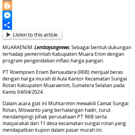
Copy
Link
Blogger
Messenger
Listen to this article
Share
MUARAENIM.
Lembayungnews
. Sebagai bentuk dukungan
terhadap pemerintah Kabupaten Muara Enim dengan
program pengendalian inflasi harga pangan.
PT Roempoen Enam Bersaudara (R6B) menjual beras
dengan harga murah di Aula Kantor Kecamatan Sungai
Rotan Kabupaten Muaraenim, Sumatera Selatan pada
Kamis 04/04/2024.
Dalam acara giat ini Muhtarimin mewakili Camat Sungai
Rotan, Miswanto yang berhalangan hadir, turut
mendampingi pihak perusahaan PT R6B serta
masyarakat dari 11 desa kecamatan sungai rotan yang
mendapatkan kupon dalam pasar murah ini.