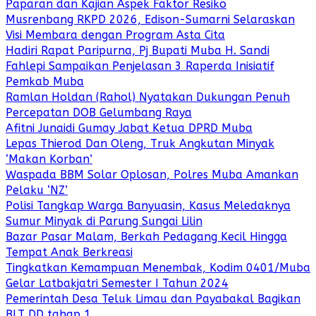
Paparan dan Kajian Aspek Faktor Resiko
Musrenbang RKPD 2026, Edison-Sumarni Selaraskan
Visi Membara dengan Program Asta Cita
Hadiri Rapat Paripurna, Pj Bupati Muba H. Sandi
Fahlepi Sampaikan Penjelasan 3 Raperda Inisiatif
Pemkab Muba
Ramlan Holdan (Rahol) Nyatakan Dukungan Penuh
Percepatan DOB Gelumbang Raya
Afitni Junaidi Gumay Jabat Ketua DPRD Muba
Lepas Thierod Dan Oleng, Truk Angkutan Minyak
‘Makan Korban’
Waspada BBM Solar Oplosan, Polres Muba Amankan
Pelaku ‘NZ’
Polisi Tangkap Warga Banyuasin, Kasus Meledaknya
Sumur Minyak di Parung Sungai Lilin
Bazar Pasar Malam, Berkah Pedagang Kecil Hingga
Tempat Anak Berkreasi
Tingkatkan Kemampuan Menembak, Kodim 0401/Muba
Gelar Latbakjatri Semester I Tahun 2024
Pemerintah Desa Teluk Limau dan Payabakal Bagikan
BLT DD tahap 1