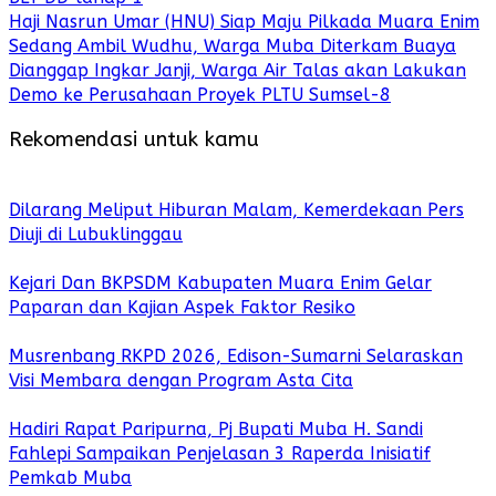
Haji Nasrun Umar (HNU) Siap Maju Pilkada Muara Enim
Sedang Ambil Wudhu, Warga Muba Diterkam Buaya
Dianggap Ingkar Janji, Warga Air Talas akan Lakukan
Demo ke Perusahaan Proyek PLTU Sumsel-8
Rekomendasi untuk kamu
Dilarang Meliput Hiburan Malam, Kemerdekaan Pers
Diuji di Lubuklinggau
Kejari Dan BKPSDM Kabupaten Muara Enim Gelar
Paparan dan Kajian Aspek Faktor Resiko
Musrenbang RKPD 2026, Edison-Sumarni Selaraskan
Visi Membara dengan Program Asta Cita
Hadiri Rapat Paripurna, Pj Bupati Muba H. Sandi
Fahlepi Sampaikan Penjelasan 3 Raperda Inisiatif
Pemkab Muba