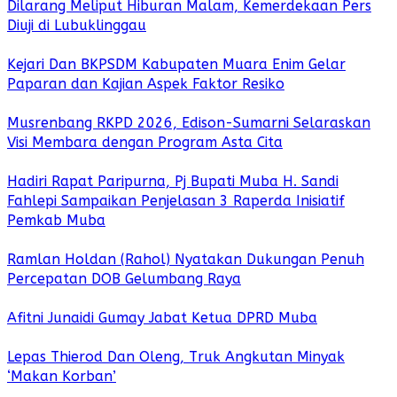
Dilarang Meliput Hiburan Malam, Kemerdekaan Pers
Diuji di Lubuklinggau
Kejari Dan BKPSDM Kabupaten Muara Enim Gelar
Paparan dan Kajian Aspek Faktor Resiko
Musrenbang RKPD 2026, Edison-Sumarni Selaraskan
Visi Membara dengan Program Asta Cita
Hadiri Rapat Paripurna, Pj Bupati Muba H. Sandi
Fahlepi Sampaikan Penjelasan 3 Raperda Inisiatif
Pemkab Muba
Ramlan Holdan (Rahol) Nyatakan Dukungan Penuh
Percepatan DOB Gelumbang Raya
Afitni Junaidi Gumay Jabat Ketua DPRD Muba
Lepas Thierod Dan Oleng, Truk Angkutan Minyak
‘Makan Korban’