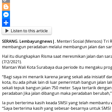
Copy
Link
Blogger
Messenger
Listen to this article
Share
SERANG. Lembayungnews|.
Menteri Sosial (Mensos) Tri R
membangun peradaban melalui membangun jalan dan saran
Hal itu diungkapkan Risma saat meresmikan jalan dan sar
(7/2/2021).
Mantan Wali Kota Surabaya dua periode itu mengaku prog
“Bagi saya ini menarik karena jarang sekali ada inisiatif 
kota, itu ada pihak lain di luar pemerintah bangun jalan 
sekali tepuk bangun jalan 750 meter. Saya tertarik de
peradaban Jika jalan dibangun maka peradaban berubah,” t
Ia pun berterima kasih keada SMSI yang telah membantu 
“Saya berterima kasih yang sebesar-besarnya untuk SMSI y