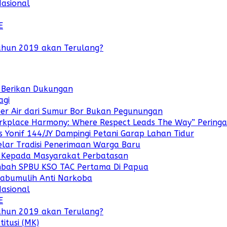
Nasional
E
ahun 2019 akan Terulang?
k Berikan Dukungan
agi
ber Air dari Sumur Bor Bukan Pegunungan
rkplace Harmony: Where Respect Leads The Way” Peringati
Yonif 144/JY Dampingi Petani Garap Lahan Tidur
lar Tradisi Penerimaan Warga Baru
o Kepada Masyarakat Perbatasan
ambah SPBU KSO TAC Pertama Di Papua
rabumulih Anti Narkoba
Nasional
E
ahun 2019 akan Terulang?
itusi (MK)