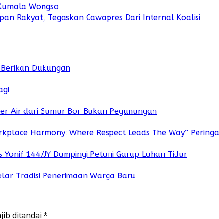
a Kumala Wongso
an Rakyat, Tegaskan Cawapres Dari Internal Koalisi
k Berikan Dukungan
agi
ber Air dari Sumur Bor Bukan Pegunungan
rkplace Harmony: Where Respect Leads The Way” Peringati
Yonif 144/JY Dampingi Petani Garap Lahan Tidur
lar Tradisi Penerimaan Warga Baru
jib ditandai
*