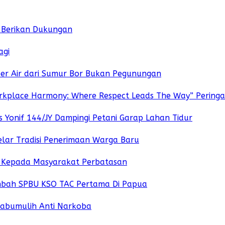
k Berikan Dukungan
agi
ber Air dari Sumur Bor Bukan Pegunungan
rkplace Harmony: Where Respect Leads The Way” Peringati
Yonif 144/JY Dampingi Petani Garap Lahan Tidur
lar Tradisi Penerimaan Warga Baru
o Kepada Masyarakat Perbatasan
ambah SPBU KSO TAC Pertama Di Papua
rabumulih Anti Narkoba