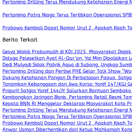
Pertamina Drilling Terus Mendukung Ketahanan Energi 
Pertamina Patra Niaga Terus Tertibkan Operasional SPB
Prabowo Kembali Dapat Nomor Urut 2, Apakah Kisah T
Berita Terkait
Gesya Wakili Prabumulih di KDI 2025, Masyarakat Diaja
Diduga Pelesetkan Ayat Al-Qur’an, Yai Mim Dipolisikan L
Dedi Mulyadi Sidak Pabrik Aqua di Subang, Ungkap Sum
Pertamina Drilling dan Pertiwi PHE Gelar Talk Show “Wo
Dukung Ketahanan Pangan Di Perbatasan Papua, Satgas 
Tanamkan Kebanggaan dan Jiwa Korsa: Yonif 147/KGJ Ge
Prajurit Satgas Yonif 144/JY Salurkan Bantuan Sembak
Kembangkan Jaringan Bisnis, Pertamina Retail Resmi T
Kepala BNN RI Menggelar Deklarasi Masyarakat Kota P
Pertamina Drilling Terus Mendukung Ketahanan Energi 
Pertamina Patra Niaga Terus Tertibkan Operasional SPB
Prabowo Kembali Dapat Nomor Urut 2, Apakah Kisah T
Anwar Usman Diberhentikan dari Ketua Mahkamah Konst