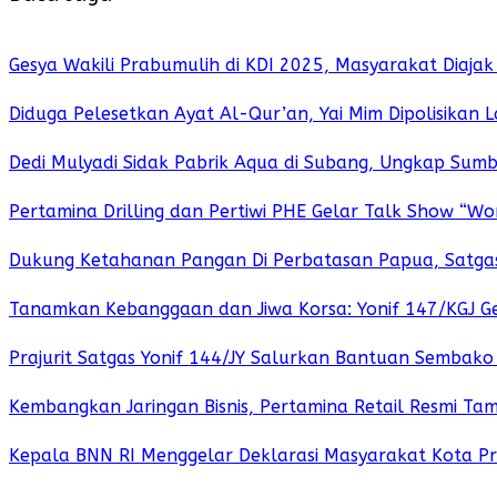
Gesya Wakili Prabumulih di KDI 2025, Masyarakat Diaja
Diduga Pelesetkan Ayat Al-Qur’an, Yai Mim Dipolisikan L
Dedi Mulyadi Sidak Pabrik Aqua di Subang, Ungkap Sum
Pertamina Drilling dan Pertiwi PHE Gelar Talk Show “Wo
Dukung Ketahanan Pangan Di Perbatasan Papua, Satgas 
Tanamkan Kebanggaan dan Jiwa Korsa: Yonif 147/KGJ Ge
Prajurit Satgas Yonif 144/JY Salurkan Bantuan Sembak
Kembangkan Jaringan Bisnis, Pertamina Retail Resmi T
Kepala BNN RI Menggelar Deklarasi Masyarakat Kota P