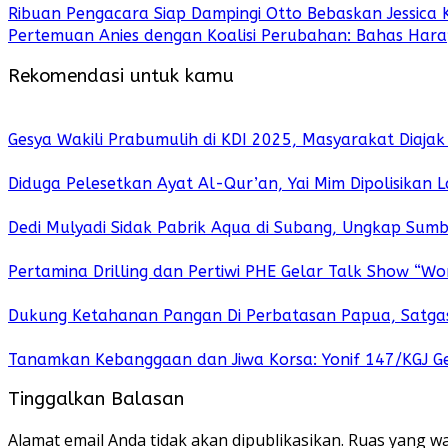
Ribuan Pengacara Siap Dampingi Otto Bebaskan Jessic
Pertemuan Anies dengan Koalisi Perubahan: Bahas Harap
Rekomendasi untuk kamu
Gesya Wakili Prabumulih di KDI 2025, Masyarakat Diaja
Diduga Pelesetkan Ayat Al-Qur’an, Yai Mim Dipolisikan L
Dedi Mulyadi Sidak Pabrik Aqua di Subang, Ungkap Sum
Pertamina Drilling dan Pertiwi PHE Gelar Talk Show “Wo
Dukung Ketahanan Pangan Di Perbatasan Papua, Satgas 
Tanamkan Kebanggaan dan Jiwa Korsa: Yonif 147/KGJ Ge
Tinggalkan Balasan
Alamat email Anda tidak akan dipublikasikan.
Ruas yang wa