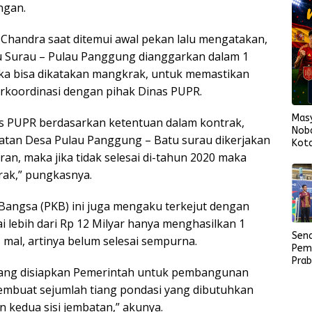
ngan.
Chandra saat ditemui awal pekan lalu mengatakan,
 Surau – Pulau Panggung dianggarkan dalam 1
aka bisa dikatakan mangkrak, untuk memastikan
rkoordinasi dengan pihak Dinas PUPR.
Mas
nas PUPR berdasarkan ketentuan dalam kontrak,
Nob
tan Desa Pulau Panggung – Batu surau dikerjakan
Kota
Span
an, maka jika tidak selesai di-tahun 2020 maka
Fina
rak,” pungkasnya.
Bangsa (PKB) ini juga mengaku terkejut dengan
i lebih dari Rp 12 Milyar hanya menghasilkan 1
Sen
mal, artinya belum selesai sempurna.
Pem
Pra
 yang disiapkan Pemerintah untuk pembangunan
Mas
Sem
membuat sejumlah tiang pondasi yang dibutuhkan
Samb
kedua sisi jembatan,” akunya.
202