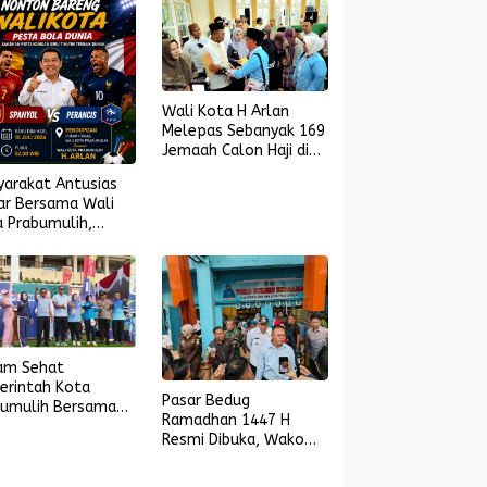
Wali Kota H Arlan
Melepas Sebanyak 169
Jemaah Calon Haji di
Masjid Islamic Center
yarakat Antusias
ar Bersama Wali
 Prabumulih,
yol Melaju ke
l Piala Dunia 2026
am Sehat
erintah Kota
Pasar Bedug
bumulih Bersama
Ramadhan 1447 H
yarakat dan
Resmi Dibuka, Wako
arak Bola Gembira
Arlan: Saatnya UMKM
ut Piala Dunia
Bangkit dan Ekonomi
6