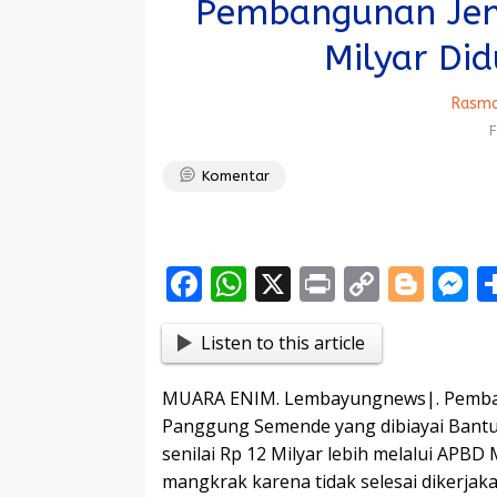
Pembangunan Jem
Milyar Di
Rasma
F
Komentar
F
W
X
Pr
C
Bl
ac
h
in
o
o
e
Listen to this article
e
at
t
p
g
s
b
s
y
g
e
MUARA ENIM. Lembayungnews|. Pemban
o
A
Li
er
n
Panggung Semende yang dibiayai Bantu
o
p
n
g
senilai Rp 12 Milyar lebih melalui APB
mangkrak karena tidak selesai dikerja
k
p
k
e