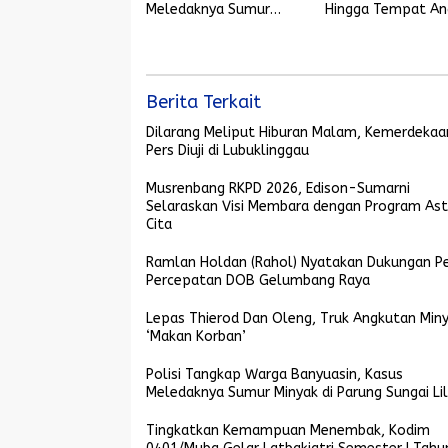
Meledaknya Sumur
Hingga Tempat An
Minyak di Parung
Berkreasi
Sungai Lilin
Berita Terkait
Dilarang Meliput Hiburan Malam, Kemerdekaa
Pers Diuji di Lubuklinggau
Musrenbang RKPD 2026, Edison-Sumarni
Selaraskan Visi Membara dengan Program As
Cita
Ramlan Holdan (Rahol) Nyatakan Dukungan P
Percepatan DOB Gelumbang Raya
Lepas Thierod Dan Oleng, Truk Angkutan Min
‘Makan Korban’
Polisi Tangkap Warga Banyuasin, Kasus
Meledaknya Sumur Minyak di Parung Sungai Lil
Tingkatkan Kemampuan Menembak, Kodim