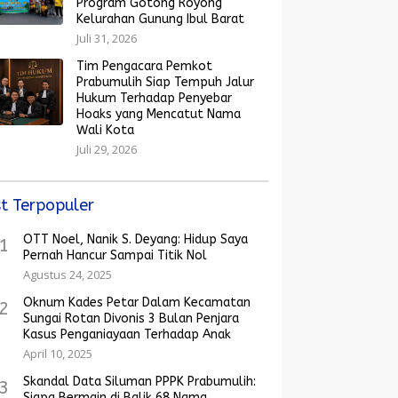
Program Gotong Royong
Kelurahan Gunung Ibul Barat
Juli 31, 2026
Tim Pengacara Pemkot
Prabumulih Siap Tempuh Jalur
Hukum Terhadap Penyebar
Hoaks yang Mencatut Nama
Wali Kota
Juli 29, 2026
t Terpopuler
OTT Noel, Nanik S. Deyang: Hidup Saya
1
Pernah Hancur Sampai Titik Nol
Agustus 24, 2025
Oknum Kades Petar Dalam Kecamatan
2
Sungai Rotan Divonis 3 Bulan Penjara
Kasus Penganiayaan Terhadap Anak
April 10, 2025
Skandal Data Siluman PPPK Prabumulih:
3
Siapa Bermain di Balik 68 Nama