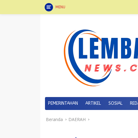
MENU
Langsung
ke
konten
PEMERINTAHAN
ARTIKEL
SOSIAL
RED
Beranda
DAERAH