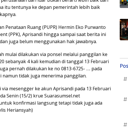
na itu tentunya ke depan pemerintah lebih baik
gkapnya.
dan Penataan Ruang (PUPR) Hermin Eko Purwanto
t (PPK), Aprisandi hingga sampai saat berita ini
i dan juga belum menggunakan hak jawabnya.
h mulai dilakukan via ponsel melalui panggilan ke
0 sebanyak 4 kali kemudian di tanggal 13 Februari
Pos
 juga pernah dilakukan ke no 0813-6725- …. pada
li namun tidak juga menerima panggilan.
#
 via mesengger ke akun Aprisandi pada 13 Februari
ada Senin (15/2) krue Suarasumsel.net
#
uk konfirmasi langsung tetapi tidak juga ada
lis Heriansyah)
#