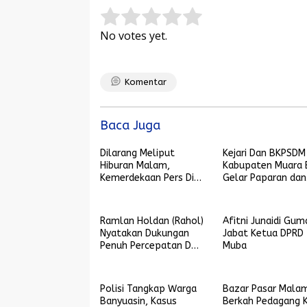
Rate this item:
Submit Rating
No votes yet.
Komentar
Baca Juga
Dilarang Meliput
Kejari Dan BKPSDM
Hiburan Malam,
Kabupaten Muara 
Kemerdekaan Pers Diuji
Gelar Paparan dan
di Lubuklinggau
Kajian Aspek Fakto
Resiko
Ramlan Holdan (Rahol)
Afitni Junaidi Gum
Nyatakan Dukungan
Jabat Ketua DPRD
Penuh Percepatan DOB
Muba
Gelumbang Raya
Polisi Tangkap Warga
Bazar Pasar Mala
Banyuasin, Kasus
Berkah Pedagang K