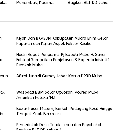
ak
Menembak, Kodim
Bagikan BLT DD tahap
0401/Muba Gelar
1
Latbakjatri Semester I
Tahun 2024
n
Kejari Dan BKPSDM Kabupaten Muara Enim Gelar
Paparan dan Kajian Aspek Faktor Resiko
Hadiri Rapat Paripurna, Pj Bupati Muba H. Sandi
ta
Fahlepi Sampaikan Penjelasan 3 Raperda Inisiatif
Pemkab Muba
enuh
Afitni Junaidi Gumay Jabat Ketua DPRD Muba
yak
Waspada BBM Solar Oplosan, Polres Muba
Amankan Pelaku ‘NZ’
Bazar Pasar Malam, Berkah Pedagang Kecil Hingga
in
Tempat Anak Berkreasi
Pemerintah Desa Teluk Limau dan Payabakal