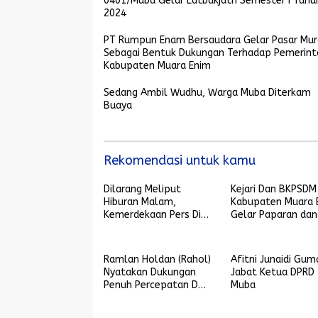
0401/Muba Gelar Latbakjatri Semester I Tahu
2024
PT Rumpun Enam Bersaudara Gelar Pasar Mu
Sebagai Bentuk Dukungan Terhadap Pemerint
Kabupaten Muara Enim
Sedang Ambil Wudhu, Warga Muba Diterkam
Buaya
Rekomendasi untuk kamu
Dilarang Meliput
Kejari Dan BKPSDM
Hiburan Malam,
Kabupaten Muara 
Kemerdekaan Pers Diuji
Gelar Paparan dan
di Lubuklinggau
Kajian Aspek Fakto
Resiko
Ramlan Holdan (Rahol)
Afitni Junaidi Gum
Nyatakan Dukungan
Jabat Ketua DPRD
Penuh Percepatan DOB
Muba
Gelumbang Raya