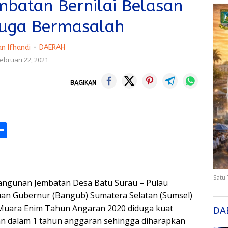
batan Bernilai Belasan
duga Bermasalah
n Ifhandi
-
DAERAH
ebruari 22, 2021
BAGIKAN
M
S
h
s
ar
e
Satu
gunan Jembatan Desa Batu Surau – Pulau
an Gubernur (Bangub) Sumatera Selatan (Sumsel)
D Muara Enim Tahun Angaran 2020 diduga kuat
DA
kan dalam 1 tahun anggaran sehingga diharapkan
r