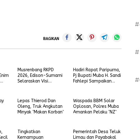
#
BAGIKAN
#
Musrenbang RKPD
Hadiri Rapat Paripurna,
Enim
2026, Edison-Sumarni
Pj Bupati Muba H. Sandi
#
Selaraskan Visi
Fahlepi Sampaikan
r
Membara dengan
Penjelasan 3 Raperda
Program Asta Cita
Inisiatif Pemkab Muba
ay
Lepas Thierod Dan
Waspada BBM Solar
Oleng, Truk Angkutan
Oplosan, Polres Muba
Minyak ‘Makan Korban’
Amankan Pelaku ‘NZ’
m,
Tingkatkan
Pemerintah Desa Teluk
ecil
Kemampuan
Limau dan Payabakal