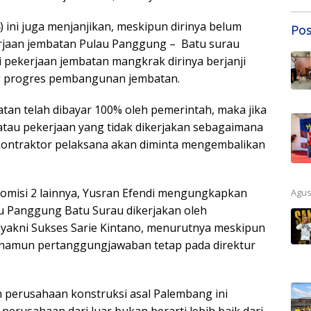
4) ini juga menjanjikan, meskipun dirinya belum
Pos
rjaan jembatan Pulau Panggung – Batu surau
 pekerjaan jembatan mangkrak dirinya berjanji
ng progres pembangunan jembatan.
an telah dibayar 100% oleh pemerintah, maka jika
tau pekerjaan yang tidak dikerjakan sebagaimana
kontraktor pelaksana akan diminta mengembalikan
omisi 2 lainnya, Yusran Efendi mengungkapkan
Agus
u Panggung Batu Surau dikerjakan oleh
yakni Sukses Sarie Kintano, menurutnya meskipun
 namun pertanggungjawaban tetap pada direktur
h perusahaan konstruksi asal Palembang ini
erusahaan dari luar bukan berarti lebih baik dari