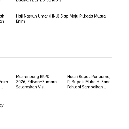
n
Bagikan BLT DD tahap 1
rah
Haji Nasrun Umar (HNU) Siap Maju Pilkada Muara
ah
Enim
Musrenbang RKPD
Hadiri Rapat Paripurna,
Enim
2026, Edison-Sumarni
Pj Bupati Muba H. Sandi
Selaraskan Visi
Fahlepi Sampaikan
r
Membara dengan
Penjelasan 3 Raperda
Program Asta Cita
Inisiatif Pemkab Muba
ay