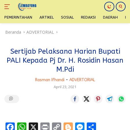
PEMERINTAHAN
ARTIKEL
SOSIAL
REDAKSI
DAERAH
H
Langsung
Beranda
ADVERTORIAL
ke
konten
Sertijab Pelaksana Harian Bupati
PALI Kepada Pj Dr. H. Rosidin Hasan
M.Pdi
Rasman Ifhandi
-
ADVERTORIAL
April 23, 2021
F
W
X
Pr
C
Bl
M
S