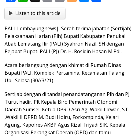
ac
h
in
o
o
e
h
Listen to this article
e
at
t
p
g
ss
ar
b
s
y
g
e
e
PALI. Lembayungnews|. Serah terima jabatan (Sertijab)
o
A
Li
er
n
Pelaksanaan Harian (Plh) Bupati Kabupaten Penukal
o
p
n
g
Abab Lematang Ilir (PALI) Syahron Nazil, SH dengan
Pejabat Bupati PALI (PJ) Dr. H. Rosidin Hasan M.PdI.
k
p
k
er
Acara berlangsung dengan khimat di Rumah Dinas
Bupati PALI, Komplek Pertamina, Kecamatan Talang
Ubi, Selasa (30//3/21).
Sertijab dengan di tandai penandatanganan Plh dan PJ.
Turut hadir, Plt Kepala Biro Pemerintah Otonomi
Daerah Sumsel, Ketua DPRD Asri Ag, Wakil I Irwan, ST
,Wakil II DPRD M. Budi Hoiru, Forkompinda, Kejari
Agung, Kapolres AKBP Agus Rizal Triyadi SIK, Kepala
Organisasi Perangkat Daerah (OPD) dan tamu