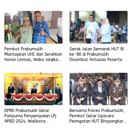
Kompetensi Guru.
Pemkot Prabumulih
Gerak Jalan Semarak HUT RI
Mantapkan UHC dan Serahkan
ke-80 di Prabumulih
Honor Linmas, Wako Janjikan
Disambut Antusias Peserta
Umroh serta Jaminan Sosial
DPRD Prabumulih Gelar
Bersama Polres Prabumulih,
Paripurna Penyampaian LPj
Pemkot Gelar Upacara
APBD 2024, Walikota
Peringatan HUT Bhayangkara
Sampaikan Evaluasi Capaian
ke-79