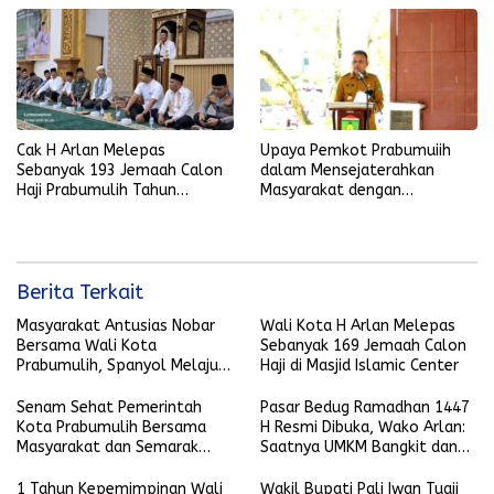
Cak H Arlan Melepas
Upaya Pemkot Prabumuiih
Sebanyak 193 Jemaah Calon
dalam Mensejaterahkan
Haji Prabumulih Tahun
Masyarakat dengan
1446H/2025M di Masjid Jami
Pembukaan Lahan
Islamic Center Jalan Lingkar
Perkebunan dan Bantuan
Timur
Bibit Gratis
Berita Terkait
Masyarakat Antusias Nobar
Wali Kota H Arlan Melepas
Bersama Wali Kota
Sebanyak 169 Jemaah Calon
Prabumulih, Spanyol Melaju
Haji di Masjid Islamic Center
ke Final Piala Dunia 2026
Senam Sehat Pemerintah
Pasar Bedug Ramadhan 1447
Kota Prabumulih Bersama
H Resmi Dibuka, Wako Arlan:
Masyarakat dan Semarak
Saatnya UMKM Bangkit dan
Bola Gembira Sambut Piala
Ekonomi Rakyat Menguat
Dunia 2026
1 Tahun Kepemimpinan Wali
Wakil Bupati Pali Iwan Tuaji