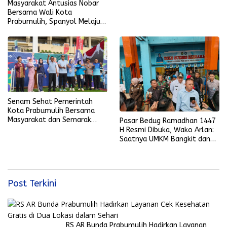
Masyarakat Antusias Nobar
Bersama Wali Kota
Prabumulih, Spanyol Melaju
ke Final Piala Dunia 2026
Senam Sehat Pemerintah
Kota Prabumulih Bersama
Masyarakat dan Semarak
Pasar Bedug Ramadhan 1447
Bola Gembira Sambut Piala
H Resmi Dibuka, Wako Arlan:
Dunia 2026
Saatnya UMKM Bangkit dan
Ekonomi Rakyat Menguat
Post Terkini
RS AR Bunda Prabumulih Hadirkan Layanan