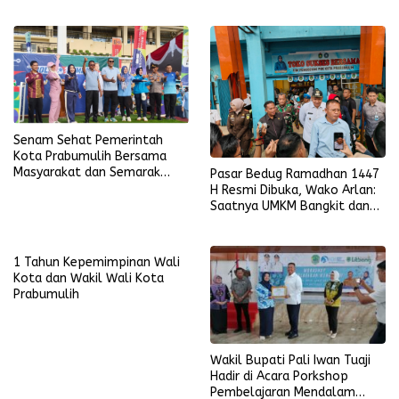
ke Final Piala Dunia 2026
Senam Sehat Pemerintah
Kota Prabumulih Bersama
Masyarakat dan Semarak
Pasar Bedug Ramadhan 1447
Bola Gembira Sambut Piala
H Resmi Dibuka, Wako Arlan:
Dunia 2026
Saatnya UMKM Bangkit dan
Ekonomi Rakyat Menguat
1 Tahun Kepemimpinan Wali
Kota dan Wakil Wali Kota
Prabumulih
Wakil Bupati Pali Iwan Tuaji
Hadir di Acara Porkshop
Pembelajaran Mendalam