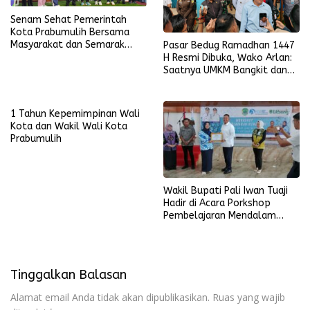
Senam Sehat Pemerintah
Kota Prabumulih Bersama
Masyarakat dan Semarak
Pasar Bedug Ramadhan 1447
Bola Gembira Sambut Piala
H Resmi Dibuka, Wako Arlan:
Dunia 2026
Saatnya UMKM Bangkit dan
Ekonomi Rakyat Menguat
1 Tahun Kepemimpinan Wali
Kota dan Wakil Wali Kota
Prabumulih
Wakil Bupati Pali Iwan Tuaji
Hadir di Acara Porkshop
Pembelajaran Mendalam
Kompetensi Guru.
Tinggalkan Balasan
Alamat email Anda tidak akan dipublikasikan.
Ruas yang wajib