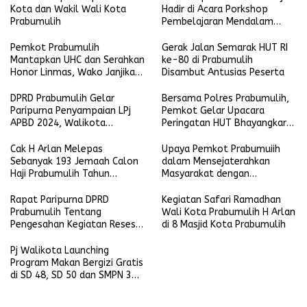
Kota dan Wakil Wali Kota
Hadir di Acara Porkshop
Prabumulih
Pembelajaran Mendalam
Kompetensi Guru.
Pemkot Prabumulih
Gerak Jalan Semarak HUT RI
Mantapkan UHC dan Serahkan
ke-80 di Prabumulih
Honor Linmas, Wako Janjikan
Disambut Antusias Peserta
Umroh serta Jaminan Sosial
DPRD Prabumulih Gelar
Bersama Polres Prabumulih,
Paripurna Penyampaian LPj
Pemkot Gelar Upacara
APBD 2024, Walikota
Peringatan HUT Bhayangkara
Sampaikan Evaluasi Capaian
ke-79
Cak H Arlan Melepas
Upaya Pemkot Prabumuiih
Sebanyak 193 Jemaah Calon
dalam Mensejaterahkan
Haji Prabumulih Tahun
Masyarakat dengan
1446H/2025M di Masjid Jami
Pembukaan Lahan
Islamic Center Jalan Lingkar
Perkebunan dan Bantuan
Rapat Paripurna DPRD
Kegiatan Safari Ramadhan
Timur
Bibit Gratis
Prabumulih Tentang
Wali Kota Prabumulih H Arlan
Pengesahan Kegiatan Reses 3
di 8 Masjid Kota Prabumulih
Dapil
Pj Walikota Launching
Program Makan Bergizi Gratis
di SD 48, SD 50 dan SMPN 3
Prabumulih