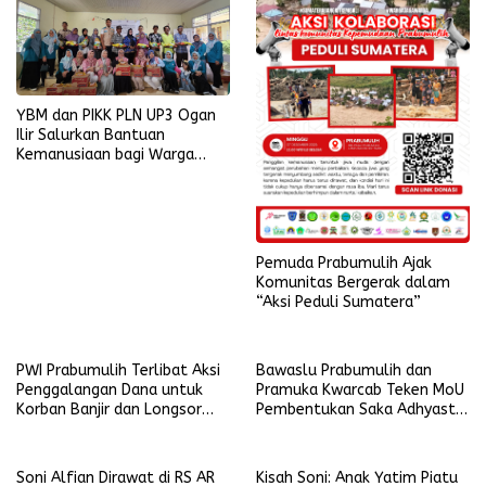
YBM dan PIKK PLN UP3 Ogan
Ilir Salurkan Bantuan
Kemanusiaan bagi Warga
Terdampak Banjir di
Prabumulih
Pemuda Prabumulih Ajak
Komunitas Bergerak dalam
“Aksi Peduli Sumatera”
PWI Prabumulih Terlibat Aksi
Bawaslu Prabumulih dan
Penggalangan Dana untuk
Pramuka Kwarcab Teken MoU
Korban Banjir dan Longsor
Pembentukan Saka Adhyasta
Sumatera
Pemilu
Soni Alfian Dirawat di RS AR
Kisah Soni: Anak Yatim Piatu