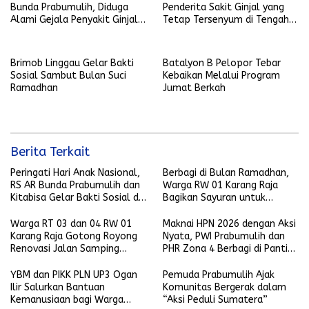
Bunda Prabumulih, Diduga
Penderita Sakit Ginjal yang
Alami Gejala Penyakit Ginjal
Tetap Tersenyum di Tengah
Sejak Kecil
Derita
Brimob Linggau Gelar Bakti
Batalyon B Pelopor Tebar
Sosial Sambut Bulan Suci
Kebaikan Melalui Program
Ramadhan
Jumat Berkah
Berita Terkait
Peringati Hari Anak Nasional,
Berbagi di Bulan Ramadhan,
RS AR Bunda Prabumulih dan
Warga RW 01 Karang Raja
Kitabisa Gelar Bakti Sosial di
Bagikan Sayuran untuk
Perumahan Perkim
Pererat Kebersamaan
Warga RT 03 dan 04 RW 01
Maknai HPN 2026 dengan Aksi
Karang Raja Gotong Royong
Nyata, PWI Prabumulih dan
Renovasi Jalan Samping
PHR Zona 4 Berbagi di Panti
Masjid Nur Ikhlas
Asuhan
YBM dan PIKK PLN UP3 Ogan
Pemuda Prabumulih Ajak
Ilir Salurkan Bantuan
Komunitas Bergerak dalam
Kemanusiaan bagi Warga
“Aksi Peduli Sumatera”