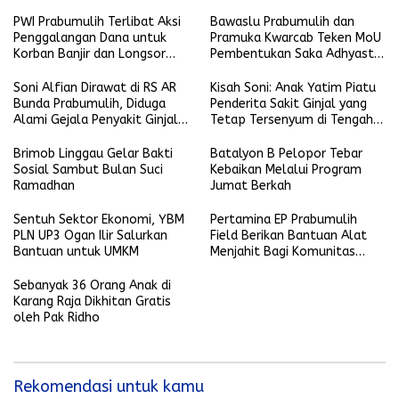
Terdampak Banjir di
Prabumulih
PWI Prabumulih Terlibat Aksi
Bawaslu Prabumulih dan
Penggalangan Dana untuk
Pramuka Kwarcab Teken MoU
Korban Banjir dan Longsor
Pembentukan Saka Adhyasta
Sumatera
Pemilu
Soni Alfian Dirawat di RS AR
Kisah Soni: Anak Yatim Piatu
Bunda Prabumulih, Diduga
Penderita Sakit Ginjal yang
Alami Gejala Penyakit Ginjal
Tetap Tersenyum di Tengah
Sejak Kecil
Derita
Brimob Linggau Gelar Bakti
Batalyon B Pelopor Tebar
Sosial Sambut Bulan Suci
Kebaikan Melalui Program
Ramadhan
Jumat Berkah
Sentuh Sektor Ekonomi, YBM
Pertamina EP Prabumulih
PLN UP3 Ogan Ilir Salurkan
Field Berikan Bantuan Alat
Bantuan untuk UMKM
Menjahit Bagi Komunitas
Disabilitas Yakitara
Sebanyak 36 Orang Anak di
Karang Raja Dikhitan Gratis
oleh Pak Ridho
Rekomendasi untuk kamu