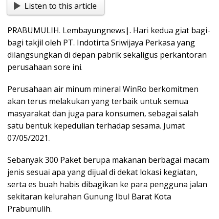
Listen to this article
e
at
t
p
g
ss
ar
b
s
y
g
e
e
PRABUMULIH. Lembayungnews|. Hari kedua giat bagi-
o
A
Li
er
n
bagi takjil oleh PT. Indotirta Sriwijaya Perkasa yang
o
p
n
g
dilangsungkan di depan pabrik sekaligus perkantoran
perusahaan sore ini.
k
p
k
er
Perusahaan air minum mineral WinRo berkomitmen
akan terus melakukan yang terbaik untuk semua
masyarakat dan juga para konsumen, sebagai salah
satu bentuk kepedulian terhadap sesama. Jumat
07/05/2021.
Sebanyak 300 Paket berupa makanan berbagai macam
jenis sesuai apa yang dijual di dekat lokasi kegiatan,
serta es buah habis dibagikan ke para pengguna jalan
sekitaran kelurahan Gunung Ibul Barat Kota
Prabumulih.