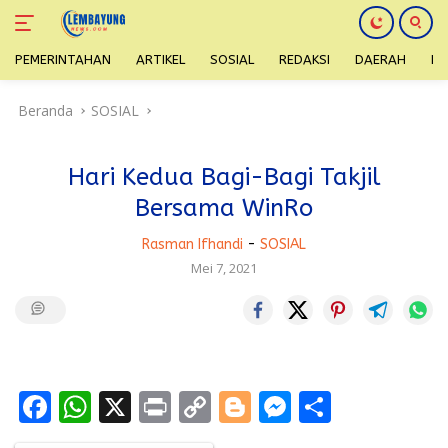
PEMERINTAHAN
ARTIKEL
SOSIAL
REDAKSI
DAERAH
H
Langsung
Beranda
SOSIAL
ke
konten
Hari Kedua Bagi-Bagi Takjil
Bersama WinRo
Rasman Ifhandi
-
SOSIAL
Mei 7, 2021
F
W
X
Pr
C
Bl
M
S
ac
h
in
o
o
e
h