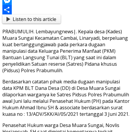
Link
Blogger
Messenger
Listen to this article
Share
PRABUMULIH. Lembayungnews|. Kepala desa (Kades)
Muara Sungai Kecamatan Cambai, Linaryadi, berpeluang
kuat bertanggungjawab pada perkara dugaan
manipulasi data Keluarga Penerima Manfaat (PKM)
Bantuan Langsung Tunai (BLT) yang saat ini dalam
penyelidikan Satuan reserse (Satres) Pidana khusus
(Pidsus) Polres Prabumulih.
Berdasarkan catatan pihak media dugaan manipulasi
data KPM BLT Dana Desa (DD) di Desa Muara Sungai
dilaporkan warganya ke Satres Pidsus Polres Prabumulih
awal Juni lalu melalui Penasehat Hukum (PH) pada Kantor
Hukum Ahmad Ibnu SH & associate berdasarkan surat
kuasa no : 13/ADV/SKK/AI/05/2021 tertanggal 3 Juni 2021.
Penasehat Hukum warga Desa Muara Sungai, Novlis
Heriansyah, SH saat dimintai komentarnya terkait