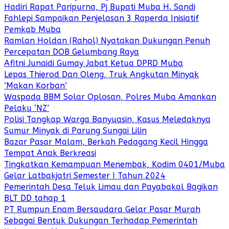
Hadiri Rapat Paripurna, Pj Bupati Muba H. Sandi
Fahlepi Sampaikan Penjelasan 3 Raperda Inisiatif
Pemkab Muba
Ramlan Holdan (Rahol) Nyatakan Dukungan Penuh
Percepatan DOB Gelumbang Raya
Afitni Junaidi Gumay Jabat Ketua DPRD Muba
Lepas Thierod Dan Oleng, Truk Angkutan Minyak
‘Makan Korban’
Waspada BBM Solar Oplosan, Polres Muba Amankan
Pelaku ‘NZ’
Polisi Tangkap Warga Banyuasin, Kasus Meledaknya
Sumur Minyak di Parung Sungai Lilin
Bazar Pasar Malam, Berkah Pedagang Kecil Hingga
Tempat Anak Berkreasi
Tingkatkan Kemampuan Menembak, Kodim 0401/Muba
Gelar Latbakjatri Semester I Tahun 2024
Pemerintah Desa Teluk Limau dan Payabakal Bagikan
BLT DD tahap 1
PT Rumpun Enam Bersaudara Gelar Pasar Murah
Sebagai Bentuk Dukungan Terhadap Pemerintah