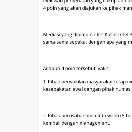
o
p
n
g
melewati perdebatan yang cukup alot a
4 poin yang akan diajukan ke pihak ma
k
p
k
e
Mediasi yang dipimpin oleh Kasat Intel
sama-sama sepakat dengan apa yang me
Adapun 4 poin tersebut, yakni:
1. Pihak perwakilan masyarakat tetap 
kesepakatan awal dengan pihak humas
2. Pihak perusahan meminta waktu 5 hari
kembali dengan management.