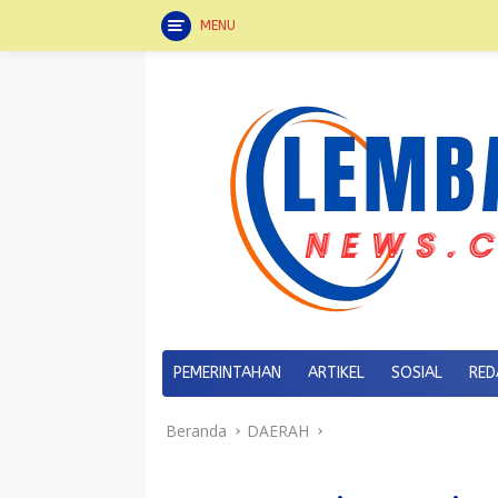
MENU
Langsung
ke
konten
PEMERINTAHAN
ARTIKEL
SOSIAL
RED
Beranda
DAERAH