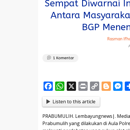
Sempat Diwarnai In
Antara Masyaraka
BGP Menem
Rasman Ifh
A
1
Komentar
F
W
X
Pr
C
Bl
ac
h
in
o
o
e
Listen to this article
e
at
t
p
g
s
b
s
y
g
e
PRABUMULIH. Lembayungnews|. Mediasi 
o
A
Li
er
n
Prabumulih yang dilakukan di Aula Pol