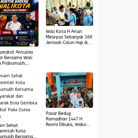
Wali Kota H Arlan
Melepas Sebanyak 169
Jemaah Calon Haji di
Masjid Islamic Center
yarakat Antusias
ar Bersama Wali
 Prabumulih,
yol Melaju ke
l Piala Dunia 2026
Pasar Bedug
Ramadhan 1447 H
Resmi Dibuka, Wako
am Sehat
Arlan: Saatnya UMKM
erintah Kota
Bangkit dan Ekonomi
bumulih Bersama