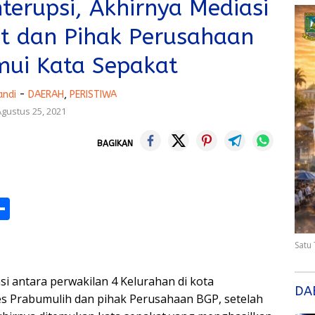
terupsi, Akhirnya Mediasi
t dan Pihak Perusahaan
ui Kata Sepakat
andi
-
DAERAH
,
PERISTIWA
gustus 25, 2021
BAGIKAN
M
S
h
s
ar
Satu
e
antara perwakilan 4 Kelurahan di kota
DA
res Prabumulih dan pihak Perusahaan BGP, setelah