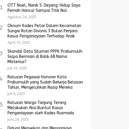
OTT Noel, Nanik S. Deyang: Hidup Saya
1
Pernah Hancur Sampai Titik Nol
Agustus 24, 2025
Oknum Kades Petar Dalam Kecamatan
2
Sungai Rotan Divonis 3 Bulan Penjara
Kasus Penganiayaan Terhadap Anak
April 10, 2025
Skandal Data Siluman PPPK Prabumulih:
3
Siapa Bermain di Balik 68 Nama
Misterius?
Juli 16, 2025
Ratusan Pegawai Honorer Kota
4
Prabumulih yang Sudah Bekerja Belasan
Tahun, Mengeluhkan Nasip Mereka
Juli 6, 2025
Ratusan Warga Tanjung Terang
5
Melakukan Aksi Buntut Kasus
Penganiayaan oleh Kades Rusmada
Juni 24, 2025
Diduga Menyekap dan Menganiaya