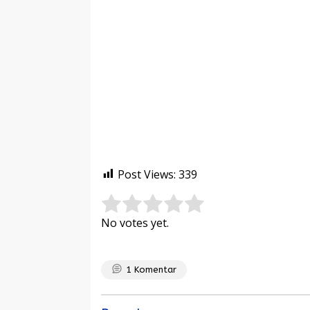
Post Views:
339
Rate this item:
Submit Rating
No votes yet.
1
Komentar