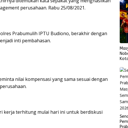
khirnya ditemukan kata sepakat yang menghasilkan
nagement perusahaan. Rabu 25/08/2021.
r
 Polres Prabumulih IPTU Budiono, berakhir dengan
njadi inti pembahasan.
Mas
Nob
Kota
Span
Fina
meminta nilai kompensasi yang sama sesuai dengan
 perusahaan.
 kerja terhitung mulai hari ini untuk berdiskusi
Sen
Pem
Pra