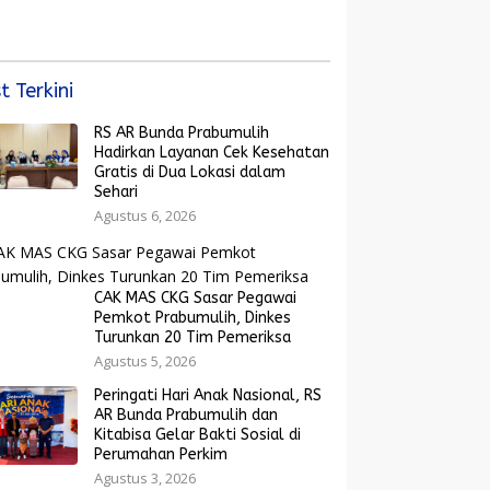
Rakyat Menguat
yarakat dan
arak Bola Gembira
ut Piala Dunia
6
t Terkini
RS AR Bunda Prabumulih
Hadirkan Layanan Cek Kesehatan
Gratis di Dua Lokasi dalam
Sehari
Agustus 6, 2026
CAK MAS CKG Sasar Pegawai
Pemkot Prabumulih, Dinkes
Turunkan 20 Tim Pemeriksa
Agustus 5, 2026
Peringati Hari Anak Nasional, RS
AR Bunda Prabumulih dan
Kitabisa Gelar Bakti Sosial di
Perumahan Perkim
Agustus 3, 2026