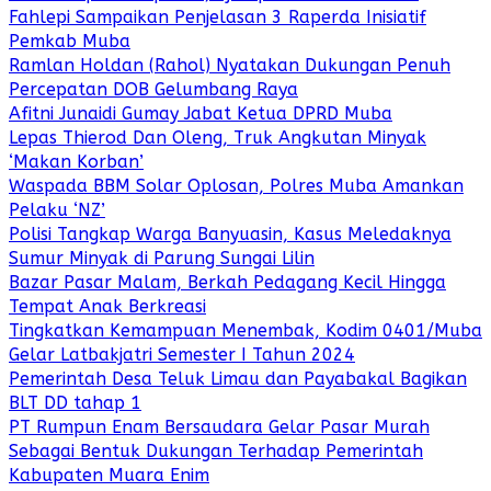
Fahlepi Sampaikan Penjelasan 3 Raperda Inisiatif
Pemkab Muba
Ramlan Holdan (Rahol) Nyatakan Dukungan Penuh
Percepatan DOB Gelumbang Raya
Afitni Junaidi Gumay Jabat Ketua DPRD Muba
Lepas Thierod Dan Oleng, Truk Angkutan Minyak
‘Makan Korban’
Waspada BBM Solar Oplosan, Polres Muba Amankan
Pelaku ‘NZ’
Polisi Tangkap Warga Banyuasin, Kasus Meledaknya
Sumur Minyak di Parung Sungai Lilin
Bazar Pasar Malam, Berkah Pedagang Kecil Hingga
Tempat Anak Berkreasi
Tingkatkan Kemampuan Menembak, Kodim 0401/Muba
Gelar Latbakjatri Semester I Tahun 2024
Pemerintah Desa Teluk Limau dan Payabakal Bagikan
BLT DD tahap 1
PT Rumpun Enam Bersaudara Gelar Pasar Murah
Sebagai Bentuk Dukungan Terhadap Pemerintah
Kabupaten Muara Enim