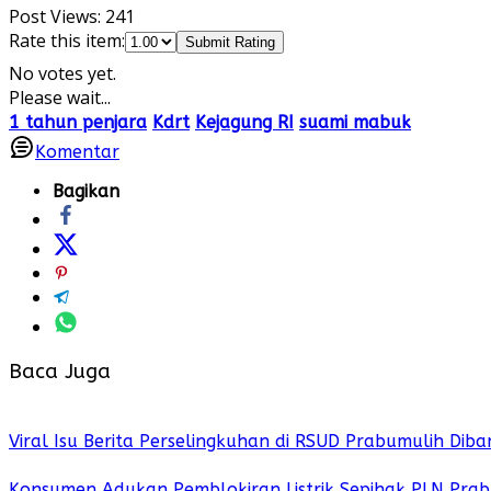
Post Views:
241
Rate this item:
Submit Rating
No votes yet.
Please wait...
1 tahun penjara
Kdrt
Kejagung RI
suami mabuk
Komentar
Bagikan
Baca Juga
Viral Isu Berita Perselingkuhan di RSUD Prabumulih Dib
Konsumen Adukan Pemblokiran Listrik Sepihak PLN Pra