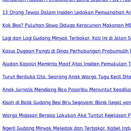
13 Orang Tewas Dalam Insiden Ledakan Pemusnahan Amun
Kok Bisa? Puluhan Siswa Diduga Keracunan Makanan MB
Lagi dan Lagi Gudang Minyak Terbakar, Kali Ini di Jalan 
Kasus Dugaan Pungli di Dinas Perhubungan Prabumulih 
Ajudan Kapolri Meminta Maaf Atas Insiden Pemukulan
Turut Berduka Cita, Seorang Anak Warga Tugu Kecil Dit
Anak Jurnalis Mendiang Rico Pasaribu Menuntut Keadil
Kisah di Balik Gudang Besi Biru Segayam: Bisnis Ilegal 
Warga Majasari Bersiap Lakukan Aksi Tuntut Kejelasan P
Ngeri! Gudang Minyak Meledak dan Terbakar, Kabel Indu