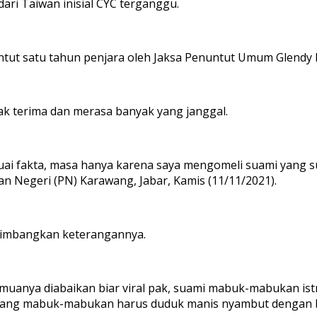
ari Taiwan inisial CYC terganggu.
untut satu tahun penjara oleh Jaksa Penuntut Umum Glendy
ak terima dan merasa banyak yang janggal.
suai fakta, masa hanya karena saya mengomeli suami yang 
lan Negeri (PN) Karawang, Jabar, Kamis (11/11/2021).
rtimbangkan keterangannya.
semuanya diabaikan biar viral pak, suami mabuk-mabukan istr
ulang mabuk-mabukan harus duduk manis nyambut dengan bai