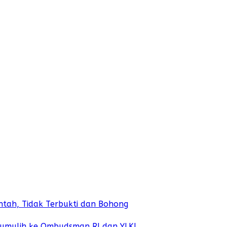
antah, Tidak Terbukti dan Bohong
bumulih ke Ombudsman RI dan YLKI