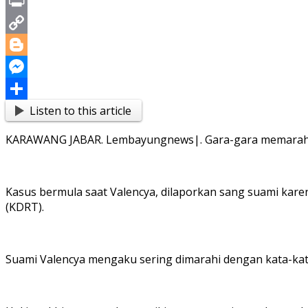
X
Print
Copy
Link
Blogger
Messenger
Listen to this article
Share
KARAWANG JABAR. Lembayungnews|. Gara-gara memarahi s
Kasus bermula saat Valencya, dilaporkan sang suami k
(KDRT).
Suami Valencya mengaku sering dimarahi dengan kata-kata