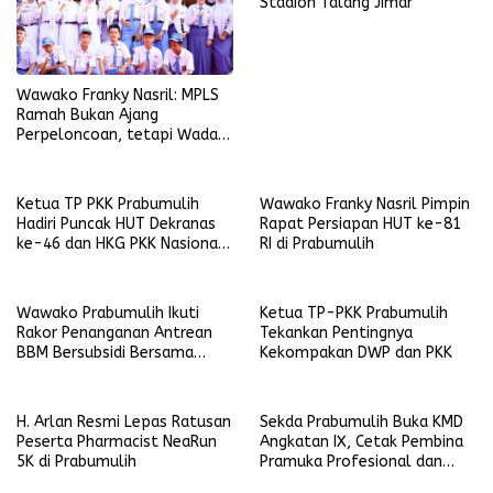
Stadion Talang Jimar
Wawako Franky Nasril: MPLS
Ramah Bukan Ajang
Perpeloncoan, tetapi Wadah
Membentuk Karakter
Ketua TP PKK Prabumulih
Wawako Franky Nasril Pimpin
Hadiri Puncak HUT Dekranas
Rapat Persiapan HUT ke-81
ke-46 dan HKG PKK Nasional
RI di Prabumulih
di Makassar
Wawako Prabumulih Ikuti
Ketua TP-PKK Prabumulih
Rakor Penanganan Antrean
Tekankan Pentingnya
BBM Bersubsidi Bersama
Kekompakan DWP dan PKK
Gubernur Sumsel
H. Arlan Resmi Lepas Ratusan
Sekda Prabumulih Buka KMD
Peserta Pharmacist NeaRun
Angkatan IX, Cetak Pembina
5K di Prabumulih
Pramuka Profesional dan
Berkarakter