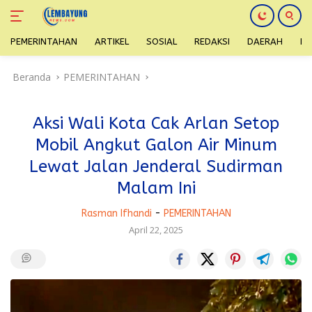
PEMERINTAHAN
ARTIKEL
SOSIAL
REDAKSI
DAERAH
H
Langsung
Beranda
PEMERINTAHAN
ke
konten
Aksi Wali Kota Cak Arlan Setop
Mobil Angkut Galon Air Minum
Lewat Jalan Jenderal Sudirman
Malam Ini
Rasman Ifhandi
-
PEMERINTAHAN
April 22, 2025