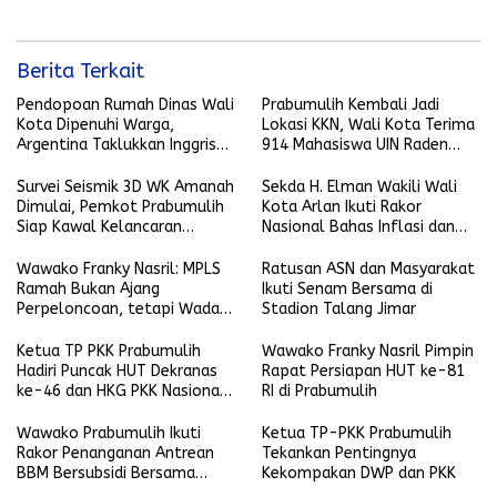
Berita Terkait
Pendopoan Rumah Dinas Wali
Prabumulih Kembali Jadi
Kota Dipenuhi Warga,
Lokasi KKN, Wali Kota Terima
Argentina Taklukkan Inggris
914 Mahasiswa UIN Raden
2-1
Fatah
Survei Seismik 3D WK Amanah
Sekda H. Elman Wakili Wali
Dimulai, Pemkot Prabumulih
Kota Arlan Ikuti Rakor
Siap Kawal Kelancaran
Nasional Bahas Inflasi dan
Pelaksanaan
Data Pembangunan
Wawako Franky Nasril: MPLS
Ratusan ASN dan Masyarakat
Ramah Bukan Ajang
Ikuti Senam Bersama di
Perpeloncoan, tetapi Wadah
Stadion Talang Jimar
Membentuk Karakter
Ketua TP PKK Prabumulih
Wawako Franky Nasril Pimpin
Hadiri Puncak HUT Dekranas
Rapat Persiapan HUT ke-81
ke-46 dan HKG PKK Nasional
RI di Prabumulih
di Makassar
Wawako Prabumulih Ikuti
Ketua TP-PKK Prabumulih
Rakor Penanganan Antrean
Tekankan Pentingnya
BBM Bersubsidi Bersama
Kekompakan DWP dan PKK
Gubernur Sumsel