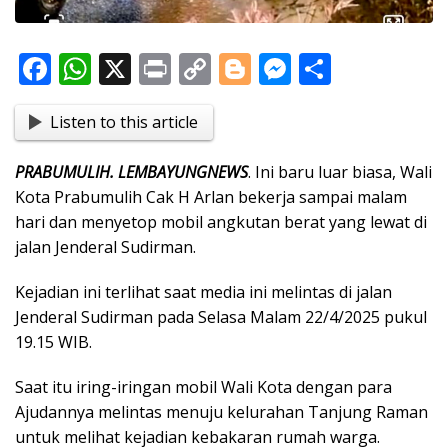
F
W
X
Pr
C
Bl
M
S
ac
h
in
o
o
e
h
Listen to this article
e
at
t
p
g
ss
ar
b
s
y
g
e
e
PRABUMULIH. LEMBAYUNGNEWS
. Ini baru luar biasa, Wali
o
A
Li
er
n
Kota Prabumulih Cak H Arlan bekerja sampai malam
o
p
n
g
hari dan menyetop mobil angkutan berat yang lewat di
jalan Jenderal Sudirman.
k
p
k
er
Kejadian ini terlihat saat media ini melintas di jalan
Jenderal Sudirman pada Selasa Malam 22/4/2025 pukul
19.15 WIB.
Saat itu iring-iringan mobil Wali Kota dengan para
Ajudannya melintas menuju kelurahan Tanjung Raman
untuk melihat kejadian kebakaran rumah warga.