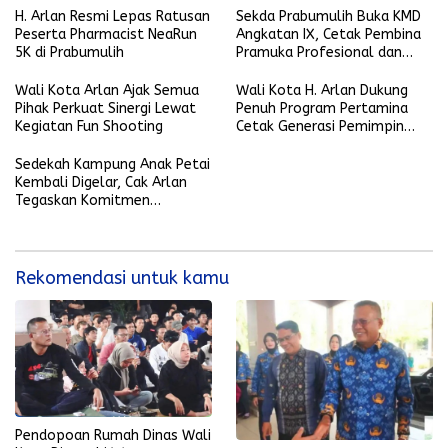
H. Arlan Resmi Lepas Ratusan
Sekda Prabumulih Buka KMD
Peserta Pharmacist NeaRun
Angkatan IX, Cetak Pembina
5K di Prabumulih
Pramuka Profesional dan
Berkarakter
Wali Kota Arlan Ajak Semua
Wali Kota H. Arlan Dukung
Pihak Perkuat Sinergi Lewat
Penuh Program Pertamina
Kegiatan Fun Shooting
Cetak Generasi Pemimpin
Lokal
Sedekah Kampung Anak Petai
Kembali Digelar, Cak Arlan
Tegaskan Komitmen
Lestarikan Budaya Daerah
Rekomendasi untuk kamu
Pendopoan Rumah Dinas Wali