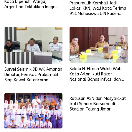
Kota Dipenuhi Warga,
Prabumulih Kembali Jadi
Argentina Taklukkan Inggris
Lokasi KKN, Wali Kota Terima
2-1
914 Mahasiswa UIN Raden
Fatah
Sekda H. Elman Wakili Wali
Survei Seismik 3D WK Amanah
Kota Arlan Ikuti Rakor
Dimulai, Pemkot Prabumulih
Nasional Bahas Inflasi dan
Siap Kawal Kelancaran
Data Pembangunan
Pelaksanaan
Ratusan ASN dan Masyarakat
Ikuti Senam Bersama di
Stadion Talang Jimar