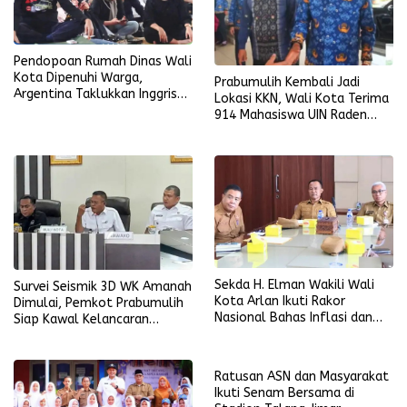
Pendopoan Rumah Dinas Wali
Kota Dipenuhi Warga,
Prabumulih Kembali Jadi
Argentina Taklukkan Inggris
Lokasi KKN, Wali Kota Terima
2-1
914 Mahasiswa UIN Raden
Fatah
Sekda H. Elman Wakili Wali
Survei Seismik 3D WK Amanah
Kota Arlan Ikuti Rakor
Dimulai, Pemkot Prabumulih
Nasional Bahas Inflasi dan
Siap Kawal Kelancaran
Data Pembangunan
Pelaksanaan
Ratusan ASN dan Masyarakat
Ikuti Senam Bersama di