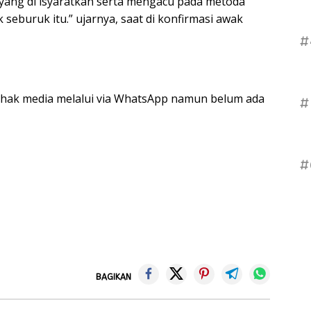
yang di isyaratkan serta mengacu pada metoda
 seburuk itu.” ujarnya, saat di konfirmasi awak
#
pihak media melalui via WhatsApp namun belum ada
#
#
BAGIKAN