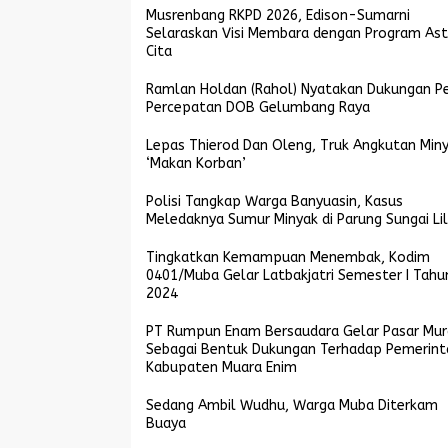
Musrenbang RKPD 2026, Edison-Sumarni
Selaraskan Visi Membara dengan Program As
Cita
Ramlan Holdan (Rahol) Nyatakan Dukungan P
Percepatan DOB Gelumbang Raya
Lepas Thierod Dan Oleng, Truk Angkutan Min
‘Makan Korban’
Polisi Tangkap Warga Banyuasin, Kasus
Meledaknya Sumur Minyak di Parung Sungai Lil
Tingkatkan Kemampuan Menembak, Kodim
0401/Muba Gelar Latbakjatri Semester I Tahu
2024
PT Rumpun Enam Bersaudara Gelar Pasar Mu
Sebagai Bentuk Dukungan Terhadap Pemerint
Kabupaten Muara Enim
Sedang Ambil Wudhu, Warga Muba Diterkam
Buaya