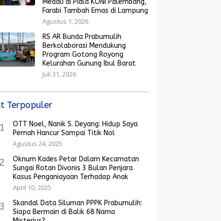
Medali di Piala KONI Palembang,
Farabi Tambah Emas di Lampung
Agustus 1, 2026
RS AR Bunda Prabumulih
Berkolaborasi Mendukung
Program Gotong Royong
Kelurahan Gunung Ibul Barat
Juli 31, 2026
t Terpopuler
OTT Noel, Nanik S. Deyang: Hidup Saya
1
Pernah Hancur Sampai Titik Nol
Agustus 24, 2025
Oknum Kades Petar Dalam Kecamatan
2
Sungai Rotan Divonis 3 Bulan Penjara
Kasus Penganiayaan Terhadap Anak
April 10, 2025
Skandal Data Siluman PPPK Prabumulih:
3
Siapa Bermain di Balik 68 Nama
Misterius?