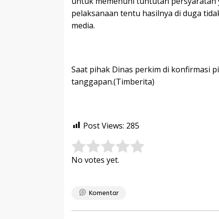
untuk memenuhi tuntutan persyaratan 
pelaksanaan tentu hasilnya di duga tidak
media.
Saat pihak Dinas perkim di konfirmasi 
tanggapan.(Timberita)
Post Views:
285
Rate this item:
Submit Rating
No votes yet.
Komentar