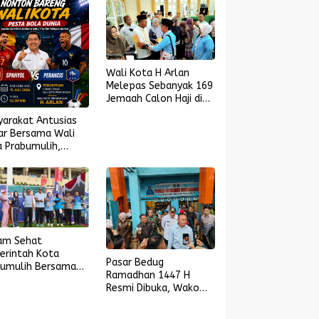
Wali Kota H Arlan
Melepas Sebanyak 169
Jemaah Calon Haji di
Masjid Islamic Center
yarakat Antusias
ar Bersama Wali
 Prabumulih,
yol Melaju ke
l Piala Dunia 2026
am Sehat
erintah Kota
Pasar Bedug
bumulih Bersama
Ramadhan 1447 H
yarakat dan
Resmi Dibuka, Wako
arak Bola Gembira
Arlan: Saatnya UMKM
ut Piala Dunia
Bangkit dan Ekonomi
6