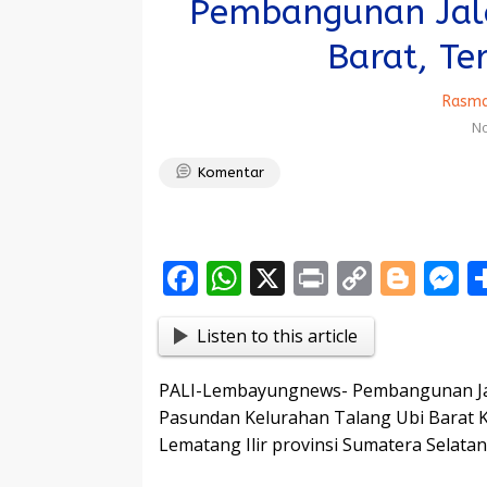
Pembangunan Jala
Barat, Te
Rasma
No
Komentar
F
W
X
Pr
C
Bl
ac
h
in
o
o
e
Listen to this article
e
at
t
p
g
s
b
s
y
g
e
PALI-Lembayungnews- Pembangunan Jal
o
A
Li
er
n
Pasundan Kelurahan Talang Ubi Barat 
o
p
n
g
Lematang Ilir provinsi Sumatera Selatan 
k
p
k
e