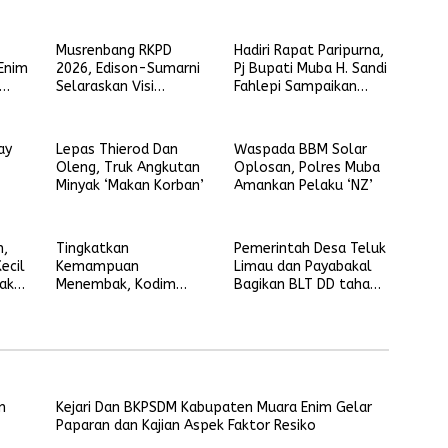
Musrenbang RKPD
Hadiri Rapat Paripurna,
Enim
2026, Edison-Sumarni
Pj Bupati Muba H. Sandi
Selaraskan Visi
Fahlepi Sampaikan
r
Membara dengan
Penjelasan 3 Raperda
Program Asta Cita
Inisiatif Pemkab Muba
ay
Lepas Thierod Dan
Waspada BBM Solar
Oleng, Truk Angkutan
Oplosan, Polres Muba
Minyak ‘Makan Korban’
Amankan Pelaku ‘NZ’
m,
Tingkatkan
Pemerintah Desa Teluk
ecil
Kemampuan
Limau dan Payabakal
ak
Menembak, Kodim
Bagikan BLT DD tahap
0401/Muba Gelar
1
Latbakjatri Semester I
Tahun 2024
n
Kejari Dan BKPSDM Kabupaten Muara Enim Gelar
Paparan dan Kajian Aspek Faktor Resiko