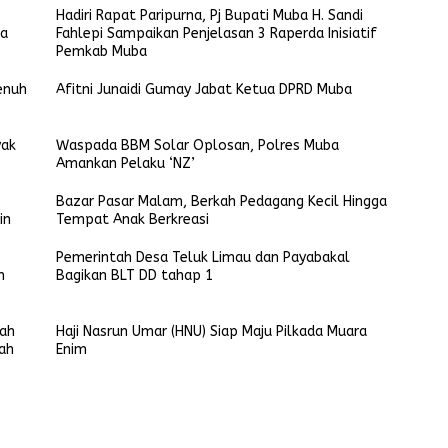
Hadiri Rapat Paripurna, Pj Bupati Muba H. Sandi
ta
Fahlepi Sampaikan Penjelasan 3 Raperda Inisiatif
Pemkab Muba
enuh
Afitni Junaidi Gumay Jabat Ketua DPRD Muba
yak
Waspada BBM Solar Oplosan, Polres Muba
Amankan Pelaku ‘NZ’
Bazar Pasar Malam, Berkah Pedagang Kecil Hingga
in
Tempat Anak Berkreasi
Pemerintah Desa Teluk Limau dan Payabakal
n
Bagikan BLT DD tahap 1
rah
Haji Nasrun Umar (HNU) Siap Maju Pilkada Muara
ah
Enim