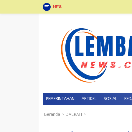
MENU
Langsung
ke
konten
PEMERINTAHAN
ARTIKEL
SOSIAL
RED
Beranda
DAERAH