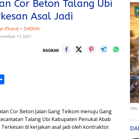
n Cor Beton Talang Ubi
rkesan Asal Jadi
n Ifhandi
-
DAERAH
vember 17, 2021
BAGIKAN
M
S
h
s
ar
e
Satu
an Cor Beton Jalan Gang Telkom menuju Gang
Kecamatan Talang Ubi Kabupaten Penukal Abab
Terkesan di kerjakan asal jadi oleh kontraktor.
DA
r