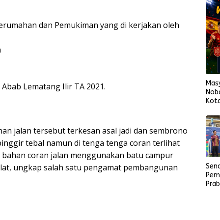
erumahan dan Pemukiman yang di kerjakan oleh
h
Mas
bab Lematang Ilir TA 2021.
Nob
Kota
Span
Fina
 jalan tersebut terkesan asal jadi dan sembrono
pinggir tebal namun di tenga tenga coran terlihat
ntuk bahan coran jalan menggunakan batu campur
bulat, ungkap salah satu pengamat pembangunan
Sen
Pem
Pra
Mas
Sem
Samb
202