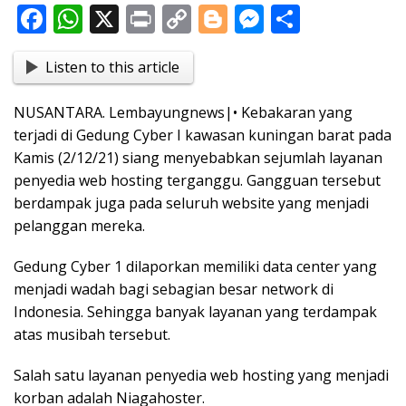
F
W
X
Pr
C
Bl
M
S
ac
h
in
o
o
e
h
Listen to this article
e
at
t
p
g
ss
ar
b
s
y
g
e
e
NUSANTARA. Lembayungnews|• Kebakaran yang
o
A
Li
er
n
terjadi di Gedung Cyber I kawasan kuningan barat pada
o
p
n
g
Kamis (2/12/21) siang menyebabkan sejumlah layanan
penyedia web hosting terganggu. Gangguan tersebut
k
p
k
er
berdampak juga pada seluruh website yang menjadi
pelanggan mereka.
Gedung Cyber 1 dilaporkan memiliki data center yang
menjadi wadah bagi sebagian besar network di
Indonesia. Sehingga banyak layanan yang terdampak
atas musibah tersebut.
Salah satu layanan penyedia web hosting yang menjadi
korban adalah Niagahoster.