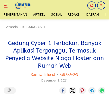
PEMERINTAHAN
ARTIKEL
SOSIAL
REDAKSI
DAERAH
H
Langsung
Beranda
KEBAKARAN
ke
konten
Gedung Cyber 1 Terbakar, Banyak
Aplikasi Terganggu, Termasuk
Penyedia Website Niaga Hoster dan
Rumah Web
Rasman Ifhandi
-
KEBAKARAN
Desember 3, 2021