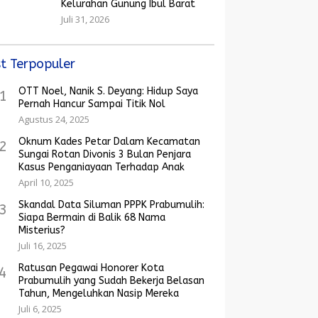
Kelurahan Gunung Ibul Barat
Juli 31, 2026
t Terpopuler
OTT Noel, Nanik S. Deyang: Hidup Saya
1
Pernah Hancur Sampai Titik Nol
Agustus 24, 2025
Oknum Kades Petar Dalam Kecamatan
2
Sungai Rotan Divonis 3 Bulan Penjara
Kasus Penganiayaan Terhadap Anak
April 10, 2025
Skandal Data Siluman PPPK Prabumulih:
3
Siapa Bermain di Balik 68 Nama
Misterius?
Juli 16, 2025
Ratusan Pegawai Honorer Kota
4
Prabumulih yang Sudah Bekerja Belasan
Tahun, Mengeluhkan Nasip Mereka
Juli 6, 2025