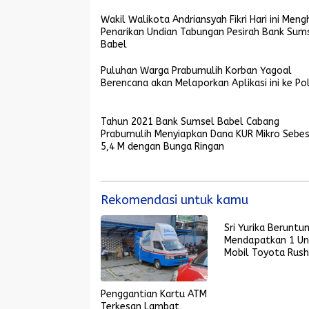
Wakil Walikota Andriansyah Fikri Hari ini Mengh
Penarikan Undian Tabungan Pesirah Bank Sum
Babel
Puluhan Warga Prabumulih Korban Yagoal
Berencana akan Melaporkan Aplikasi ini ke Pol
Tahun 2021 Bank Sumsel Babel Cabang
Prabumulih Menyiapkan Dana KUR Mikro Sebes
5,4 M dengan Bunga Ringan
Rekomendasi untuk kamu
Sri Yurika Beruntu
Mendapatkan 1 Un
Mobil Toyota Rush
Dalam Penarikan
Undian Tabungan
Pesirah Bank Sums
Penggantian Kartu ATM
Babel
Terkesan Lambat,