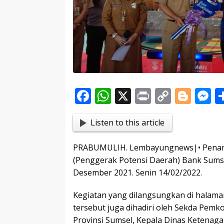
F
W
X
Pr
C
Bl
ac
h
in
o
o
e
Listen to this article
e
at
t
p
g
s
b
s
y
g
e
PRABUMULIH. Lembayungnews|• Penarik
o
A
Li
er
n
(Penggerak Potensi Daerah) Bank Sumse
o
p
n
g
Desember 2021. Senin 14/02/2022.
k
p
k
e
Kegiatan yang dilangsungkan di halam
tersebut juga dihadiri oleh Sekda Pemk
Provinsi Sumsel, Kepala Dinas Ketenag