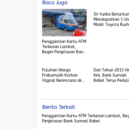
Baca Juga
Sri Yurika Beruntu
Mendapatkan 1 Un
Mobil Toyota Rush
Dalam Penarikan
Undian Tabungan
Pesirah Bank Sums
Penggantian Kartu ATM
Babel
Terkesan Lambat,
Begini Penjelasan Bank
Sumsel Babel
Puluhan Warga
Dari Tahun 2013 H
Prabumulih Korban
Kini, Bank Sumsel
Yagoal Berencana akan
Babel Terus Peduli
Melaporkan Aplikasi ini
Terhadap Masyara
ke Polisi
Terutama Pegiat
Berita Terkait
Penggantian Kartu ATM Terkesan Lambat, Beg
Penjelasan Bank Sumsel Babel