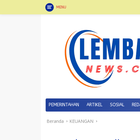
MENU
Langsung
ke
konten
PEMERINTAHAN
ARTIKEL
SOSIAL
RED
Beranda
KEUANGAN