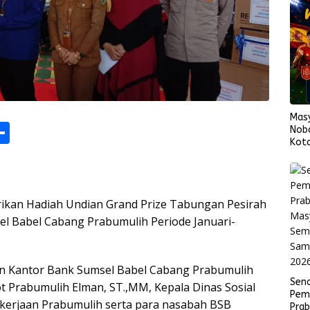
Mas
M
S
Nob
Kota
h
Span
Fina
s
ar
e
an Hadiah Undian Grand Prize Tabungan Pesirah
l Babel Cabang Prabumulih Periode Januari-
r
an Kantor Bank Sumsel Babel Cabang Prabumulih
Sen
ot Prabumulih Elman, ST.,MM, Kepala Dinas Sosial
Pem
akerjaan Prabumulih serta para nasabah BSB
Pra