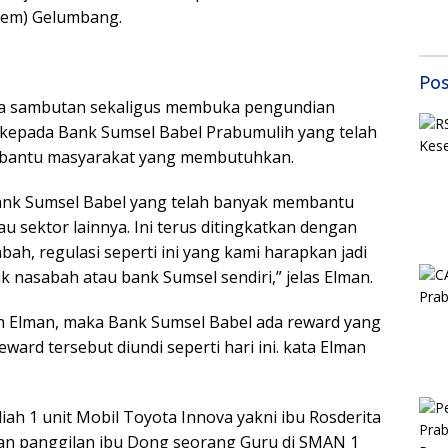
Mas
pem) Gelumbang.
Sem
Samb
202
Pos
a sambutan sekaligus membuka pengundian
i kepada Bank Sumsel Babel Prabumulih yang telah
mbantu masyarakat yang membutuhkan.
ank Sumsel Babel yang telah banyak membantu
u sektor lainnya. Ini terus ditingkatkan dengan
h, regulasi seperti ini yang kami harapkan jadi
nasabah atau bank Sumsel sendiri,” jelas Elman.
 Elman, maka Bank Sumsel Babel ada reward yang
ard tersebut diundi seperti hari ini. kata Elman
h 1 unit Mobil Toyota Innova yakni ibu Rosderita
an panggilan ibu Dong seorang Guru di SMAN 1