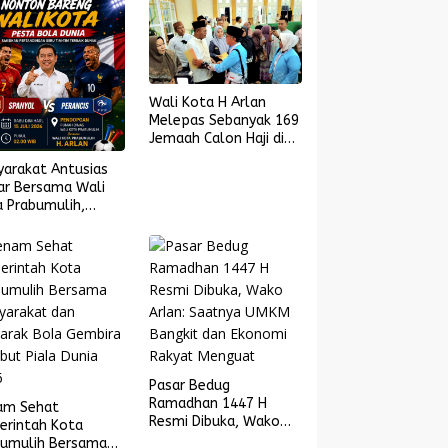
Wali Kota H Arlan
Melepas Sebanyak 169
Jemaah Calon Haji di
Masjid Islamic Center
yarakat Antusias
ar Bersama Wali
 Prabumulih,
yol Melaju ke
l Piala Dunia 2026
Pasar Bedug
Ramadhan 1447 H
am Sehat
Resmi Dibuka, Wako
erintah Kota
Arlan: Saatnya UMKM
bumulih Bersama