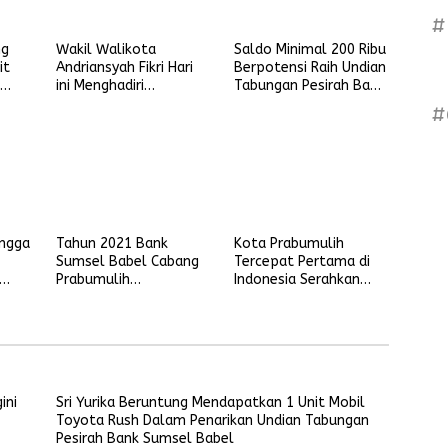
#
ng
Wakil Walikota
Saldo Minimal 200 Ribu
it
Andriansyah Fikri Hari
Berpotensi Raih Undian
ini Menghadiri
Tabungan Pesirah Bank
Penarikan Undian
Sumsel Babel
#
Tabungan Pesirah Bank
el
Sumsel Babel
ingga
Tahun 2021 Bank
Kota Prabumulih
Sumsel Babel Cabang
Tercepat Pertama di
Prabumulih
Indonesia Serahkan
kat,
Menyiapkan Dana KUR
Laporan Keuangan ke
 UMKM
Mikro Sebesar 5,4 M
BPK
dengan Bunga Ringan
ini
Sri Yurika Beruntung Mendapatkan 1 Unit Mobil
Toyota Rush Dalam Penarikan Undian Tabungan
Pesirah Bank Sumsel Babel