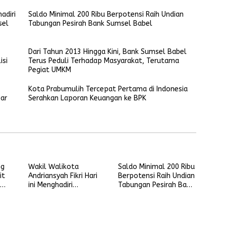
adiri
Saldo Minimal 200 Ribu Berpotensi Raih Undian
sel
Tabungan Pesirah Bank Sumsel Babel
Dari Tahun 2013 Hingga Kini, Bank Sumsel Babel
isi
Terus Peduli Terhadap Masyarakat, Terutama
Pegiat UMKM
Kota Prabumulih Tercepat Pertama di Indonesia
ar
Serahkan Laporan Keuangan ke BPK
ng
Wakil Walikota
Saldo Minimal 200 Ribu
it
Andriansyah Fikri Hari
Berpotensi Raih Undian
ini Menghadiri
Tabungan Pesirah Bank
Penarikan Undian
Sumsel Babel
Tabungan Pesirah Bank
el
Sumsel Babel