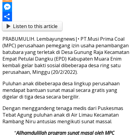
Link
Blogger
Messenger
Listen to this article
Share
PRABUMULIH. Lembayungnews|• PT.Musi Prima Coal
(MPC) perusahaan pemegang izin usaha penambangan
batubara yang terletak di Desa Gunung Raja Kecamatan
Empat Petulai Dangku (EPD) Kabupaten Muara Enim
kembali gelar bakti sosial dibeberapa desa ring satu
perusahaan, Minggu (20/2/2022).
Puluhan anak dibeberapa desa lingkup perusahaan
mendapat bantuan sunat masal secara gratis yang
digelar di tiga desa secara bergilir.
Dengan menggandeng tenaga medis dari Puskesmas
Tebat Agung puluhan anak di Air Limau Kecamatan
Rambang Niru antusias mengikuti sunat massal.
“
Allhamdulillah program sunat masal oleh MPC