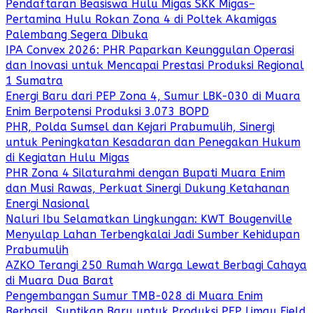
Pendaftaran Beasiswa Hulu Migas SKK Migas–
Pertamina Hulu Rokan Zona 4 di Poltek Akamigas
Palembang Segera Dibuka
IPA Convex 2026: PHR Paparkan Keunggulan Operasi
dan Inovasi untuk Mencapai Prestasi Produksi Regional
1 Sumatra
Energi Baru dari PEP Zona 4, Sumur LBK-030 di Muara
Enim Berpotensi Produksi 3.073 BOPD
PHR, Polda Sumsel dan Kejari Prabumulih, Sinergi
untuk Peningkatan Kesadaran dan Penegakan Hukum
di Kegiatan Hulu Migas
PHR Zona 4 Silaturahmi dengan Bupati Muara Enim
dan Musi Rawas, Perkuat Sinergi Dukung Ketahanan
Energi Nasional
Naluri Ibu Selamatkan Lingkungan: KWT Bougenville
Menyulap Lahan Terbengkalai Jadi Sumber Kehidupan
Prabumulih
AZKO Terangi 250 Rumah Warga Lewat Berbagi Cahaya
di Muara Dua Barat
Pengembangan Sumur TMB-028 di Muara Enim
Berhasil, Suntikan Baru untuk Produksi PEP Limau Field