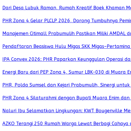
Dari Desa Lubuk Raman, Rumah Kreatif Boek Khaman Me
PHR Zona 4 Gelar PLCLP 2026, Dorong Tumbuhnya Pemi
Manajemen Citimall Prabumulih Pastikan Miliki AMDAL 
Pendaftaran Beasiswa Hulu Migas SKK Migas–Pertamina
IPA Convex 2026: PHR Paparkan Keunggulan Operasi dan
Energi Baru dari PEP Zona 4, Sumur LBK-030 di Muara E
PHR, Polda Sumsel dan Kejari Prabumulih, Sinergi unt
PHR Zona 4 Silaturahmi dengan Bupati Muara Enim dan 
Naluri Ibu Selamatkan Lingkungan: KWT Bougenville M
AZKO Terangi 250 Rumah Warga Lewat Berbagi Cahaya 