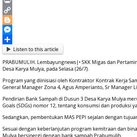
X
Print
Copy
Link
Blogger
Messenger
Listen to this article
Share
PRABUMULIH. Lembayungnews|• SKK Migas dan Pertamina E
Desa Karya Mulya, pada Selasa (26/7).
Program yang diinisiasi oleh Kontraktor Kontrak Kerja Sam
General Manager Zona 4, Agus Amperianto, Sr Manager Lim
Pendirian Bank Sampah di Dusun 3 Desa Karya Mulya m
Goals (SDGs) nomor 12, tentang konsumsi dan produksi y
Sedangkan, pembentukan MAS PEPI sejalan dengan tujuan
Sesuai dengan keberlanjutan program kemitraan dan bina
Mulya bersinergi dengan bank sampah Prabumulih.