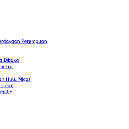
mberdayaan Perempuan
a Dibuka
umatra
an Hulu Migas
sional
umulih