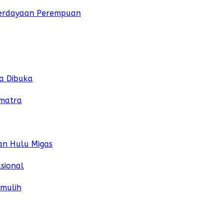
mberdayaan Perempuan
a Dibuka
umatra
an Hulu Migas
sional
umulih