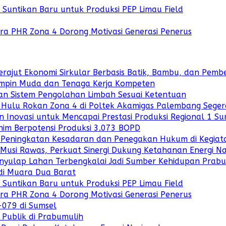
untikan Baru untuk Produksi PEP Limau Field
ara PHR Zona 4 Dorong Motivasi Generasi Penerus
rajut Ekonomi Sirkular Berbasis Batik, Bambu, dan Pe
mpin Muda dan Tenaga Kerja Kompeten
dan Sistem Pengolahan Limbah Sesuai Ketentuan
 Hulu Rokan Zona 4 di Poltek Akamigas Palembang Seger
 Inovasi untuk Mencapai Prestasi Produksi Regional 1 S
nim Berpotensi Produksi 3.073 BOPD
uk Peningkatan Kesadaran dan Penegakan Hukum di Kegiat
Musi Rawas, Perkuat Sinergi Dukung Ketahanan Energi Na
enyulap Lahan Terbengkalai Jadi Sumber Kehidupan Prab
di Muara Dua Barat
untikan Baru untuk Produksi PEP Limau Field
ara PHR Zona 4 Dorong Motivasi Generasi Penerus
-079 di Sumsel
 Publik di Prabumulih