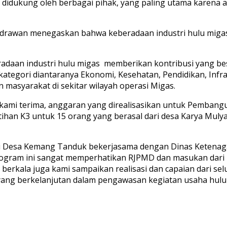
idukung oleh berbagai pihak, yang paling utama karena a
awan menegaskan bahwa keberadaan industri hulu migas m
radaan industri hulu migas memberikan kontribusi yang be
tegori diantaranya Ekonomi, Kesehatan, Pendidikan, Infr
asyarakat di sekitar wilayah operasi Migas.
ng kami terima, anggaran yang direalisasikan untuk Pemban
atihan K3 untuk 15 orang yang berasal dari desa Karya Mul
 di Desa Kemang Tanduk bekerjasama dengan Dinas Ketenaga
program ini sangat memperhatikan RJPMD dan masukan dari 
 berkala juga kami sampaikan realisasi dan capaian dari s
i yang berkelanjutan dalam pengawasan kegiatan usaha hulu