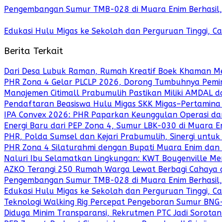
Pengembangan Sumur TMB-028 di Muara Enim Berhasil, S
Edukasi Hulu Migas ke Sekolah dan Perguruan Tinggi, C
Berita Terkait
Dari Desa Lubuk Raman, Rumah Kreatif Boek Khaman Me
PHR Zona 4 Gelar PLCLP 2026, Dorong Tumbuhnya Pemi
Manajemen Citimall Prabumulih Pastikan Miliki AMDAL 
Pendaftaran Beasiswa Hulu Migas SKK Migas–Pertamina
IPA Convex 2026: PHR Paparkan Keunggulan Operasi dan
Energi Baru dari PEP Zona 4, Sumur LBK-030 di Muara E
PHR, Polda Sumsel dan Kejari Prabumulih, Sinergi unt
PHR Zona 4 Silaturahmi dengan Bupati Muara Enim dan 
Naluri Ibu Selamatkan Lingkungan: KWT Bougenville M
AZKO Terangi 250 Rumah Warga Lewat Berbagi Cahaya 
Pengembangan Sumur TMB-028 di Muara Enim Berhasil, S
Edukasi Hulu Migas ke Sekolah dan Perguruan Tinggi, C
Teknologi Walking Rig Percepat Pengeboran Sumur BNG
Diduga Minim Transparansi, Rekrutmen PTC Jadi Sorotan