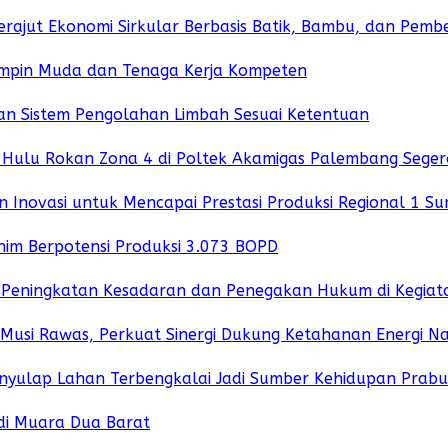
rajut Ekonomi Sirkular Berbasis Batik, Bambu, dan Pe
mpin Muda dan Tenaga Kerja Kompeten
dan Sistem Pengolahan Limbah Sesuai Ketentuan
 Hulu Rokan Zona 4 di Poltek Akamigas Palembang Seger
 Inovasi untuk Mencapai Prestasi Produksi Regional 1 S
nim Berpotensi Produksi 3.073 BOPD
uk Peningkatan Kesadaran dan Penegakan Hukum di Kegiat
Musi Rawas, Perkuat Sinergi Dukung Ketahanan Energi Na
enyulap Lahan Terbengkalai Jadi Sumber Kehidupan Prab
di Muara Dua Barat