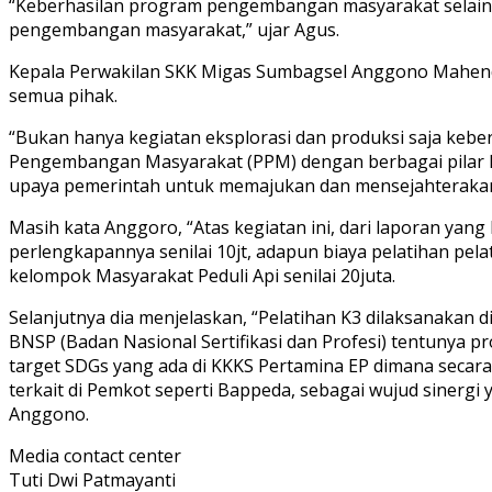
“Keberhasilan program pengembangan masyarakat selain d
pengembangan masyarakat,” ujar Agus.
Kepala Perwakilan SKK Migas Sumbagsel Anggono Mahendr
semua pihak.
“Bukan hanya kegiatan eksplorasi dan produksi saja kebe
Pengembangan Masyarakat (PPM) dengan berbagai pilar ka
upaya pemerintah untuk memajukan dan mensejahterakan m
Masih kata Anggoro, “Atas kegiatan ini, dari laporan ya
perlengkapannya senilai 10jt, adapun biaya pelatihan pel
kelompok Masyarakat Peduli Api senilai 20juta.
Selanjutnya dia menjelaskan, “Pelatihan K3 dilaksanakan
BNSP (Badan Nasional Sertifikasi dan Profesi) tentunya 
target SDGs yang ada di KKKS Pertamina EP dimana secara
terkait di Pemkot seperti Bappeda, sebagai wujud sinerg
Anggono.
Media contact center
Tuti Dwi Patmayanti