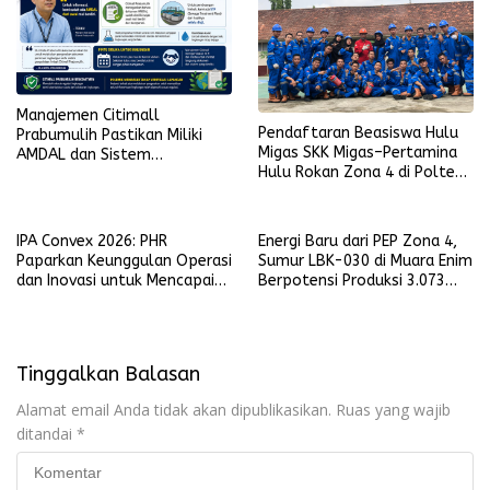
Manajemen Citimall
Pendaftaran Beasiswa Hulu
Prabumulih Pastikan Miliki
Migas SKK Migas–Pertamina
AMDAL dan Sistem
Hulu Rokan Zona 4 di Poltek
Pengolahan Limbah Sesuai
Akamigas Palembang Segera
Ketentuan
Dibuka
IPA Convex 2026: PHR
Energi Baru dari PEP Zona 4,
Paparkan Keunggulan Operasi
Sumur LBK-030 di Muara Enim
dan Inovasi untuk Mencapai
Berpotensi Produksi 3.073
Prestasi Produksi Regional 1
BOPD
Sumatra
Tinggalkan Balasan
Alamat email Anda tidak akan dipublikasikan.
Ruas yang wajib
ditandai
*