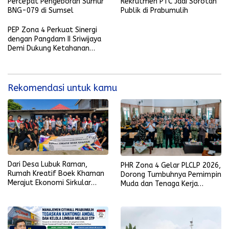
Percepat Pengeboran Sumur
Rekrutmen PTC Jadi Sorotan
BNG-079 di Sumsel
Publik di Prabumulih
PEP Zona 4 Perkuat Sinergi
dengan Pangdam II Sriwijaya
Demi Dukung Ketahanan
Energi Nasional
Rekomendasi untuk kamu
Dari Desa Lubuk Raman,
PHR Zona 4 Gelar PLCLP 2026,
Rumah Kreatif Boek Khaman
Dorong Tumbuhnya Pemimpin
Merajut Ekonomi Sirkular
Muda dan Tenaga Kerja
Berbasis Batik, Bambu, dan
Kompeten
Pemberdayaan Perempuan