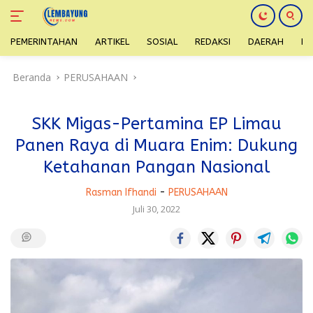
PEMERINTAHAN
ARTIKEL
SOSIAL
REDAKSI
DAERAH
H
Langsung
Beranda
PERUSAHAAN
ke
konten
SKK Migas-Pertamina EP Limau
Panen Raya di Muara Enim: Dukung
Ketahanan Pangan Nasional
Rasman Ifhandi
-
PERUSAHAAN
Juli 30, 2022