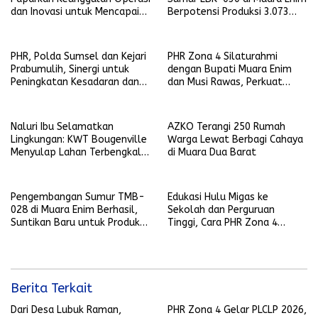
dan Inovasi untuk Mencapai
Berpotensi Produksi 3.073
Prestasi Produksi Regional 1
BOPD
Sumatra
PHR, Polda Sumsel dan Kejari
PHR Zona 4 Silaturahmi
Prabumulih, Sinergi untuk
dengan Bupati Muara Enim
Peningkatan Kesadaran dan
dan Musi Rawas, Perkuat
Penegakan Hukum di Kegiatan
Sinergi Dukung Ketahanan
Hulu Migas
Energi Nasional
Naluri Ibu Selamatkan
AZKO Terangi 250 Rumah
Lingkungan: KWT Bougenville
Warga Lewat Berbagi Cahaya
Menyulap Lahan Terbengkalai
di Muara Dua Barat
Jadi Sumber Kehidupan
Prabumulih
Pengembangan Sumur TMB-
Edukasi Hulu Migas ke
028 di Muara Enim Berhasil,
Sekolah dan Perguruan
Suntikan Baru untuk Produksi
Tinggi, Cara PHR Zona 4
PEP Limau Field
Dorong Motivasi Generasi
Penerus
Berita Terkait
Dari Desa Lubuk Raman,
PHR Zona 4 Gelar PLCLP 2026,