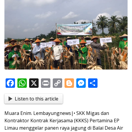
F
W
X
Pr
C
Bl
M
S
ac
h
in
o
o
e
h
Listen to this article
e
at
t
p
g
ss
ar
b
s
y
g
e
e
Muara Enim. Lembayungnews|• SKK Migas dan
o
A
Li
er
n
Kontraktor Kontrak Kerjasama (KKKS) Pertamina EP
o
p
n
g
Limau menggelar panen raya jagung di Balai Desa Air