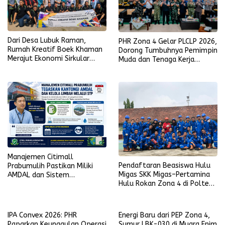
Dari Desa Lubuk Raman,
PHR Zona 4 Gelar PLCLP 2026,
Rumah Kreatif Boek Khaman
Dorong Tumbuhnya Pemimpin
Merajut Ekonomi Sirkular
Muda dan Tenaga Kerja
Berbasis Batik, Bambu, dan
Kompeten
Pemberdayaan Perempuan
Manajemen Citimall
Pendaftaran Beasiswa Hulu
Prabumulih Pastikan Miliki
Migas SKK Migas–Pertamina
AMDAL dan Sistem
Hulu Rokan Zona 4 di Poltek
Pengolahan Limbah Sesuai
Akamigas Palembang Segera
Ketentuan
Dibuka
IPA Convex 2026: PHR
Energi Baru dari PEP Zona 4,
Paparkan Keunggulan Operasi
Sumur LBK-030 di Muara Enim