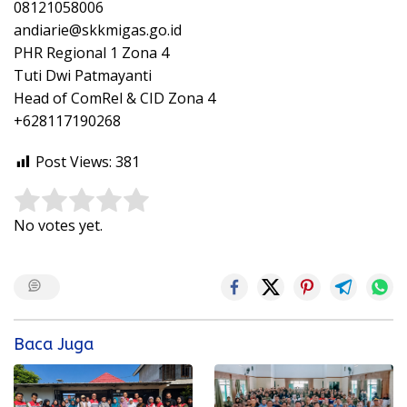
08121058006
andiarie@skkmigas.go.id
PHR Regional 1 Zona 4
Tuti Dwi Patmayanti
Head of ComRel & CID Zona 4
+628117190268
Post Views:
381
Rate this item:
Submit Rating
No votes yet.
Baca Juga