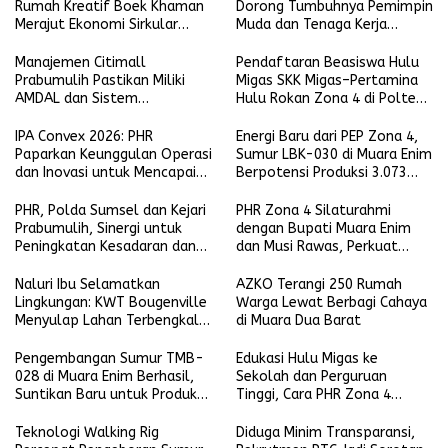
Rumah Kreatif Boek Khaman
Dorong Tumbuhnya Pemimpin
Merajut Ekonomi Sirkular
Muda dan Tenaga Kerja
Berbasis Batik, Bambu, dan
Kompeten
Pemberdayaan Perempuan
Manajemen Citimall
Pendaftaran Beasiswa Hulu
Prabumulih Pastikan Miliki
Migas SKK Migas–Pertamina
AMDAL dan Sistem
Hulu Rokan Zona 4 di Poltek
Pengolahan Limbah Sesuai
Akamigas Palembang Segera
Ketentuan
Dibuka
IPA Convex 2026: PHR
Energi Baru dari PEP Zona 4,
Paparkan Keunggulan Operasi
Sumur LBK-030 di Muara Enim
dan Inovasi untuk Mencapai
Berpotensi Produksi 3.073
Prestasi Produksi Regional 1
BOPD
Sumatra
PHR, Polda Sumsel dan Kejari
PHR Zona 4 Silaturahmi
Prabumulih, Sinergi untuk
dengan Bupati Muara Enim
Peningkatan Kesadaran dan
dan Musi Rawas, Perkuat
Penegakan Hukum di Kegiatan
Sinergi Dukung Ketahanan
Hulu Migas
Energi Nasional
Naluri Ibu Selamatkan
AZKO Terangi 250 Rumah
Lingkungan: KWT Bougenville
Warga Lewat Berbagi Cahaya
Menyulap Lahan Terbengkalai
di Muara Dua Barat
Jadi Sumber Kehidupan
Prabumulih
Pengembangan Sumur TMB-
Edukasi Hulu Migas ke
028 di Muara Enim Berhasil,
Sekolah dan Perguruan
Suntikan Baru untuk Produksi
Tinggi, Cara PHR Zona 4
PEP Limau Field
Dorong Motivasi Generasi
Penerus
Teknologi Walking Rig
Diduga Minim Transparansi,