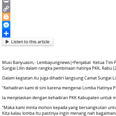
X
Print
Copy
Link
Blogger
Messenger
Listen to this article
Share
Musi Banyuasin,- Lembayungnews|•Penjabat Ketua Tim P
Sungai Lilin dalam rangka pembinaan hatinya PKK, Rabu (
Dalam kegiatan itu juga dihadiri langsung Camat Sungai L
“Kehadiran kami di sini karena mengenai Lomba Hatinya PK
Ia menjelaskan dengan kehadiran PKK Kabupaten untuk m
“Maka kami minta mohon kepada yang bersangkutan untuk 
Kita kalau lomba itu pastinya ingin menang nah bagaimana