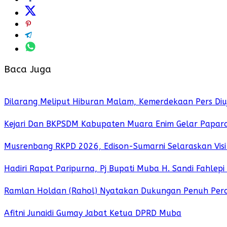
Baca Juga
Dilarang Meliput Hiburan Malam, Kemerdekaan Pers Diuj
Kejari Dan BKPSDM Kabupaten Muara Enim Gelar Paparan
Musrenbang RKPD 2026, Edison-Sumarni Selaraskan Vis
Hadiri Rapat Paripurna, Pj Bupati Muba H. Sandi Fahlep
Ramlan Holdan (Rahol) Nyatakan Dukungan Penuh Per
Afitni Junaidi Gumay Jabat Ketua DPRD Muba