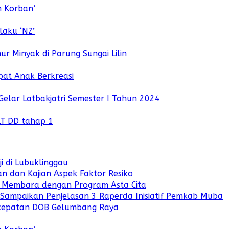
n Korban’
aku ‘NZ’
r Minyak di Parung Sungai Lilin
pat Anak Berkreasi
ar Latbakjatri Semester I Tahun 2024
LT DD tahap 1
i di Lubuklinggau
 dan Kajian Aspek Faktor Resiko
i Membara dengan Program Asta Cita
i Sampaikan Penjelasan 3 Raperda Inisiatif Pemkab Muba
cepatan DOB Gelumbang Raya