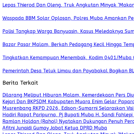
Lepas Thierod Dan Oleng, Truk Angkutan Minyak ‘Maka
Waspada BBM Solar Oplosan, Polres Muba Amankan Pel
Polisi Tangkap Warga Banyuasin, Kasus Meledaknya Sumu
Bazar Pasar Malam, Berkah Pedagang Kecil Hingga Tem
Tingkatkan Kemampuan Menembak, Kodim 0401/Muba Gel
Pemerintah Desa Teluk Limau dan Payabakal Bagikan B
Berita Terkait
Dilarang Meliput Hiburan Malam, Kemerdekaan Pers Diuj
Kejari Dan BKPSDM Kabupaten Muara Enim Gelar Paparan
Musrenbang RKPD 2026, Edison-Sumarni Selaraskan Vis
Hadiri Rapat Paripurna, Pj Bupati Muba H. Sandi Fahlep
Ramlan Holdan (Rahol) Nyatakan Dukungan Penuh Per
Afitni Junaidi Gumay Jabat Ketua DPRD Muba