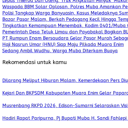
Lepas Thierod Dan Oleng, Truk Angkutan Minyak ‘Maka
Waspada BBM Solar Oplosan, Polres Muba Amankan Pel
Polisi Tangkap Warga Banyuasin, Kasus Meledaknya Sumu
Bazar Pasar Malam, Berkah Pedagang Kecil Hingga Tem
Tingkatkan Kemampuan Menembak, Kodim 0401/Muba Gel
Pemerintah Desa Teluk Limau dan Payabakal Bagikan B
PT Rumpun Enam Bersaudara Gelar Pasar Murah Sebag
Haji Nasrun Umar (HNU) Siap Maju Pilkada Muara Enim
Sedang Ambil Wudhu, Warga Muba Diterkam Buaya
Rekomendasi untuk kamu
Dilarang Meliput Hiburan Malam, Kemerdekaan Pers Diuj
Kejari Dan BKPSDM Kabupaten Muara Enim Gelar Paparan
Musrenbang RKPD 2026, Edison-Sumarni Selaraskan Vis
Hadiri Rapat Paripurna, Pj Bupati Muba H. Sandi Fahlep