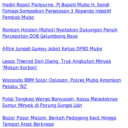
Hadiri Rapat Paripurna, Pj Bupati Muba H. Sandi
Fahlepi Sampaikan Penjelasan 3 Raperda Inisiatif
Pemkab Muba
Ramlan Holdan (Rahol) Nyatakan Dukungan Penuh
Percepatan DOB Gelumbang Raya
Afitni Junaidi Gumay Jabat Ketua DPRD Muba
Lepas Thierod Dan Oleng, Truk Angkutan Minyak
‘Makan Korban’
Waspada BBM Solar Oplosan, Polres Muba Amankan
Pelaku ‘NZ’
Polisi Tangkap Warga Banyuasin, Kasus Meledaknya
Sumur Minyak di Parung Sungai Lilin
Bazar Pasar Malam, Berkah Pedagang Kecil Hingga
Tempat Anak Berkreasi