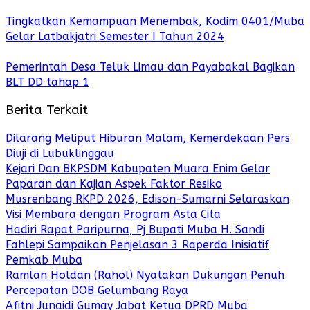
Tingkatkan Kemampuan Menembak, Kodim 0401/Muba
Gelar Latbakjatri Semester I Tahun 2024
Pemerintah Desa Teluk Limau dan Payabakal Bagikan
BLT DD tahap 1
Berita Terkait
Dilarang Meliput Hiburan Malam, Kemerdekaan Pers
Diuji di Lubuklinggau
Kejari Dan BKPSDM Kabupaten Muara Enim Gelar
Paparan dan Kajian Aspek Faktor Resiko
Musrenbang RKPD 2026, Edison-Sumarni Selaraskan
Visi Membara dengan Program Asta Cita
Hadiri Rapat Paripurna, Pj Bupati Muba H. Sandi
Fahlepi Sampaikan Penjelasan 3 Raperda Inisiatif
Pemkab Muba
Ramlan Holdan (Rahol) Nyatakan Dukungan Penuh
Percepatan DOB Gelumbang Raya
Afitni Junaidi Gumay Jabat Ketua DPRD Muba