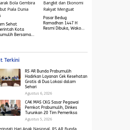
Pasar Bedug
Ramadhan 1447 H
am Sehat
Resmi Dibuka, Wako
erintah Kota
Arlan: Saatnya UMKM
bumulih Bersama
Bangkit dan Ekonomi
yarakat dan
Rakyat Menguat
arak Bola Gembira
ut Piala Dunia
6
t Terkini
RS AR Bunda Prabumulih
Hadirkan Layanan Cek Kesehatan
Gratis di Dua Lokasi dalam
Sehari
Agustus 6, 2026
CAK MAS CKG Sasar Pegawai
Pemkot Prabumulih, Dinkes
Turunkan 20 Tim Pemeriksa
Agustus 5, 2026