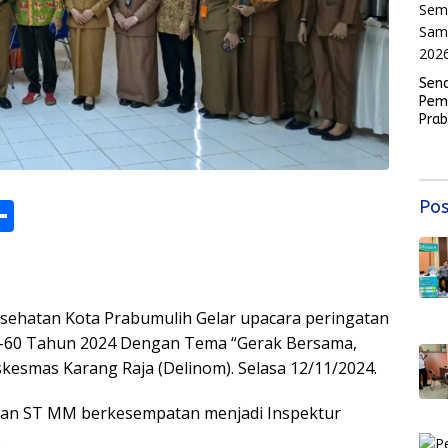
Sen
Pem
Pra
Mas
Sem
Samb
202
M
S
Pos
h
s
ar
e
esehatan Kota Prabumulih Gelar upacara peringatan
e-60 Tahun 2024 Dengan Tema “Gerak Bersama,
esmas Karang Raja (Delinom). Selasa 12/11/2024.
r
lman ST MM berkesempatan menjadi Inspektur
.