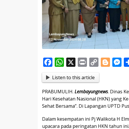
F
W
X
Pr
C
Bl
ac
h
in
o
o
e
Listen to this article
e
at
t
p
g
s
b
s
y
g
e
PRABUMULIH.
Lembayungnews
. Dinas K
o
A
Li
er
n
Hari Kesehatan Nasional (HKN) yang K
o
p
n
g
Sehat Bersama”. Di Lapangan UPTD Pusk
k
p
k
e
Dalam kesempatan ini Pj Walikota H E
upacara pada peringatan HKN tahun ini