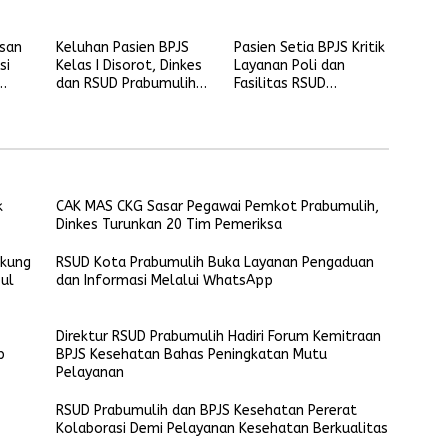
pasien meninggal di
Demi Pelayanan
ruang perawatan
Kesehatan Berkualitas
asan
Keluhan Pasien BPJS
Pasien Setia BPJS Kritik
si
Kelas I Disorot, Dinkes
Layanan Poli dan
dan RSUD Prabumulih
Fasilitas RSUD
Buka Suara
Prabumulih
k
CAK MAS CKG Sasar Pegawai Pemkot Prabumulih,
Dinkes Turunkan 20 Tim Pemeriksa
ukung
RSUD Kota Prabumulih Buka Layanan Pengaduan
ul
dan Informasi Melalui WhatsApp
Direktur RSUD Prabumulih Hadiri Forum Kemitraan
p
BPJS Kesehatan Bahas Peningkatan Mutu
Pelayanan
RSUD Prabumulih dan BPJS Kesehatan Pererat
Kolaborasi Demi Pelayanan Kesehatan Berkualitas