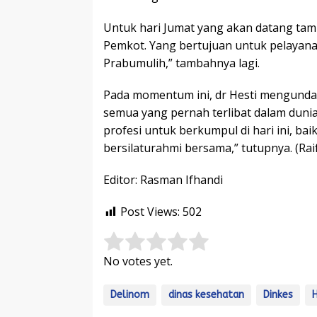
Untuk hari Jumat yang akan datang tamb
Pemkot. Yang bertujuan untuk pelayan
Prabumulih,” tambahnya lagi.
Pada momentum ini, dr Hesti mengunda
semua yang pernah terlibat dalam dun
profesi untuk berkumpul di hari ini, ba
bersilaturahmi bersama,” tutupnya. (Rai
Editor: Rasman Ifhandi
Post Views:
502
Rate this item:
Submit Rating
No votes yet.
Delinom
dinas kesehatan
Dinkes