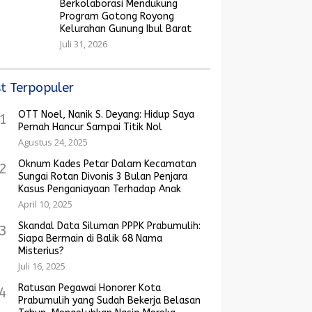
Berkolaborasi Mendukung
Program Gotong Royong
Kelurahan Gunung Ibul Barat
Juli 31, 2026
t Terpopuler
OTT Noel, Nanik S. Deyang: Hidup Saya
1
Pernah Hancur Sampai Titik Nol
Agustus 24, 2025
Oknum Kades Petar Dalam Kecamatan
2
Sungai Rotan Divonis 3 Bulan Penjara
Kasus Penganiayaan Terhadap Anak
April 10, 2025
Skandal Data Siluman PPPK Prabumulih:
3
Siapa Bermain di Balik 68 Nama
Misterius?
Juli 16, 2025
Ratusan Pegawai Honorer Kota
4
Prabumulih yang Sudah Bekerja Belasan