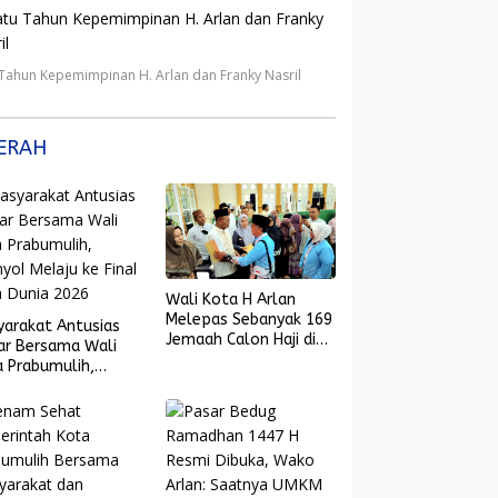
 Tahun Kepemimpinan H. Arlan dan Franky Nasril
ERAH
Wali Kota H Arlan
Melepas Sebanyak 169
yarakat Antusias
Jemaah Calon Haji di
ar Bersama Wali
Masjid Islamic Center
 Prabumulih,
yol Melaju ke
l Piala Dunia 2026