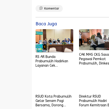
Komentar
Baca Juga
CAK MAS CKG Sasa
RS AR Bunda
Pegawai Pemkot
Prabumulih Hadirkan
Prabumulih, Dinke
Layanan Cek
Turunkan 20 Tim
Kesehatan Gratis di
Pemeriksa
Dua Lokasi dalam
Sehari
RSUD Kota Prabumulih
Direktur RSUD
Gelar Senam Pagi
Prabumulih Hadiri
Bersama, Dorong
Forum Kemitraan 