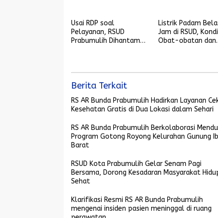
Kesadaran Masyarakat
Kesehatan Bahas
Hidup Sehat
Peningkatan Mutu
Pelayanan
Usai RDP soal
Listrik Padam Bel
Pelayanan, RSUD
Jam di RSUD, Kondi
Prabumulih Dihantam
Obat-obatan dan
Mati Listrik
Peralatan Medis
Dipertanyakan
Berita Terkait
RS AR Bunda Prabumulih Hadirkan Layanan Ce
Kesehatan Gratis di Dua Lokasi dalam Sehari
RS AR Bunda Prabumulih Berkolaborasi Mend
Program Gotong Royong Kelurahan Gunung Ib
Barat
RSUD Kota Prabumulih Gelar Senam Pagi
Bersama, Dorong Kesadaran Masyarakat Hidu
Sehat
Klarifikasi Resmi RS AR Bunda Prabumulih
mengenai insiden pasien meninggal di ruang
perawatan