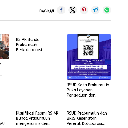
BAGIKAN
RS AR Bunda
Prabumulih
Berkolaborasi
Mendukung Program
Gotong Royong
r
Kelurahan Gunung Ibul
Barat
s
RSUD Kota Prabumulih
Buka Layanan
Pengaduan dan
Informasi Melalui
WhatsApp
Klarifikasi Resmi RS AR
RSUD Prabumulih dan
Bunda Prabumulih
BPJS Kesehatan
BPJS
mengenai insiden
Pererat Kolaborasi