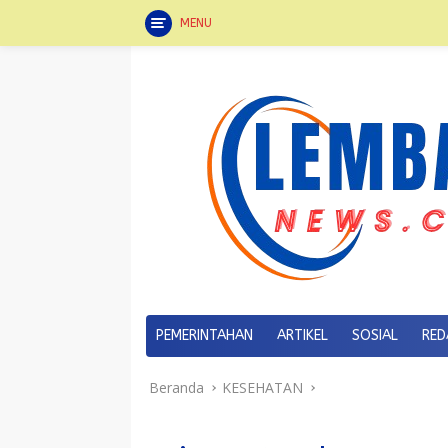
MENU
Langsung
ke
konten
PEMERINTAHAN
ARTIKEL
SOSIAL
RED
Beranda
KESEHATAN