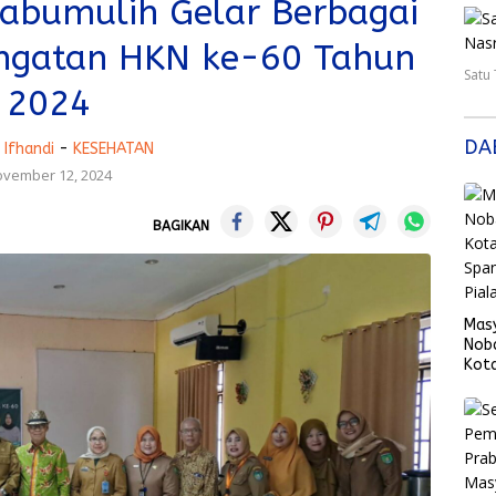
rabumulih Gelar Berbagai
ngatan HKN ke-60 Tahun
Satu
2024
DA
Ifhandi
-
KESEHATAN
vember 12, 2024
BAGIKAN
Mas
Nob
Kota
Span
Fina