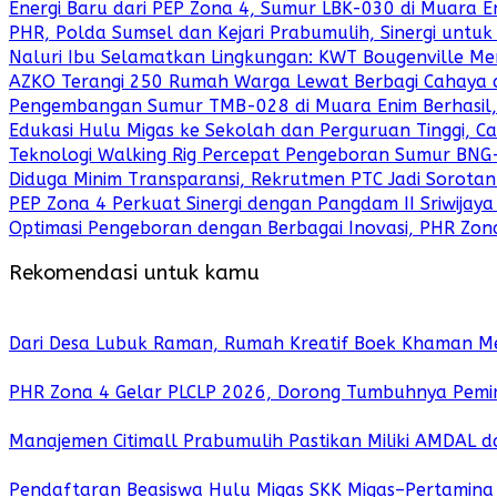
Energi Baru dari PEP Zona 4, Sumur LBK-030 di Muara E
PHR, Polda Sumsel dan Kejari Prabumulih, Sinergi unt
Naluri Ibu Selamatkan Lingkungan: KWT Bougenville M
AZKO Terangi 250 Rumah Warga Lewat Berbagi Cahaya 
Pengembangan Sumur TMB-028 di Muara Enim Berhasil, S
Edukasi Hulu Migas ke Sekolah dan Perguruan Tinggi, C
Teknologi Walking Rig Percepat Pengeboran Sumur BNG
Diduga Minim Transparansi, Rekrutmen PTC Jadi Sorotan
PEP Zona 4 Perkuat Sinergi dengan Pangdam II Sriwijay
Optimasi Pengeboran dengan Berbagai Inovasi, PHR Zona
Rekomendasi untuk kamu
Dari Desa Lubuk Raman, Rumah Kreatif Boek Khaman Me
PHR Zona 4 Gelar PLCLP 2026, Dorong Tumbuhnya Pemi
Manajemen Citimall Prabumulih Pastikan Miliki AMDAL 
Pendaftaran Beasiswa Hulu Migas SKK Migas–Pertamina