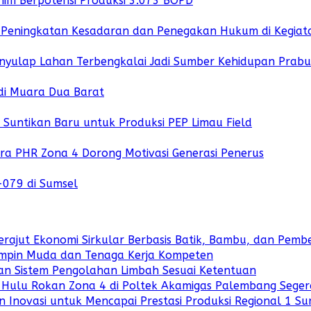
nim Berpotensi Produksi 3.073 BOPD
uk Peningkatan Kesadaran dan Penegakan Hukum di Kegiat
enyulap Lahan Terbengkalai Jadi Sumber Kehidupan Prab
di Muara Dua Barat
untikan Baru untuk Produksi PEP Limau Field
ara PHR Zona 4 Dorong Motivasi Generasi Penerus
-079 di Sumsel
rajut Ekonomi Sirkular Berbasis Batik, Bambu, dan Pe
mpin Muda dan Tenaga Kerja Kompeten
dan Sistem Pengolahan Limbah Sesuai Ketentuan
 Hulu Rokan Zona 4 di Poltek Akamigas Palembang Seger
 Inovasi untuk Mencapai Prestasi Produksi Regional 1 S