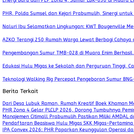
Energi Baru dari PEP Zona 4, Sumur LBK-030 di Muara E
PHR, Polda Sumsel dan Kejari Prabumulih, Sinergi unt
Naluri Ibu Selamatkan Lingkungan: KWT Bougenville M
AZKO Terangi 250 Rumah Warga Lewat Berbagi Cahaya 
Pengembangan Sumur TMB-028 di Muara Enim Berhasil, S
Edukasi Hulu Migas ke Sekolah dan Perguruan Tinggi, C
Teknologi Walking Rig Percepat Pengeboran Sumur BNG
Berita Terkait
Dari Desa Lubuk Raman, Rumah Kreatif Boek Khaman Me
PHR Zona 4 Gelar PLCLP 2026, Dorong Tumbuhnya Pemi
Manajemen Citimall Prabumulih Pastikan Miliki AMDAL 
Pendaftaran Beasiswa Hulu Migas SKK Migas–Pertamina
IPA Convex 2026: PHR Paparkan Keunggulan Operasi dan