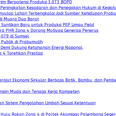
nim Berpotensi Produksi 3.073 BOPD
uk Peningkatan Kesadaran dan Penegakan Hukum di Kegiat
enyulap Lahan Terbengkalai Jadi Sumber Kehidupan Prab
di Muara Dua Barat
untikan Baru untuk Produksi PEP Limau Field
ara PHR Zona 4 Dorong Motivasi Generasi Penerus
-079 di Sumsel
 Publik di Prabumulih
a Demi Dukung Ketahanan Energi Nasional
 4 Torehkan Prestasi
rajut Ekonomi Sirkular Berbasis Batik, Bambu, dan Pe
mpin Muda dan Tenaga Kerja Kompeten
dan Sistem Pengolahan Limbah Sesuai Ketentuan
 Hulu Rokan Zona 4 di Poltek Akamigas Palembang Seger