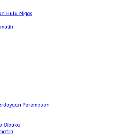
an Hulu Migas
umulih
mberdayaan Perempuan
a Dibuka
umatra