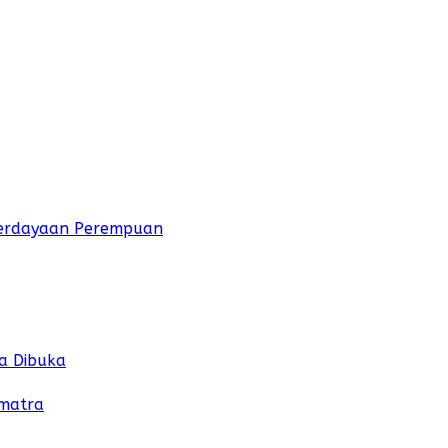
mberdayaan Perempuan
a Dibuka
umatra