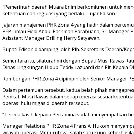
“Pemerintah daerah Muara Enim berkomitmen untuk mend
ketentuan dan regulasi yang berlaku,” ujar Edison.
Jajaran manajemen PHR Zona 4 yang hadir dalam pertemuan
PEP Limau Field Abdul Rachman Parabuana, Sr. Manager P
Asisstant Manager Drilling Herry Setyawan.
Bupati Edison didampingi oleh Plh. Sekretaris Daerah/
Sementara itu, silaturahmi dengan Bupati Musi Rawas Rat
Dinas Lingkungan Hidup Teddy Lazuardi dan Plt. Kepala 
Rombongan PHR Zona 4 dipimpin oleh Senior Manager PE
Dalam pertemuan tersebut, kedua belah pihak mengapres
Pemkab Musi Rawas dalam setiap operasi sesuai ketent
operasi hulu migas di daerah tersebut.
“Terima kasih kepada Pertamina sudah menyempatkan bers
Manager Relations PHR Zona 4 Frans A. Hukom menyampai
wilayah operasi. Menurutnya, salah satu kunci keberhasi