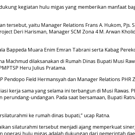
ukung kegiatan hulu migas yang memberikan manfaat bag
 tersebut, yaitu Manager Relations Frans A. Hukom, Pjs. S
roject Deri Harisman, Manager SCM Zona 4 M. Arwan Kholi
Kepala Bappeda Muara Enim Emran Tabrani serta Kabag Per
na Machmud dilaksanakan di Rumah Dinas Bupati Musi Rawas
DPMPTSP Heru Julius Pratama.
P Pendopo Field Hermansyah dan Manager Relations PHR Z
iasi kerja sama yang selama ini terbangun di Musi Rawas
uan perundang-undangan. Pada saat bersamaan, Bupati Ra
ilaturahmi ke rumah dinas bupati,” ucap Ratna.
kan silaturahmi tersebut menjadi ajang memperkuat sine
lan operasi hulu migas adalah dukungan dari pemerintah da