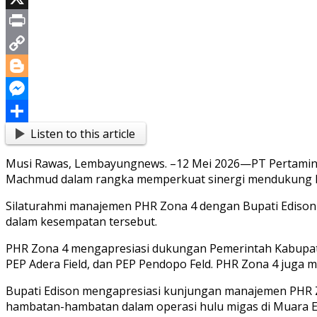
X
Print
Copy
Link
Blogger
Messenger
Listen to this article
Share
Musi Rawas, Lembayungnews. –12 Mei 2026—PT Pertamina 
Machmud dalam rangka memperkuat sinergi mendukung ke
Silaturahmi manajemen PHR Zona 4 dengan Bupati Edison d
dalam kesempatan tersebut.
PHR Zona 4 mengapresiasi dukungan Pemerintah Kabupaten
PEP Adera Field, dan PEP Pendopo Feld. PHR Zona 4 jug
Bupati Edison mengapresiasi kunjungan manajemen PHR 
hambatan-hambatan dalam operasi hulu migas di Muara E