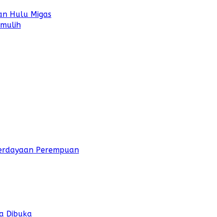
an Hulu Migas
umulih
mberdayaan Perempuan
a Dibuka