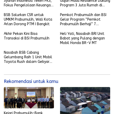
Syariah Indonesia Teken PKS,
Gajah Mada Residence Dukung
Fokus Pengelolaan Keuangan
Program 3 Juta Rumah di
dan Penyelesaian Hukum
Prabumulih
BSB Salurkan CSR untuk
Pemkot Prabumulih dan BSI
UMKM Prabumulih, Wali Kota
Gelar Program “Pemkot
Arlan Dorong PTM I Bangkit
Prabumulih Berhaji” 7
Desember 2025
Akhir Pekan Kini Bisa
Heli Yati, Nasabah BRI Unit
Transaksi di BSI Prabumulih
Babat yang Pulang dengan
Mobil Honda BR-V MT
Nasabah BSB Cabang
Gelumbang Raih 1 Unit Mobil
Toyota Rush dalam Gebyar
Undian Pesirah
Rekomendasi untuk kamu
Kejari Prabumulih–Bank