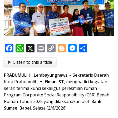
F
W
X
Pr
C
Bl
M
S
ac
h
in
o
o
e
h
Listen to this article
e
at
t
p
g
ss
ar
b
s
y
g
e
e
PRABUMULIH
, Lembayungnews. – Sekretaris Daerah
o
A
Li
er
n
Kota Prabumulih,
H. Elman, ST
, menghadiri kegiatan
o
p
n
g
serah terima kunci sekaligus peresmian rumah
Program Corporate Social Responsibility (CSR) Bedah
k
p
k
er
Rumah Tahun 2025 yang dilaksanakan oleh
Bank
Sumsel Babel
, Selasa (2/6/2026).