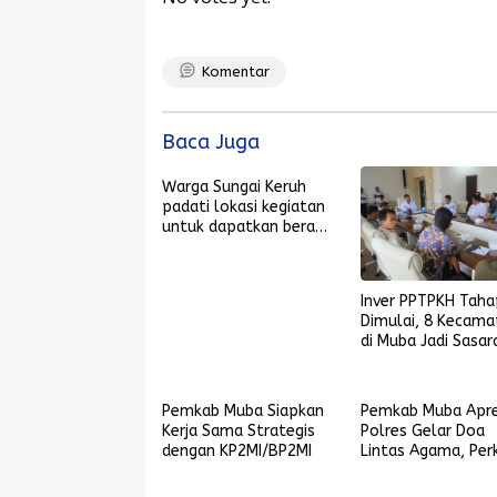
Komentar
Baca Juga
Warga Sungai Keruh
padati lokasi kegiatan
untuk dapatkan beras
SPHP, gula pasir, dan
gas LPG 3 kilogram
dengan harga
Inver PPTPKH Taha
terjangkau
Dimulai, 8 Kecama
di Muba Jadi Sasar
Pemkab Muba Siapkan
Pemkab Muba Apre
Kerja Sama Strategis
Polres Gelar Doa
dengan KP2MI/BP2MI
Lintas Agama, Per
Keamanan Daerah