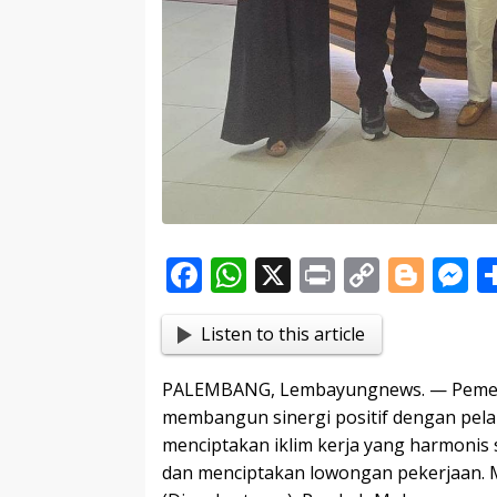
F
W
X
Pr
C
Bl
ac
h
in
o
o
e
Listen to this article
e
at
t
p
g
s
b
s
y
g
e
PALEMBANG, Lembayungnews. — Pemeri
o
A
Li
er
n
membangun sinergi positif dengan pela
o
p
n
g
menciptakan iklim kerja yang harmoni
dan menciptakan lowongan pekerjaan. M
k
p
k
e