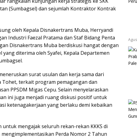
r rangkaian kunjungan kerja strategis ke SKK
tan (Sumbagsel) dan sejumlah Kontraktor Kontrak
gsung oleh Kepala Disnakertrans Muba, Herryandi
an Industri Faezal Pratama dan Staf Bidang Penta
Agus
an Disnakertrans Muba berdiskusi hangat dengan
l yang diterima oleh Syafei, Kepala Departemen
Sumbagsel.
meneruskan surat usulan dan kerja sama dari
 Tohet, terkait program pemagangan dan
lusan PPSDM Migas Cepu. Selain menyelaraskan
ni juga menjadi ruang diskusi positif untuk
si ketenagakerjaan yang berlaku demi kebaikan
n untuk mengajak seluruh rekan-rekan KKKS di
am mengimplementasikan Perda Nomor 2 Tahun