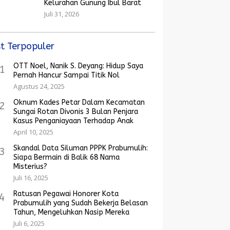
Kelurahan Gunung Ibul Barat
Juli 31, 2026
t Terpopuler
OTT Noel, Nanik S. Deyang: Hidup Saya
1
Pernah Hancur Sampai Titik Nol
Agustus 24, 2025
Oknum Kades Petar Dalam Kecamatan
2
Sungai Rotan Divonis 3 Bulan Penjara
Kasus Penganiayaan Terhadap Anak
April 10, 2025
Skandal Data Siluman PPPK Prabumulih:
3
Siapa Bermain di Balik 68 Nama
Misterius?
Juli 16, 2025
Ratusan Pegawai Honorer Kota
4
Prabumulih yang Sudah Bekerja Belasan
Tahun, Mengeluhkan Nasip Mereka
Juli 6, 2025