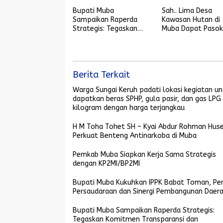
Bupati Muba
Sah.. Lima Desa
Sampaikan Raperda
Kawasan Hutan di
Strategis: Tegaskan
Muba Dapat Paso
Komitmen
Listrik
Transparansi dan
Pembangunan
Berkelanjutan
Berita Terkait
Warga Sungai Keruh padati lokasi kegiatan u
dapatkan beras SPHP, gula pasir, dan gas LPG
kilogram dengan harga terjangkau
H M Toha Tohet SH – Kyai Abdur Rohman Hus
Perkuat Benteng Antinarkoba di Muba
Pemkab Muba Siapkan Kerja Sama Strategis
dengan KP2MI/BP2MI
Bupati Muba Kukuhkan IPPK Babat Toman, Pe
Persaudaraan dan Sinergi Pembangunan Daer
Bupati Muba Sampaikan Raperda Strategis:
Tegaskan Komitmen Transparansi dan