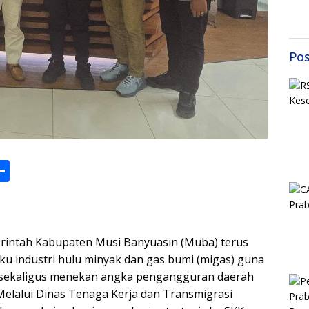
Mas
Sem
Samb
202
Pos
M
S
h
s
ar
e
ntah Kabupaten Musi Banyuasin (Muba) terus
ku industri hulu minyak dan gas bumi (migas) guna
s sekaligus menekan angka pengangguran daerah
elalui Dinas Tenaga Kerja dan Transmigrasi
r