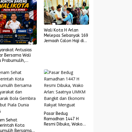
Wali Kota H Arlan
Melepas Sebanyak 169
Jemaah Calon Haji di
Masjid Islamic Center
yarakat Antusias
ar Bersama Wali
 Prabumulih,
yol Melaju ke
l Piala Dunia 2026
Pasar Bedug
Ramadhan 1447 H
am Sehat
Resmi Dibuka, Wako
erintah Kota
Arlan: Saatnya UMKM
bumulih Bersama