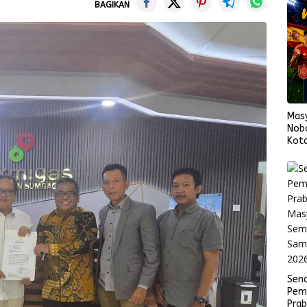
BAGIKAN
Mas
Nob
Kota
Span
Fina
Sen
Pem
Pra