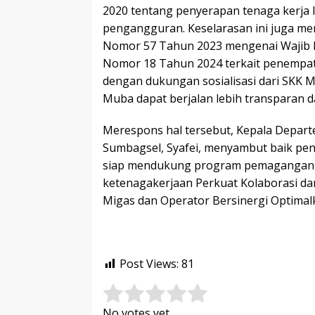
2020 tentang penyerapan tenaga kerja 
pengangguran. Keselarasan ini juga me
Nomor 57 Tahun 2023 mengenai Wajib 
Nomor 18 Tahun 2024 terkait penempata
dengan dukungan sosialisasi dari SKK M
Muba dapat berjalan lebih transparan da
Merespons hal tersebut, Kepala Depar
Sumbagsel, Syafei, menyambut baik pen
siap mendukung program pemagangan ini
ketenagakerjaan Perkuat Kolaborasi d
Migas dan Operator Bersinergi Optimal
Post Views:
81
Rate this item:
Submit Rating
No votes yet.