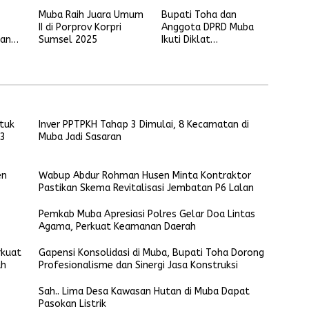
Muba Raih Juara Umum
Bupati Toha dan
II di Porprov Korpri
Anggota DPRD Muba
kan
Sumsel 2025
Ikuti Diklat
Kepemimpinan Partai
NasDem se-Sumsel
ntuk
Inver PPTPKH Tahap 3 Dimulai, 8 Kecamatan di
 3
Muba Jadi Sasaran
en
Wabup Abdur Rohman Husen Minta Kontraktor
Pastikan Skema Revitalisasi Jembatan P6 Lalan
Pemkab Muba Apresiasi Polres Gelar Doa Lintas
Agama, Perkuat Keamanan Daerah
rkuat
Gapensi Konsolidasi di Muba, Bupati Toha Dorong
ah
Profesionalisme dan Sinergi Jasa Konstruksi
Sah.. Lima Desa Kawasan Hutan di Muba Dapat
Pasokan Listrik