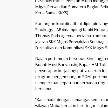
(Disnakertrans), Pemkab Muba menggela
Migas Perwakilan Sumatera Bagian Sela
Kerja Sama (KKKS).
Kunjungan koordinatif ini dipimpin lan
Sinulingga, AP.didampingi Kabid Hubung
Thomas Pada agenda pertama, rombong
jajaran SKK Migas Perwakilan Sumbagse
Formalitas dan Komunikasi SKK Migas 
Dalam pertemuan tersebut, Sinulingga 
Bupati Musi Banyuasin, Bapak HM Toha
penyerapan kerja bagi putra daerah lu
program pengembangan SDM, pertemuan i
memperkuat kepatuhan terhadap regula
bersama.
“Kami hadir dengan semangat kemitraa
wilayah Muba berjalan beriringan dal