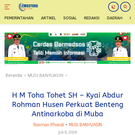
PEMERINTAHAN
ARTIKEL
SOSIAL
REDAKSI
DAERAH
H
Langsung
ke
konten
Beranda
MUSI BANYUASIN
H M Toha Tohet SH – Kyai Abdur
Rohman Husen Perkuat Benteng
Antinarkoba di Muba
Rasman Ifhandi
-
MUSI BANYUASIN
Juli 6, 2026