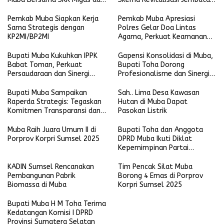
Operator Bersinergi
P6 Lalan
Optimalkan Tenaga Kerja
Pemkab Muba Siapkan Kerja
Pemkab Muba Apresiasi
Lokal
Sama Strategis dengan
Polres Gelar Doa Lintas
KP2MI/BP2MI
Agama, Perkuat Keamanan
Daerah
Bupati Muba Kukuhkan IPPK
Gapensi Konsolidasi di Muba,
Babat Toman, Perkuat
Bupati Toha Dorong
Persaudaraan dan Sinergi
Profesionalisme dan Sinergi
Pembangunan Daerah
Jasa Konstruksi
Bupati Muba Sampaikan
Sah.. Lima Desa Kawasan
Raperda Strategis: Tegaskan
Hutan di Muba Dapat
Komitmen Transparansi dan
Pasokan Listrik
Pembangunan Berkelanjutan
Muba Raih Juara Umum II di
Bupati Toha dan Anggota
Porprov Korpri Sumsel 2025
DPRD Muba Ikuti Diklat
Kepemimpinan Partai
NasDem se-Sumsel
KADIN Sumsel Rencanakan
Tim Pencak Silat Muba
Pembangunan Pabrik
Borong 4 Emas di Porprov
Biomassa di Muba
Korpri Sumsel 2025
Bupati Muba H M Toha Terima
Kedatangan Komisi I DPRD
Provinsi Sumatera Selatan