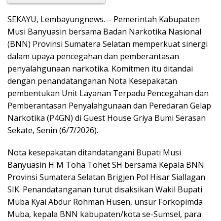
e
at
t
p
g
ss
ar
b
s
y
g
e
e
SEKAYU, Lembayungnews. – Pemerintah Kabupaten
o
A
Li
er
n
Musi Banyuasin bersama Badan Narkotika Nasional
o
p
n
g
(BNN) Provinsi Sumatera Selatan memperkuat sinergi
dalam upaya pencegahan dan pemberantasan
k
p
k
er
penyalahgunaan narkotika. Komitmen itu ditandai
dengan penandatanganan Nota Kesepakatan
pembentukan Unit Layanan Terpadu Pencegahan dan
Pemberantasan Penyalahgunaan dan Peredaran Gelap
Narkotika (P4GN) di Guest House Griya Bumi Serasan
Sekate, Senin (6/7/2026).
Nota kesepakatan ditandatangani Bupati Musi
Banyuasin H M Toha Tohet SH bersama Kepala BNN
Provinsi Sumatera Selatan Brigjen Pol Hisar Siallagan
SIK. Penandatanganan turut disaksikan Wakil Bupati
Muba Kyai Abdur Rohman Husen, unsur Forkopimda
Muba, kepala BNN kabupaten/kota se-Sumsel, para