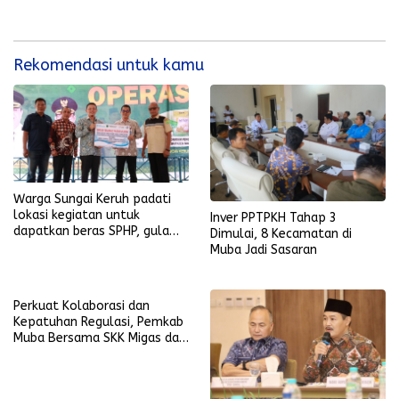
Rekomendasi untuk kamu
Warga Sungai Keruh padati
lokasi kegiatan untuk
Inver PPTPKH Tahap 3
dapatkan beras SPHP, gula
Dimulai, 8 Kecamatan di
pasir, dan gas LPG 3 kilogram
Muba Jadi Sasaran
dengan harga terjangkau
Perkuat Kolaborasi dan
Kepatuhan Regulasi, Pemkab
Muba Bersama SKK Migas dan
Operator Bersinergi
Optimalkan Tenaga Kerja
Lokal