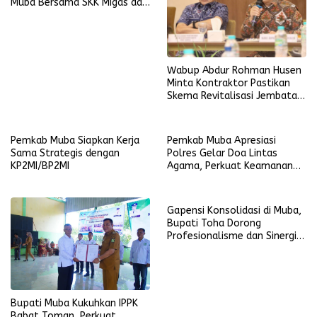
Muba Bersama SKK Migas dan
Operator Bersinergi
Optimalkan Tenaga Kerja
Lokal
Wabup Abdur Rohman Husen
Minta Kontraktor Pastikan
Skema Revitalisasi Jembatan
P6 Lalan
Pemkab Muba Siapkan Kerja
Pemkab Muba Apresiasi
Sama Strategis dengan
Polres Gelar Doa Lintas
KP2MI/BP2MI
Agama, Perkuat Keamanan
Daerah
Gapensi Konsolidasi di Muba,
Bupati Toha Dorong
Profesionalisme dan Sinergi
Jasa Konstruksi
Bupati Muba Kukuhkan IPPK
Babat Toman, Perkuat