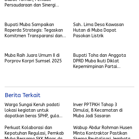
Persaudaraan dan Sinergi
Pembangunan Daerah
Bupati Muba Sampaikan
Sah.. Lima Desa Kawasan
Raperda Strategis: Tegaskan
Hutan di Muba Dapat
Komitmen Transparansi dan
Pasokan Listrik
Pembangunan Berkelanjutan
Muba Raih Juara Umum II di
Bupati Toha dan Anggota
Porprov Korpri Sumsel 2025
DPRD Muba Ikuti Diklat
Kepemimpinan Partai
NasDem se-Sumsel
Berita Terkait
Warga Sungai Keruh padati
Inver PPTPKH Tahap 3
lokasi kegiatan untuk
Dimulai, 8 Kecamatan di
dapatkan beras SPHP, gula
Muba Jadi Sasaran
pasir, dan gas LPG 3 kilogram
dengan harga terjangkau
Perkuat Kolaborasi dan
Wabup Abdur Rohman Husen
Kepatuhan Regulasi, Pemkab
Minta Kontraktor Pastikan
Muba Bersama SKK Migas dan
Skema Revitalisasi Jembatan