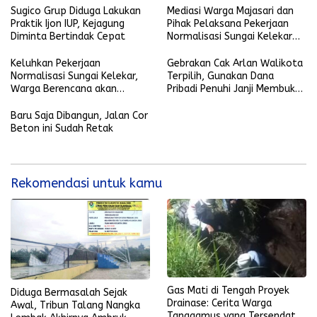
Sugico Grup Diduga Lakukan
Mediasi Warga Majasari dan
Praktik Ijon IUP, Kejagung
Pihak Pelaksana Pekerjaan
Diminta Bertindak Cepat
Normalisasi Sungai Kelekar
Berlangsung Alot
Keluhkan Pekerjaan
Gebrakan Cak Arlan Walikota
Normalisasi Sungai Kelekar,
Terpilih, Gunakan Dana
Warga Berencana akan
Pribadi Penuhi Janji Membuka
Lakukan Aksi
Lahan dan Akses Jalan
Baru Saja Dibangun, Jalan Cor
Beton ini Sudah Retak
Rekomendasi untuk kamu
Gas Mati di Tengah Proyek
Diduga Bermasalah Sejak
Drainase: Cerita Warga
Awal, Tribun Talang Nangka
Tanggamus yang Tersendat