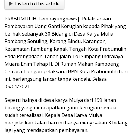
Listen to this article
e
at
t
p
g
ss
ar
b
s
y
g
e
e
PRABUMULIH. Lembayungnews|. Pelaksanaan
o
A
Li
er
n
Pembayaran Uang Ganti Kerugian kepada Pihak yang
o
p
n
g
berhak sebanyak 30 Bidang di Desa Karya Mulia,
Rambang Senuling, Karang Bindu, Karangan,
k
p
k
er
Kecamatan Rambang Kapak Tengah Kota Prabumulih,
Pada Pengadaan Tanah Jalan Tol Simpang Indralaya-
Muara Enim Tahap II. Di Rumah Makan Kampoeng
Cemara. Dengan pelaksana BPN Kota Prabumulih hari
ini, berlangsung lancar tanpa kendala. Selasa
05/01/2021
Seperti halnya di desa karya Mulya dari 199 lahan
bidang yang mendapatkan ganri kerugian semua
sudah terealisasi. Kepala Desa Karya Mulya
menjelaskan kalau hari ini hanya menyisakan 3 bidang
lagi yang mendapatkan pembayaran.