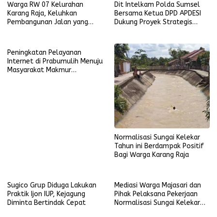
Warga RW 07 Kelurahan
Dit Intelkam Polda Sumsel
Karang Raja, Keluhkan
Bersama Ketua DPD APDESI
Pembangunan Jalan yang
Dukung Proyek Strategis
Dianggap Tidak Merata
Nasional Ketahanan Pangan
dan Pembentukan Koperasi
Desa Merah Putih
Peningkatan Pelayanan
Internet di Prabumulih Menuju
Masyarakat Makmur
Sejahtera
Normalisasi Sungai Kelekar
Tahun ini Berdampak Positif
Bagi Warga Karang Raja
Sugico Grup Diduga Lakukan
Mediasi Warga Majasari dan
Praktik Ijon IUP, Kejagung
Pihak Pelaksana Pekerjaan
Diminta Bertindak Cepat
Normalisasi Sungai Kelekar
Berlangsung Alot