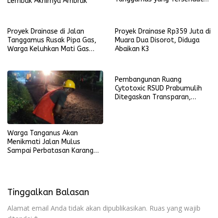
Lembak Akhirnya Ambruk
Aktivitas Harian
Proyek Drainase di Jalan
Proyek Drainase Rp359 Juta di
Tanggamus Rusak Pipa Gas,
Muara Dua Disorot, Diduga
Warga Keluhkan Mati Gas
Abaikan K3
Kota
Pembangunan Ruang
Cytotoxic RSUD Prabumulih
Ditegaskan Transparan,
Harapan Baru bagi Pasien
Kanker
Warga Tanganus Akan
Menikmati Jalan Mulus
Sampai Perbatasan Karang
Jaya
Tinggalkan Balasan
Alamat email Anda tidak akan dipublikasikan.
Ruas yang wajib