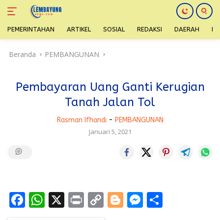
PEMERINTAHAN
ARTIKEL
SOSIAL
REDAKSI
DAERAH
H
Langsung
Beranda
PEMBANGUNAN
ke
konten
Pembayaran Uang Ganti Kerugian
Tanah Jalan Tol
Rasman Ifhandi
-
PEMBANGUNAN
Januari 5, 2021
F
W
X
Pr
C
Bl
M
S
ac
h
in
o
o
e
h