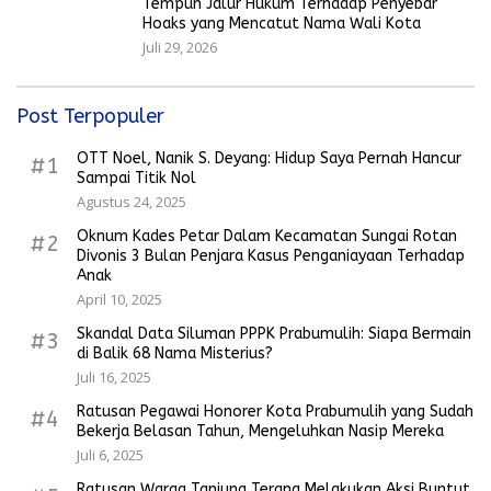
Tempuh Jalur Hukum Terhadap Penyebar
Hoaks yang Mencatut Nama Wali Kota
Juli 29, 2026
Post Terpopuler
OTT Noel, Nanik S. Deyang: Hidup Saya Pernah Hancur
#1
Sampai Titik Nol
Agustus 24, 2025
Oknum Kades Petar Dalam Kecamatan Sungai Rotan
#2
Divonis 3 Bulan Penjara Kasus Penganiayaan Terhadap
Anak
April 10, 2025
Skandal Data Siluman PPPK Prabumulih: Siapa Bermain
#3
di Balik 68 Nama Misterius?
Juli 16, 2025
Ratusan Pegawai Honorer Kota Prabumulih yang Sudah
#4
Bekerja Belasan Tahun, Mengeluhkan Nasip Mereka
Juli 6, 2025
Ratusan Warga Tanjung Terang Melakukan Aksi Buntut