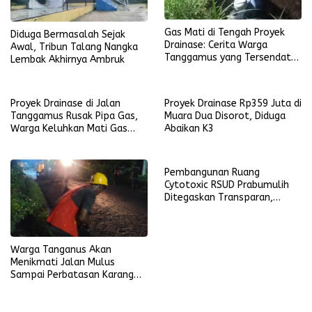
Gas Mati di Tengah Proyek
Diduga Bermasalah Sejak
Drainase: Cerita Warga
Awal, Tribun Talang Nangka
Tanggamus yang Tersendat
Lembak Akhirnya Ambruk
Aktivitas Harian
Proyek Drainase di Jalan
Proyek Drainase Rp359 Juta di
Tanggamus Rusak Pipa Gas,
Muara Dua Disorot, Diduga
Warga Keluhkan Mati Gas
Abaikan K3
Kota
Pembangunan Ruang
Cytotoxic RSUD Prabumulih
Ditegaskan Transparan,
Harapan Baru bagi Pasien
Kanker
Warga Tanganus Akan
Menikmati Jalan Mulus
Sampai Perbatasan Karang
Jaya