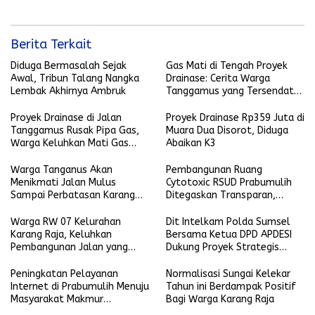
Berita Terkait
Diduga Bermasalah Sejak
Gas Mati di Tengah Proyek
Awal, Tribun Talang Nangka
Drainase: Cerita Warga
Lembak Akhirnya Ambruk
Tanggamus yang Tersendat
Aktivitas Harian
Proyek Drainase di Jalan
Proyek Drainase Rp359 Juta di
Tanggamus Rusak Pipa Gas,
Muara Dua Disorot, Diduga
Warga Keluhkan Mati Gas
Abaikan K3
Kota
Warga Tanganus Akan
Pembangunan Ruang
Menikmati Jalan Mulus
Cytotoxic RSUD Prabumulih
Sampai Perbatasan Karang
Ditegaskan Transparan,
Jaya
Harapan Baru bagi Pasien
Kanker
Warga RW 07 Kelurahan
Dit Intelkam Polda Sumsel
Karang Raja, Keluhkan
Bersama Ketua DPD APDESI
Pembangunan Jalan yang
Dukung Proyek Strategis
Dianggap Tidak Merata
Nasional Ketahanan Pangan
dan Pembentukan Koperasi
Peningkatan Pelayanan
Normalisasi Sungai Kelekar
Desa Merah Putih
Internet di Prabumulih Menuju
Tahun ini Berdampak Positif
Masyarakat Makmur
Bagi Warga Karang Raja
Sejahtera