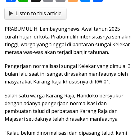
ac
h
in
o
o
e
h
Listen to this article
e
at
t
p
g
ss
ar
b
s
y
g
e
e
PRABUMULIH. Lembayungnews. Awal tahun 2025
o
A
Li
er
n
curah hujan di kota Prabumulih intensitasnya semakin
o
p
n
g
tinggi, warga yang tinggal di bantaran sungai Kelekar
merasa was-was akan terjadi banjir tahunan.
k
p
k
er
Pengerjaan normalisasi sungai Kelekar yang dimulai 3
bulan lalu saat ini sangat dirasakan manfaatnya oleh
masyarakat Karang Raja khususnya di RW 01.
Salah satu warga Karang Raja, Handoko bersyukur
dengan adanya pengerjaan normalisasi dan
pembuatan talud di perbatasan Karang Raja dan
Majasari setidaknya telah dirasakan manfaatnya.
“Kalau belum dinormalisasi dan dipasang talud, kami