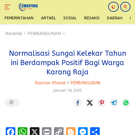
PEMERINTAHAN
ARTIKEL
SOSIAL
REDAKSI
DAERAH
H
Langsung
Beranda
PEMBANGUNAN
ke
konten
Normalisasi Sungai Kelekar Tahun
ini Berdampak Positif Bagi Warga
Karang Raja
Rasman Ifhandi
-
PEMBANGUNAN
Januari 18, 2025
F
W
X
Pr
C
Bl
M
S