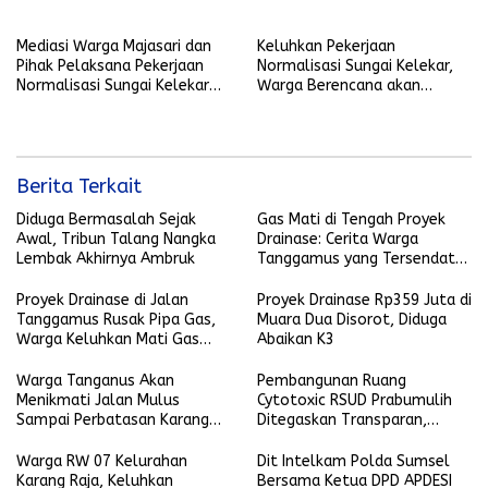
Mediasi Warga Majasari dan
Keluhkan Pekerjaan
Pihak Pelaksana Pekerjaan
Normalisasi Sungai Kelekar,
Normalisasi Sungai Kelekar
Warga Berencana akan
Berlangsung Alot
Lakukan Aksi
Berita Terkait
Diduga Bermasalah Sejak
Gas Mati di Tengah Proyek
Awal, Tribun Talang Nangka
Drainase: Cerita Warga
Lembak Akhirnya Ambruk
Tanggamus yang Tersendat
Aktivitas Harian
Proyek Drainase di Jalan
Proyek Drainase Rp359 Juta di
Tanggamus Rusak Pipa Gas,
Muara Dua Disorot, Diduga
Warga Keluhkan Mati Gas
Abaikan K3
Kota
Warga Tanganus Akan
Pembangunan Ruang
Menikmati Jalan Mulus
Cytotoxic RSUD Prabumulih
Sampai Perbatasan Karang
Ditegaskan Transparan,
Jaya
Harapan Baru bagi Pasien
Kanker
Warga RW 07 Kelurahan
Dit Intelkam Polda Sumsel
Karang Raja, Keluhkan
Bersama Ketua DPD APDESI