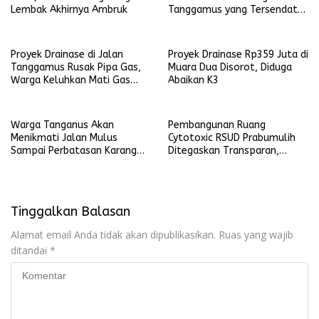
Lembak Akhirnya Ambruk
Tanggamus yang Tersendat
Aktivitas Harian
Proyek Drainase di Jalan
Proyek Drainase Rp359 Juta di
Tanggamus Rusak Pipa Gas,
Muara Dua Disorot, Diduga
Warga Keluhkan Mati Gas
Abaikan K3
Kota
Warga Tanganus Akan
Pembangunan Ruang
Menikmati Jalan Mulus
Cytotoxic RSUD Prabumulih
Sampai Perbatasan Karang
Ditegaskan Transparan,
Jaya
Harapan Baru bagi Pasien
Kanker
Tinggalkan Balasan
Alamat email Anda tidak akan dipublikasikan.
Ruas yang wajib
ditandai
*