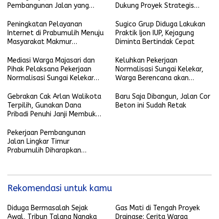
Pembangunan Jalan yang
Dukung Proyek Strategis
Dianggap Tidak Merata
Nasional Ketahanan Pangan
dan Pembentukan Koperasi
Peningkatan Pelayanan
Sugico Grup Diduga Lakukan
Desa Merah Putih
Internet di Prabumulih Menuju
Praktik Ijon IUP, Kejagung
Masyarakat Makmur
Diminta Bertindak Cepat
Sejahtera
Mediasi Warga Majasari dan
Keluhkan Pekerjaan
Pihak Pelaksana Pekerjaan
Normalisasi Sungai Kelekar,
Normalisasi Sungai Kelekar
Warga Berencana akan
Berlangsung Alot
Lakukan Aksi
Gebrakan Cak Arlan Walikota
Baru Saja Dibangun, Jalan Cor
Terpilih, Gunakan Dana
Beton ini Sudah Retak
Pribadi Penuhi Janji Membuka
Lahan dan Akses Jalan
Pekerjaan Pembangunan
Jalan Lingkar Timur
Prabumulih Diharapkan
Rampung Sesuai Target
Rekomendasi untuk kamu
Diduga Bermasalah Sejak
Gas Mati di Tengah Proyek
Awal, Tribun Talang Nangka
Drainase: Cerita Warga