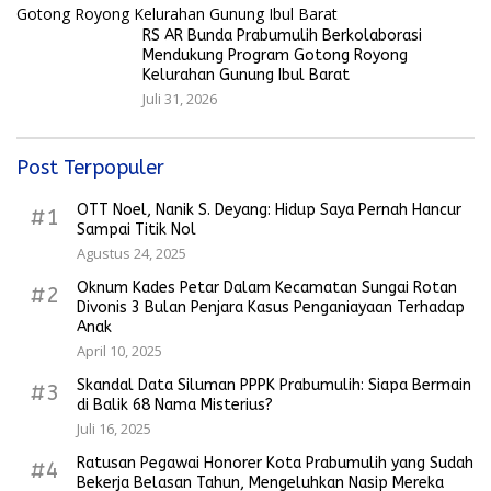
RS AR Bunda Prabumulih Berkolaborasi
Mendukung Program Gotong Royong
Kelurahan Gunung Ibul Barat
Juli 31, 2026
Post Terpopuler
OTT Noel, Nanik S. Deyang: Hidup Saya Pernah Hancur
#1
Sampai Titik Nol
Agustus 24, 2025
Oknum Kades Petar Dalam Kecamatan Sungai Rotan
#2
Divonis 3 Bulan Penjara Kasus Penganiayaan Terhadap
Anak
April 10, 2025
Skandal Data Siluman PPPK Prabumulih: Siapa Bermain
#3
di Balik 68 Nama Misterius?
Juli 16, 2025
Ratusan Pegawai Honorer Kota Prabumulih yang Sudah
#4
Bekerja Belasan Tahun, Mengeluhkan Nasip Mereka