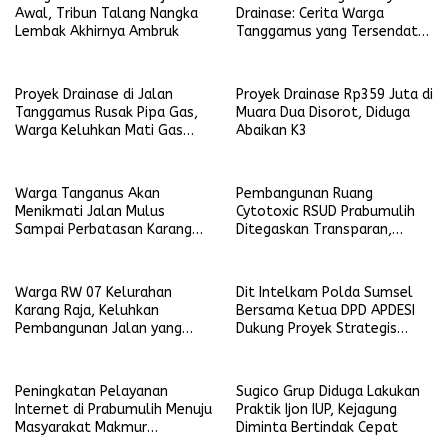
Awal, Tribun Talang Nangka
Drainase: Cerita Warga
Lembak Akhirnya Ambruk
Tanggamus yang Tersendat
Aktivitas Harian
Proyek Drainase di Jalan
Proyek Drainase Rp359 Juta di
Tanggamus Rusak Pipa Gas,
Muara Dua Disorot, Diduga
Warga Keluhkan Mati Gas
Abaikan K3
Kota
Warga Tanganus Akan
Pembangunan Ruang
Menikmati Jalan Mulus
Cytotoxic RSUD Prabumulih
Sampai Perbatasan Karang
Ditegaskan Transparan,
Jaya
Harapan Baru bagi Pasien
Kanker
Warga RW 07 Kelurahan
Dit Intelkam Polda Sumsel
Karang Raja, Keluhkan
Bersama Ketua DPD APDESI
Pembangunan Jalan yang
Dukung Proyek Strategis
Dianggap Tidak Merata
Nasional Ketahanan Pangan
dan Pembentukan Koperasi
Desa Merah Putih
Peningkatan Pelayanan
Sugico Grup Diduga Lakukan
Internet di Prabumulih Menuju
Praktik Ijon IUP, Kejagung
Masyarakat Makmur
Diminta Bertindak Cepat
Sejahtera