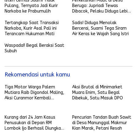
Isteri Cemas Suami Tidak
Perkelahian Maut di Desa
Pulang, Ternyata Jadi Kurir
Berugo: Jupriadi Tewas
Narkoba ke Prabumulih
Dibacok, Pelaku Diduga Lebih
dari Satu Orang
Tertangkap Saat Transaksi
Sadis! Diduga Menolak
Narkoba, Kurir Asal Pali ini
Bercerai, Suami Tega Siram
Terancam Hukuman Mati
Air Keras ke Wajah Sang Istri
Waspada!! Begal Beraksi Saat
Subuh
Rekomendasi untuk kamu
Tiga Motor Warga Palem
Aksi Brutal di Minimarket
Mutiara Raib Digondol Maling,
Muara Enim, Satu Begal
Aksi Curanmor Kembali
Dibekuk, Satu Masuk DPO
Terjadi
Kurang dari 24 Jam Kasus
Pencurian Tandan Buah Sawit
Penusukan di Depan RM
di Desa Manunggal Makmur
Lombok Ijo Berhasil Diungkap,
Kian Marak, Petani Resah
Begini Kronologisnya