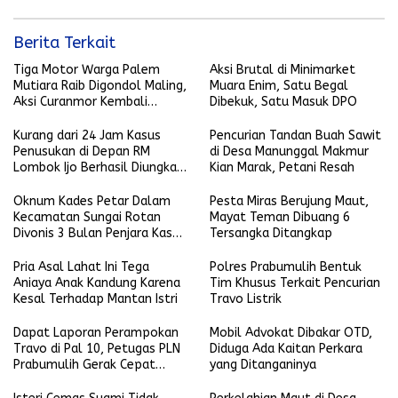
Berita Terkait
Tiga Motor Warga Palem
Aksi Brutal di Minimarket
Mutiara Raib Digondol Maling,
Muara Enim, Satu Begal
Aksi Curanmor Kembali
Dibekuk, Satu Masuk DPO
Terjadi
Kurang dari 24 Jam Kasus
Pencurian Tandan Buah Sawit
Penusukan di Depan RM
di Desa Manunggal Makmur
Lombok Ijo Berhasil Diungkap,
Kian Marak, Petani Resah
Begini Kronologisnya
Oknum Kades Petar Dalam
Pesta Miras Berujung Maut,
Kecamatan Sungai Rotan
Mayat Teman Dibuang 6
Divonis 3 Bulan Penjara Kasus
Tersangka Ditangkap
Penganiayaan Terhadap Anak
Pria Asal Lahat Ini Tega
Polres Prabumulih Bentuk
Aniaya Anak Kandung Karena
Tim Khusus Terkait Pencurian
Kesal Terhadap Mantan Istri
Travo Listrik
Dapat Laporan Perampokan
Mobil Advokat Dibakar OTD,
Travo di Pal 10, Petugas PLN
Diduga Ada Kaitan Perkara
Prabumulih Gerak Cepat
yang Ditanganinya
Mendatangi Lokasi Kejadian