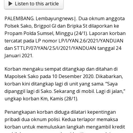
Listen to this article
e
at
t
p
g
ss
ar
b
s
y
g
e
e
PALEMBANG. Lembayungnews|. Dua oknum anggota
o
A
Li
er
n
Polsek Sako, Brigpol Gl dan Bripka St dilaporkan ke
o
p
n
g
Propam Polda Sumsel, Minggu (24/1). Laporan korban
tercatat pada LP nomor LP/I/YAN.2.6/2021/YANDUAN
k
p
k
er
dan STTLP/07/YAN/2.5/I/2021/YANDUAN tanggal 24
Januari 2021.
Korban mengaku sempat ditangkap dan ditahan di
Mapolsek Sako pada 10 Desember 2020. Dikabarkan,
korban kini ditangkap lagi di unit yang sama. “Saya
dipanggil lagi di Sako. Sekarang di mobil. Lagi di jalan,”
ungkap korban Km, Kamis (28/1).
Penangkapan korban diduga dilatari kepentingan
pribadi dua oknum polisi. Kedua terlapor memaksa
korban untuk memuluskan langkah mengambil kredit