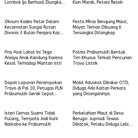
Lombok Ijo Berhasil Diungkap,
Kian Marak, Petani Resah
Begini Kronologisnya
Oknum Kades Petar Dalam
Pesta Miras Berujung Maut,
Kecamatan Sungai Rotan
Mayat Teman Dibuang 6
Divonis 3 Bulan Penjara Kasus
Tersangka Ditangkap
Penganiayaan Terhadap Anak
Pria Asal Lahat Ini Tega
Polres Prabumulih Bentuk
Aniaya Anak Kandung Karena
Tim Khusus Terkait Pencurian
Kesal Terhadap Mantan Istri
Travo Listrik
Dapat Laporan Perampokan
Mobil Advokat Dibakar OTD,
Travo di Pal 10, Petugas PLN
Diduga Ada Kaitan Perkara
Prabumulih Gerak Cepat
yang Ditanganinya
Mendatangi Lokasi Kejadian
Isteri Cemas Suami Tidak
Perkelahian Maut di Desa
Pulang, Ternyata Jadi Kurir
Berugo: Jupriadi Tewas
Narkoba ke Prabumulih
Dibacok, Pelaku Diduga Lebih
dari Satu Orang