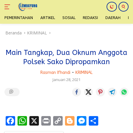
PEMERINTAHAN
ARTIKEL
SOSIAL
REDAKSI
DAERAH
H
Langsung
Beranda
KRIMINAL
ke
konten
Main Tangkap, Dua Oknum Anggota
Polsek Sako Dipropamkan
Rasman Ifhandi
-
KRIMINAL
Januari 28, 2021
F
W
X
Pr
C
Bl
M
S
ac
h
in
o
o
e
h