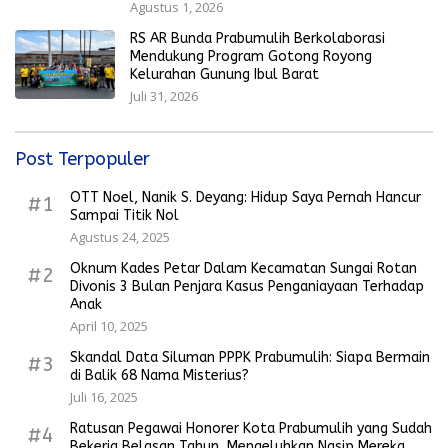
Agustus 1, 2026
RS AR Bunda Prabumulih Berkolaborasi
Mendukung Program Gotong Royong
Kelurahan Gunung Ibul Barat
Juli 31, 2026
Post Terpopuler
OTT Noel, Nanik S. Deyang: Hidup Saya Pernah Hancur
#1
Sampai Titik Nol
Agustus 24, 2025
Oknum Kades Petar Dalam Kecamatan Sungai Rotan
#2
Divonis 3 Bulan Penjara Kasus Penganiayaan Terhadap
Anak
April 10, 2025
Skandal Data Siluman PPPK Prabumulih: Siapa Bermain
#3
di Balik 68 Nama Misterius?
Juli 16, 2025
Ratusan Pegawai Honorer Kota Prabumulih yang Sudah
#4
Bekerja Belasan Tahun, Mengeluhkan Nasip Mereka