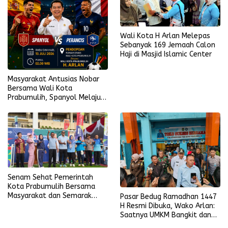
Wali Kota H Arlan Melepas
Sebanyak 169 Jemaah Calon
Haji di Masjid Islamic Center
Masyarakat Antusias Nobar
Bersama Wali Kota
Prabumulih, Spanyol Melaju
ke Final Piala Dunia 2026
Senam Sehat Pemerintah
Kota Prabumulih Bersama
Masyarakat dan Semarak
Pasar Bedug Ramadhan 1447
Bola Gembira Sambut Piala
H Resmi Dibuka, Wako Arlan:
Dunia 2026
Saatnya UMKM Bangkit dan
Ekonomi Rakyat Menguat