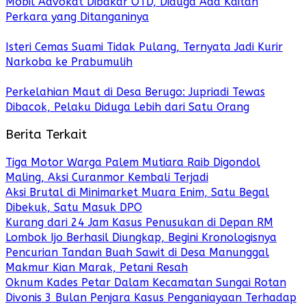
Mobil Advokat Dibakar OTD, Diduga Ada Kaitan
Perkara yang Ditanganinya
Isteri Cemas Suami Tidak Pulang, Ternyata Jadi Kurir
Narkoba ke Prabumulih
Perkelahian Maut di Desa Berugo: Jupriadi Tewas
Dibacok, Pelaku Diduga Lebih dari Satu Orang
Berita Terkait
Tiga Motor Warga Palem Mutiara Raib Digondol
Maling, Aksi Curanmor Kembali Terjadi
Aksi Brutal di Minimarket Muara Enim, Satu Begal
Dibekuk, Satu Masuk DPO
Kurang dari 24 Jam Kasus Penusukan di Depan RM
Lombok Ijo Berhasil Diungkap, Begini Kronologisnya
Pencurian Tandan Buah Sawit di Desa Manunggal
Makmur Kian Marak, Petani Resah
Oknum Kades Petar Dalam Kecamatan Sungai Rotan
Divonis 3 Bulan Penjara Kasus Penganiayaan Terhadap