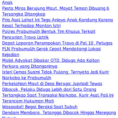
Anak
Pesta Miras Berujung Maut, Mayat Teman Dibuang 6
Tersangka Ditangkap
Pria Asal Lahat Ini Tega Aniaya Anak Kandung Karena
Kesal Terhadap Mantan Istri
Polres Prabumulih Bentuk Tim Khusus Terkait
Pencurian Travo Listrik
Dapat Laporan Perampokan Travo di Pal 10, Petugas
PLN Prabumulih Gerak Cepat Mendatangi Lokasi
Kejadian
Mobil Advokat Dibakar OTD, Diduga Ada Kaitan
Perkara yang Ditanganinya
Isteri Cemas Suami Tidak Pulang, Ternyata Jadi Kurir
Narkoba ke Prabumulih
Perkelahian Maut di Desa Berugo: Jupriadi Tewas
Dibacok, Pelaku Diduga Lebih dari Satu Orang
Tertangkap Saat Transaksi Narkoba, Kurir Asal Pali ini
Terancam Hukuman Mati
Waspada!! Begal Beraksi Saat Subuh
Dendam Membara, Tetangga Dibacok Hingga Meregang