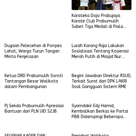
Karateka Dojo Prabujaya
Karate Club Prabumulih
Sabet Tiga Medali di Piala
KONI Palembang, Farabi
Tambah Emas di Lampung
Dugaan Pelecehan di Ponpes
Lurah Karang Raja Lakukan
Lahat, Warga Turun Tangan
Sosialisasi Tentang Koperasi
Minta Penjelasan
Merah Putih di Masjid Nur
Ikhlas
Ketua DRD Prabumulih Soroti
Begini Jawaban Direktur RSUD,
Tantangan Besar Walikota
Terkait Surat dari DPK LAKRI
dalam Pembangunan
Soal Gangguan Sistem RME
Pj Sekda Prabumulih Apresiasi
Syamdakir Edy Hamid,
Bantuan dari PLN UID S2JB
Kembalikan Berkas ke Partai
PBB Didampingi Beberapa
Kader Golkar
SEGENAP KADER DAN
Penjabat Walikota