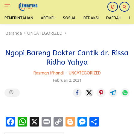
PEMERINTAHAN
ARTIKEL
SOSIAL
REDAKSI
DAERAH
H
Langsung
Beranda
UNCATEGORIZED
ke
konten
Ngopi Bareng Dokter Cantik dr. Rissa
Ridho Yahya
Rasman Ifhandi
-
UNCATEGORIZED
Februari 2, 2021
F
W
X
Pr
C
Bl
M
S
ac
h
in
o
o
e
h