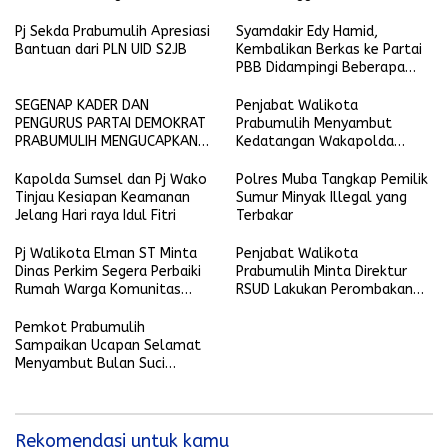
Pj Sekda Prabumulih Apresiasi
Syamdakir Edy Hamid,
Bantuan dari PLN UID S2JB
Kembalikan Berkas ke Partai
PBB Didampingi Beberapa
Kader Golkar
SEGENAP KADER DAN
Penjabat Walikota
PENGURUS PARTAI DEMOKRAT
Prabumulih Menyambut
PRABUMULIH MENGUCAPKAN
Kedatangan Wakapolda
SELAMAT HARI RAYA IDUL FITRI
Sumsel
1445 H-2024 M
Kapolda Sumsel dan Pj Wako
Polres Muba Tangkap Pemilik
Tinjau Kesiapan Keamanan
Sumur Minyak Illegal yang
Jelang Hari raya Idul Fitri
Terbakar
Pj Walikota Elman ST Minta
Penjabat Walikota
Dinas Perkim Segera Perbaiki
Prabumulih Minta Direktur
Rumah Warga Komunitas
RSUD Lakukan Perombakan
yang Terkena Musibah
Tim Medis IGD
Pemkot Prabumulih
Sampaikan Ucapan Selamat
Menyambut Bulan Suci
Ramadhan 1445 Hijriyah
Rekomendasi untuk kamu