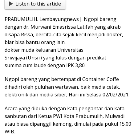
Listen to this article
e
at
t
p
g
ss
ar
b
s
y
g
e
e
PRABUMULIH. Lembayungnews|. Ngopi bareng
o
A
Li
er
n
dengan dr. Murwani Emasrissa Latifah yang akrab
o
p
n
g
disapa Rissa, bercita-cita sejak kecil menjadi dokter,
biar bisa bantu orang lain.
k
p
k
er
dokter muda keluaran Universitas
Sriwijaya (Unsri) yang lulus dengan predikat
summa cum laude dengan IPK 3,80.
Ngopi bareng yang bertempat di Container Coffe
dihadiri oleh puluhan wartawan, baik media cetak,
elektronik dan media siber, Hari ini Selasa 02/02/2021.
Acara yang dibuka dengan kata pengantar dan kata
sanbutan dari Ketua PWI Kota Prabumulih, Mulwadi
atau biasa dipanggil kemong, dimulai pada pukul 15.00
WIB.