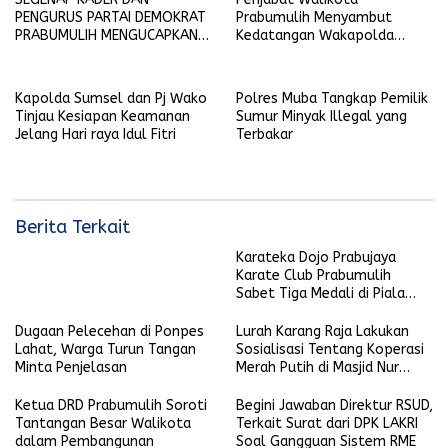
PENGURUS PARTAI DEMOKRAT
Prabumulih Menyambut
PRABUMULIH MENGUCAPKAN
Kedatangan Wakapolda
SELAMAT HARI RAYA IDUL FITRI
Sumsel
1445 H-2024 M
Kapolda Sumsel dan Pj Wako
Polres Muba Tangkap Pemilik
Tinjau Kesiapan Keamanan
Sumur Minyak Illegal yang
Jelang Hari raya Idul Fitri
Terbakar
Berita Terkait
Karateka Dojo Prabujaya
Karate Club Prabumulih
Sabet Tiga Medali di Piala
KONI Palembang, Farabi
Tambah Emas di Lampung
Dugaan Pelecehan di Ponpes
Lurah Karang Raja Lakukan
Lahat, Warga Turun Tangan
Sosialisasi Tentang Koperasi
Minta Penjelasan
Merah Putih di Masjid Nur
Ikhlas
Ketua DRD Prabumulih Soroti
Begini Jawaban Direktur RSUD,
Tantangan Besar Walikota
Terkait Surat dari DPK LAKRI
dalam Pembangunan
Soal Gangguan Sistem RME